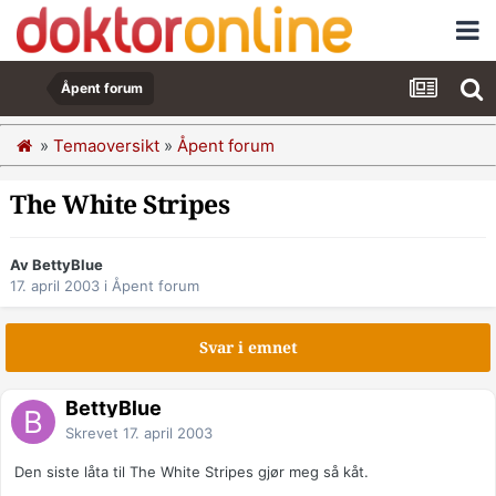
Åpent forum
»
Temaoversikt
»
Åpent forum
The White Stripes
Av BettyBlue
17. april 2003
i
Åpent forum
Svar i emnet
BettyBlue
Skrevet
17. april 2003
Den siste låta til The White Stripes gjør meg så kåt.