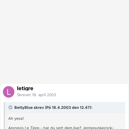
letigre
Skrevet
18. april 2003
BettyBlue skrev (På 18.4.2003 den 12.47):
Ah yess!
Apropos Le Tigre - har du sett dem live? Jentepunkerock-