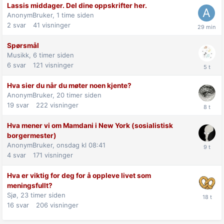
Lassis middager. Del dine oppskrifter her.
AnonymBruker,
1 time siden
2
svar
41
visninger
Spørsmål
Musikk,
6 timer siden
6
svar
121
visninger
Hva sier du når du møter noen kjente?
AnonymBruker,
20 timer siden
19
svar
222
visninger
Hva mener vi om Mamdani i New York (sosialistisk
borgermester)
AnonymBruker,
onsdag kl 08:41
4
svar
171
visninger
Hva er viktig for deg for å oppleve livet som
meningsfullt?
Sjø,
23 timer siden
16
svar
206
visninger