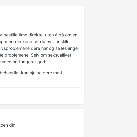
 bestille time direkte, uten å gå om en
opp med din kone før du evt. bestiller
livsproblemene dere har og se løsninger
løse problemene. Selv om seksuallivet
ammen og fungerer godt.
t/behandler kan hjelpe dere med
oen din.