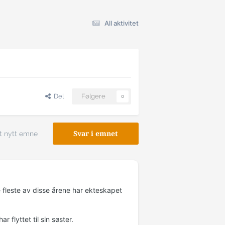
All aktivitet
Del
Følgere
0
t nytt emne
Svar i emnet
e fleste av disse årene har ekteskapet
r flyttet til sin søster.