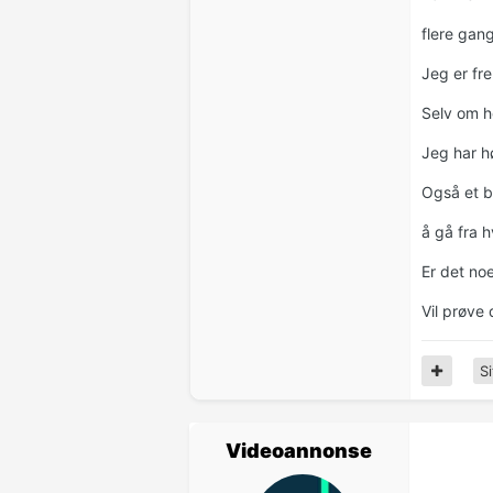
flere gang
Jeg er fre
Selv om h
Jeg har h
Også et be
å gå fra 
Er det no
Vil prøve 
Si
Videoannonse