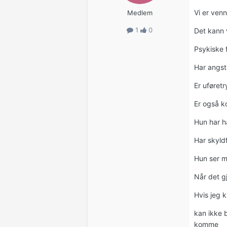
Vi er venn
Medlem
1
0
Det kann 
Psykiske 
Har angst 
Er uføretr
Er også 
Hun har ha
Har skyldf
Hun ser ma
Når det gj
Hvis jeg k
kan ikke b
komme