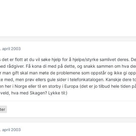
. april 2003
det er flott at du vil søke hjelp for å hjelpe/styrke samlivet deres. Det 
ed rådgiver. Få kona di med på dette, og snakk sammen om hva dere t
 er man gift skal man møte de problemene som oppstår og ikke gi opp.
 med, men prøv ellers gule sider i telefonkatalogen. Kanskje dere to 
n her i Norge eller til en storby i Europa (det er jo tilbud hele tiden p
kveld, hva med Skagen? Lykke til:)
ter
. april 2003