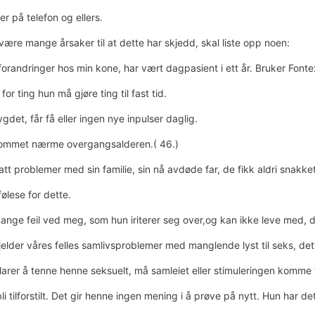
er på telefon og ellers.
være mange årsaker til at dette har skjedd, skal liste opp noen:
forandringer hos min kone, har vært dagpasient i ett år. Bruker Fonte
for ting hun må gjøre ting til fast tid.
ygdet, får få eller ingen nye inpulser daglig.
kommet nærme overgangsalderen.( 46.)
tt problemer med sin familie, sin nå avdøde far, de fikk aldri snakke
ølese for dette.
nge feil ved meg, som hun iriterer seg over,og kan ikke leve med, det
elder våres felles samlivsproblemer med manglende lyst til seks, dette
larer å tenne henne seksuelt, må samleiet eller stimuleringen komme f
li tilforstilt. Det gir henne ingen mening i å prøve på nytt. Hun har de