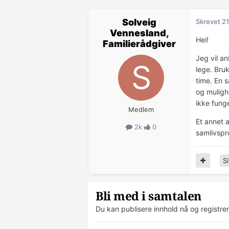
Solveig
Skrevet
21
Vennesland,
Hei!
Familierådgiver
Jeg vil an
lege. Bruk
time. En 
og mulighe
ikke fung
Medlem
Et annet 
2k
0
samlivsp
Si
Bli med i samtalen
Du kan publisere innhold nå og registre