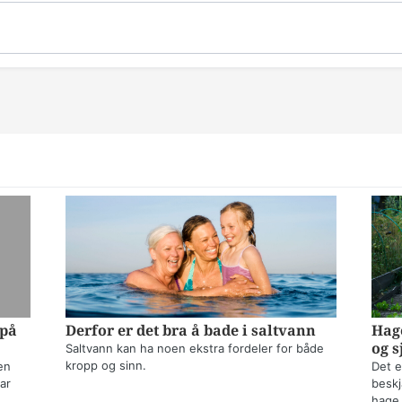
 på
Derfor er det bra å bade i saltvann
Hage
og s
Saltvann kan ha noen ekstra fordeler for både
kropp og sinn.
en
Det e
ar
beskj
hage,