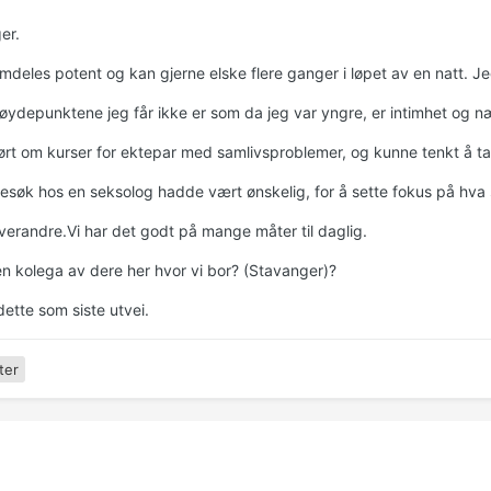
er.
mdeles potent og kan gjerne elske flere ganger i løpet av en natt. Jeg 
øydepunktene jeg får ikke er som da jeg var yngre, er intimhet og 
ørt om kurser for ektepar med samlivsproblemer, og kunne tenkt å ta
søk hos en seksolog hadde vært ønskelig, for å sette fokus på hva som
hverandre.Vi har det godt på mange måter til daglig.
en kolega av dere her hvor vi bor? (Stavanger)?
dette som siste utvei.
ter