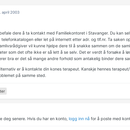
. april 2003
befale dere å ta kontakt med Familiekontoret i Stavanger. Du kan selv
 telefonkatalogen eller let på internett etter adr. og tlf.nr. Ta saken 
samlivsrådgiver vil kunne hjelpe dere til å snakke sammen om de sam
ter som det ofte ikke er så lett å se selv. Det er verdt å forsøke å 
erer bra er det så mange andre forhold som antakelig binder dere s
alternativ er å kontakte din kones terapeut. Kanskje hennes terapeu
roblemet på samme sted.
ter
re deg senere. Hvis du har en konto,
logg inn nå
for å poste med kont