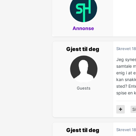
Annonse
Gjest til deg
Skrevet
18
Jeg synes 
samtale m
enig i at
kan snakke
sted? Ente
Guests
spise en 
Si
Gjest til deg
Skrevet
18