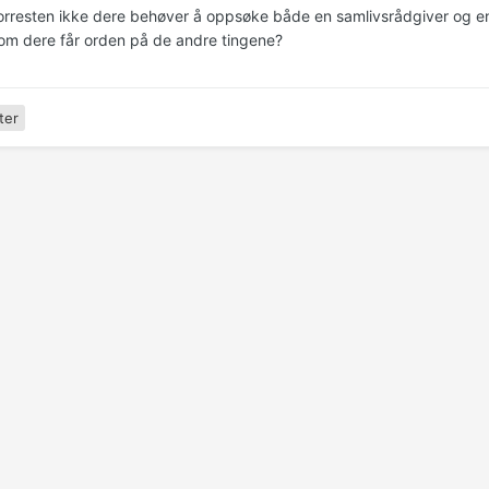
forresten ikke dere behøver å oppsøke både en samlivsrådgiver og en 
 om dere får orden på de andre tingene?
ter