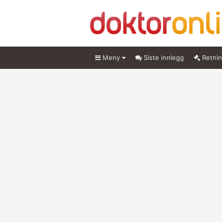
Meny
Siste innlegg
Retnin