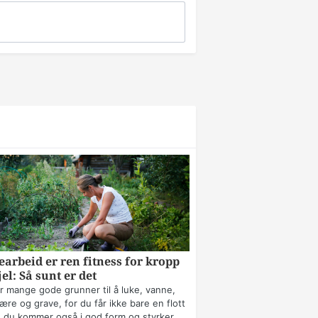
arbeid er ren fitness for kropp
jel: Så sunt er det
r mange gode grunner til å luke, vanne,
ære og grave, for du får ikke bare en flott
 du kommer også i god form og styrker