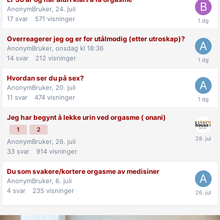
AnonymBruker,
24. juli
17
svar
571
visninger
Overreagerer jeg og er for utålmodig (etter utroskap)?
AnonymBruker,
onsdag kl 18:36
14
svar
212
visninger
Hvordan ser du på sex?
AnonymBruker,
20. juli
11
svar
474
visninger
Jeg har begynt å lekke urin ved orgasme ( onani)
1
2
AnonymBruker,
26. juli
33
svar
914
visninger
Du som svakere/kortere orgasme av medisiner
AnonymBruker,
6. juli
4
svar
235
visninger