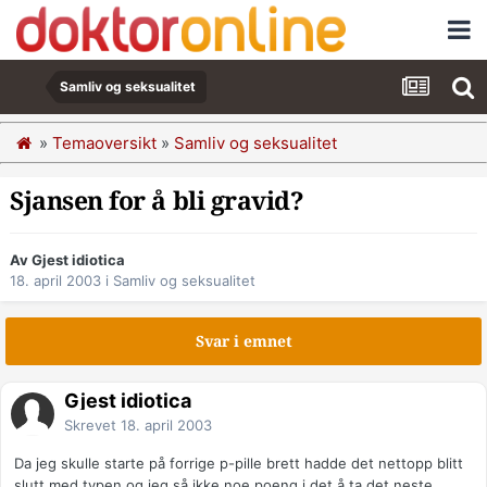
Samliv og seksualitet
»
Temaoversikt
»
Samliv og seksualitet
Sjansen for å bli gravid?
Av Gjest idiotica
18. april 2003
i
Samliv og seksualitet
Svar i emnet
Gjest idiotica
Skrevet
18. april 2003
Da jeg skulle starte på forrige p-pille brett hadde det nettopp blitt
slutt med typen og jeg så ikke noe poeng i det å ta det neste