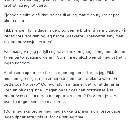
brettet, så jeg lot være.
Sjebnen skulle jo så klart ha det til at jeg møtte en ny kar et par
uker seinere.
Fikk mensen for 9 dager siden, og denne bruker å vare 5 dager. På
lørdag forsvant den og jeg hadde (desverre) ubeskyttet sex, men
tok nødprevansjon etterpå.
På onsdag var jeg på fylla og havna nok en gang i seng med denne
fyren på torsdagsmorgenen, Og inn med alkoholen ut med vettet...
Ingen kondom.
Apotekene åpner ikke før i morgen, og her sitter da jeg. Fikk
mensen igjen i går, men annerledes enn den bruker å være. Er
dette pga NorLevo? Og hvor stor sjangse er det for at det er en
liten en på gang inne i magen nå? Er det helt bortkastet å ta
nødprevansjon i morgen når apoteket åpner? Da vil det jo være
over to døgn, men ikke over tre....
(Og ja, jeg skal ordne meg med skikkelig prevansjon første dagen
legen åpner etter påske, for da har jeg time)