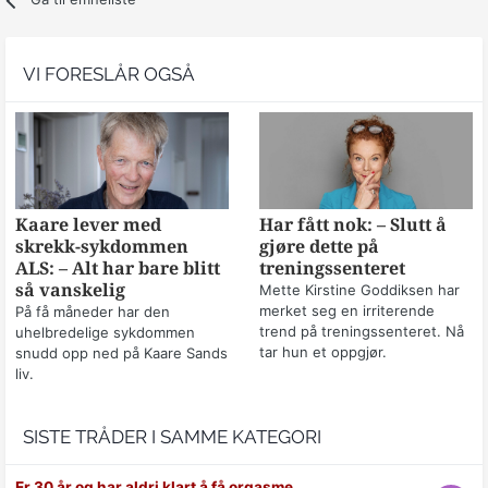
VI FORESLÅR OGSÅ
Kaare lever med
Har fått nok: – Slutt å
skrekk-sykdommen
gjøre dette på
ALS: – Alt har bare blitt
treningssenteret
så vanskelig
Mette Kirstine Goddiksen har
merket seg en irriterende
På få måneder har den
trend på treningssenteret. Nå
uhelbredelige sykdommen
tar hun et oppgjør.
snudd opp ned på Kaare Sands
liv.
SISTE TRÅDER I SAMME KATEGORI
Er 30 år og har aldri klart å få orgasme