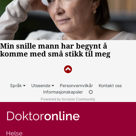
Språk
Utseende
Personvernvilkår
Kontakt oss
Informasjonskapsler
Powered by Invision Community
Doktor
online
Helse