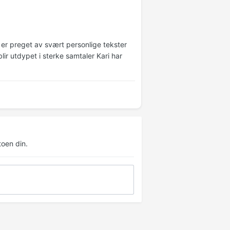
n er preget av svært personlige tekster
lir utdypet i sterke samtaler Kari har
oen din.