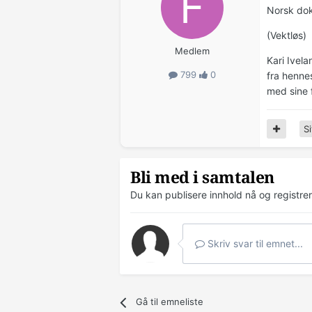
Norsk do
(Vektløs)
Medlem
Kari Ivela
799
0
fra hennes
med sine 
Si
Bli med i samtalen
Du kan publisere innhold nå og registre
Skriv svar til emnet...
Gå til emneliste