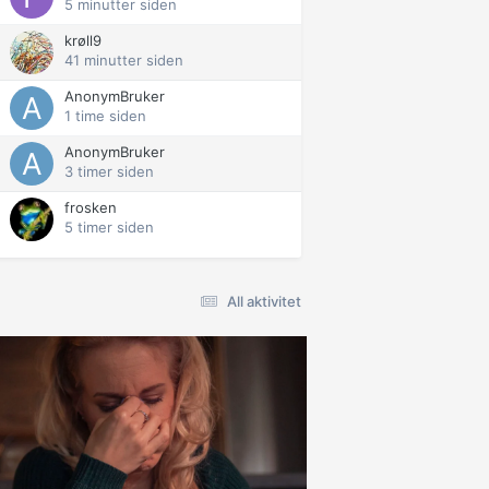
5 minutter siden
krøll9
41 minutter siden
AnonymBruker
1 time siden
AnonymBruker
3 timer siden
frosken
5 timer siden
All aktivitet