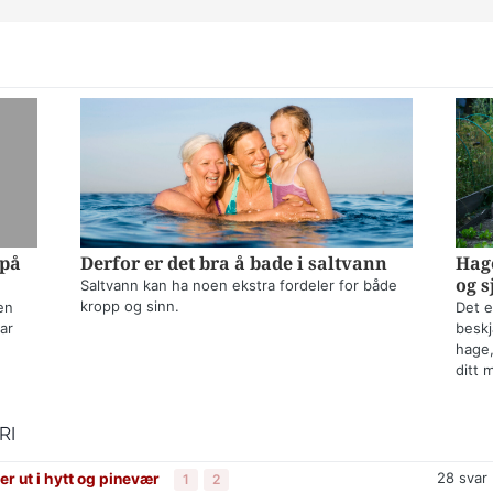
 på
Derfor er det bra å bade i saltvann
Hage
og s
Saltvann kan ha noen ekstra fordeler for både
kropp og sinn.
en
Det e
ar
beskj
hage,
ditt 
RI
28
svar
er ut i hytt og pinevær
1
2