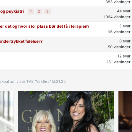
383
visninger
44
svar
 og psykiatri
1
2
3
1 064
visninger
5
svar
 er det og hvor stor plass bør det få i terapien?
96
visninger
0
svar
undertrykket følelser?
50
visninger
12
svar
151
visninger
skeaften viser TV2 "Vektløs" kl.21.25