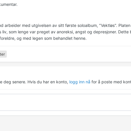
kumentar.
nd arbeider med utgivelsen av sitt første soloalbum, "Vektløs". Plate
 liv, som lenge var preget av anoreksi, angst og depresjoner. Dette b
foreldre, og med legen som behandlet henne.
ter
re deg senere. Hvis du har en konto,
logg inn nå
for å poste med kont