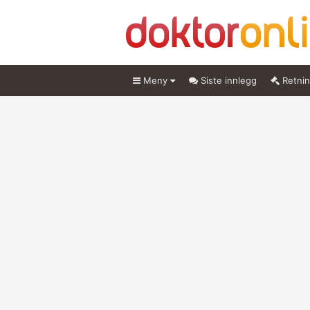
Meny
Siste innlegg
Retnin