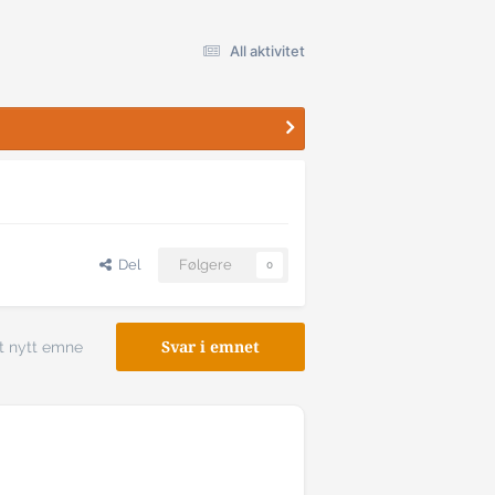
All aktivitet
Del
Følgere
0
t nytt emne
Svar i emnet