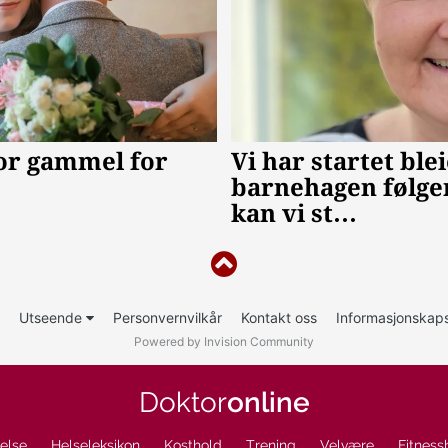
Utseende
Personvernvilkår
Kontakt oss
Informasjonskaps
Powered by Invision Community
Doktor
online
else
Helseleksikon
Kosthold
Trening
Velvære
Fitness