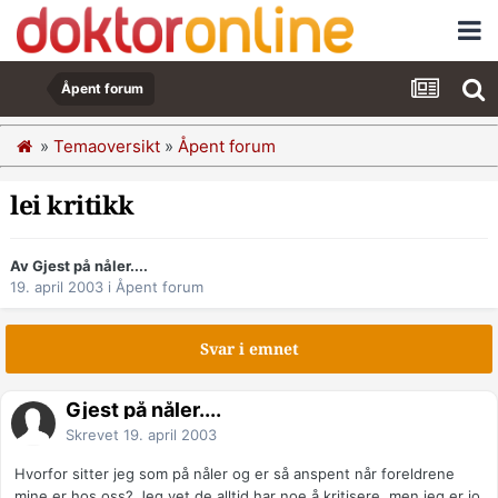
Åpent forum
»
Temaoversikt
»
Åpent forum
lei kritikk
Av Gjest på nåler....
19. april 2003
i
Åpent forum
Svar i emnet
Gjest på nåler....
Skrevet
19. april 2003
Hvorfor sitter jeg som på nåler og er så anspent når foreldrene
mine er hos oss? Jeg vet de alltid har noe å kritisere, men jeg er jo