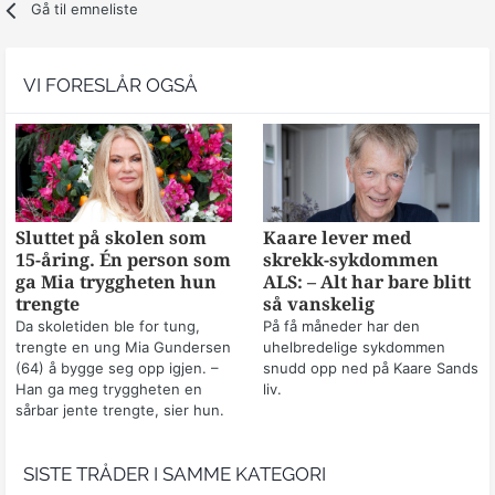
Gå til emneliste
VI FORESLÅR OGSÅ
Sluttet på skolen som
Kaare lever med
15-åring. Én person som
skrekk-sykdommen
ga Mia tryggheten hun
ALS: – Alt har bare blitt
trengte
så vanskelig
Da skoletiden ble for tung,
På få måneder har den
trengte en ung Mia Gundersen
uhelbredelige sykdommen
(64) å bygge seg opp igjen. –
snudd opp ned på Kaare Sands
Han ga meg tryggheten en
liv.
sårbar jente trengte, sier hun.
SISTE TRÅDER I SAMME KATEGORI