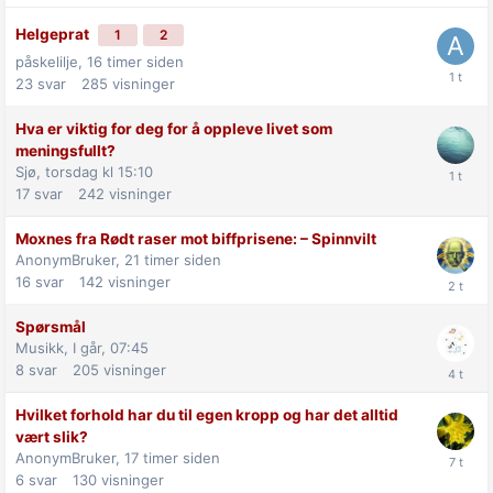
Helgeprat
1
2
påskelilje,
16 timer siden
23
svar
285
visninger
Hva er viktig for deg for å oppleve livet som
meningsfullt?
Sjø,
torsdag kl 15:10
17
svar
242
visninger
Moxnes fra Rødt raser mot biff­prisene: –⁠ Spinnvilt
AnonymBruker,
21 timer siden
16
svar
142
visninger
Spørsmål
Musikk,
I går, 07:45
8
svar
205
visninger
Hvilket forhold har du til egen kropp og har det alltid
vært slik?
AnonymBruker,
17 timer siden
6
svar
130
visninger