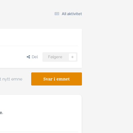
All aktivitet
Del
Følgere
0
t nytt emne
Svar i emnet
e.