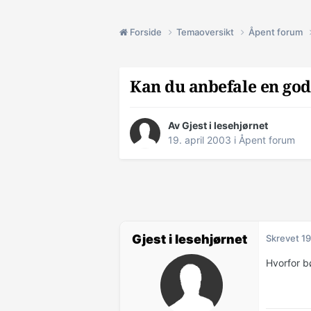
Forside
Temaoversikt
Åpent forum
Kan du anbefale en go
Av Gjest i lesehjørnet
19. april 2003
i
Åpent forum
Gjest i lesehjørnet
Skrevet
19
Hvorfor b