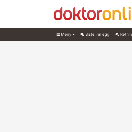
Meny
Siste innlegg
Retnin