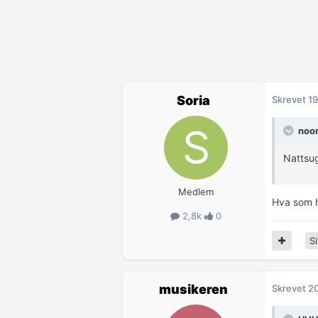
Soria
Skrevet
19
noor
Nattsug
Medlem
Hva som h
2,8k
0
Si
musikeren
Skrevet
20