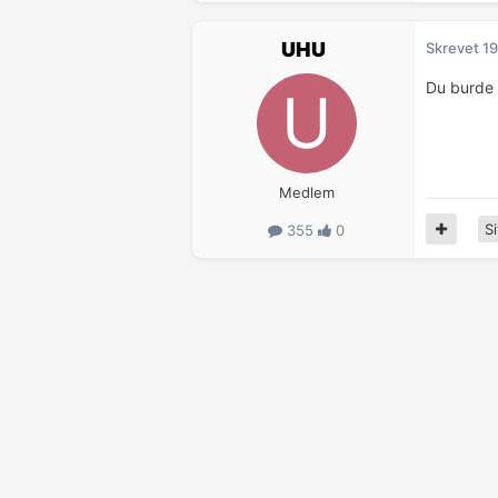
UHU
Skrevet
19
Du burde 
Medlem
Si
355
0