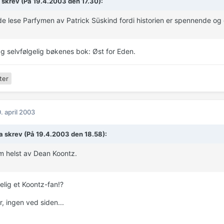
skrev (På 19.4.2003 den 17.30):
e lese Parfymen av Patrick Süskind fordi historien er spennende og 
Og selvfølgelig bøkenes bok: Øst for Eden.
ter
. april 2003
a skrev (På 19.4.2003 den 18.58):
 helst av Dean Koontz.
elig et Koontz-fan!?
, ingen ved siden...