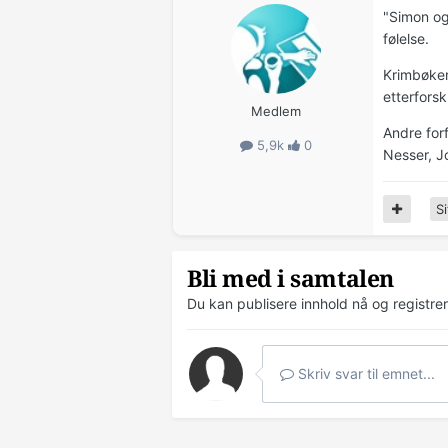
"Simon og
følelse.
Krimbøken
etterfors
Medlem
Andre for
5,9k
0
Nesser, J
Si
Bli med i samtalen
Du kan publisere innhold nå og registre
Skriv svar til emnet...