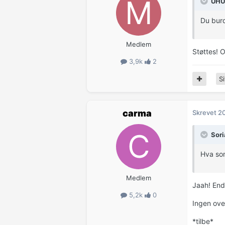
UHU 
Du burd
Medlem
Støttes! 
3,9k
2
Si
carma
Skrevet
20
Sori
Hva som
Medlem
Jaah! End
5,2k
0
Ingen over
*tilbe*