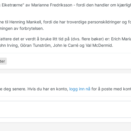
 Eiketrærne" av Marianne Fredriksson - fordi den handler om kjærlighe
e til Henning Mankell, fordi de har troverdige personskildringer og f
kningen av forbrytelsen.
fattere det er verdt å bruke litt tid på (dvs. flere bøker) er: Erich
ohn Irving, Göran Tunström, John le Carré og Val McDermid.
ter
re deg senere. Hvis du har en konto,
logg inn nå
for å poste med kont