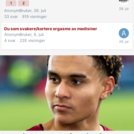
1
2
AnonymBruker,
26. juli
33
svar
919
visninger
Du som svakere/kortere orgasme av medisiner
AnonymBruker,
6. juli
4
svar
235
visninger