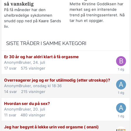
så vanskelig
Mette Kirstine Goddiksen har
merket seg en irriterende
På få måneder har den
trend på treningssenteret. Nå
uhelbredelige sykdommen
tar hun et oppgjør.
snudd opp ned på Kaare Sands
liv.
SISTE TRÅDER I SAMME KATEGORI
Er 30 år og har aldri klart å få orgasme
AnonymBruker,
24. juli
17
svar
575
visninger
Overreagerer jeg og er for utålmodig (etter utroskap)?
AnonymBruker,
onsdag kl 18:36
14
svar
215
visninger
Hvordan ser du på sex?
AnonymBruker,
20. juli
11
svar
480
visninger
Jeg har begynt å lekke urin ved orgasme ( onani)