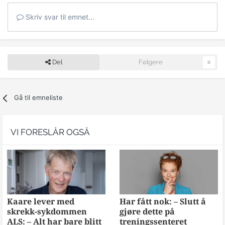
Skriv svar til emnet...
Del
Følgere
0
Gå til emneliste
VI FORESLÅR OGSÅ
Kaare lever med
Har fått nok: – Slutt å
skrekk-sykdommen
gjøre dette på
ALS: – Alt har bare blitt
treningssenteret