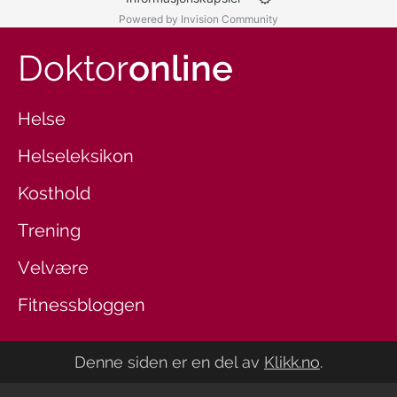
Powered by Invision Community
Doktor
online
Helse
Helseleksikon
Kosthold
Trening
Velvære
Fitnessbloggen
Denne siden er en del av
Klikk.no
.