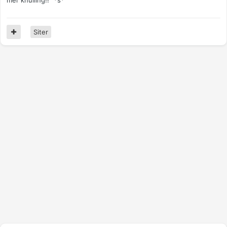
mer knulling!!" *s*
Siter