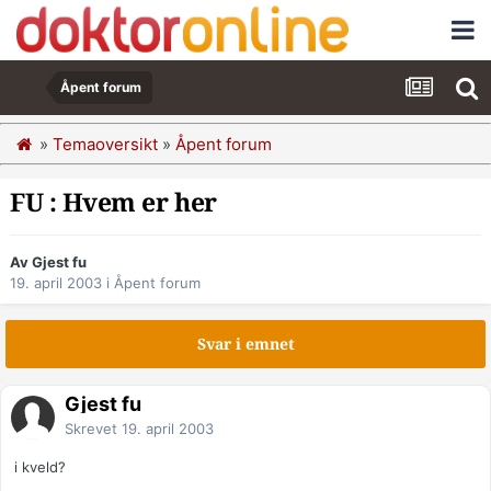
Åpent forum
»
Temaoversikt
»
Åpent forum
FU : Hvem er her
Av Gjest fu
19. april 2003
i
Åpent forum
Svar i emnet
Gjest fu
Skrevet
19. april 2003
i kveld?