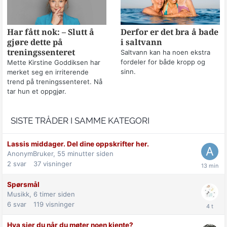
Har fått nok: – Slutt å
Derfor er det bra å bade
gjøre dette på
i saltvann
treningssenteret
Saltvann kan ha noen ekstra
fordeler for både kropp og
Mette Kirstine Goddiksen har
sinn.
merket seg en irriterende
trend på treningssenteret. Nå
tar hun et oppgjør.
SISTE TRÅDER I SAMME KATEGORI
Lassis middager. Del dine oppskrifter her.
AnonymBruker,
55 minutter siden
2
svar
37
visninger
Spørsmål
Musikk,
6 timer siden
6
svar
119
visninger
Hva sier du når du møter noen kjente?