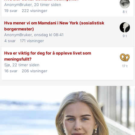
AnonymBruker,
20 timer siden
19
svar
222
visninger
Hva mener vi om Mamdani i New York (sosialistisk
borgermester)
AnonymBruker,
onsdag kl 08:41
4
svar
171
visninger
Hva er viktig for deg for å oppleve livet som
meningsfullt?
Sjø,
22 timer siden
16
svar
206
visninger