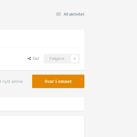
All aktivitet
Del
Følgere
0
t nytt emne
Svar i emnet