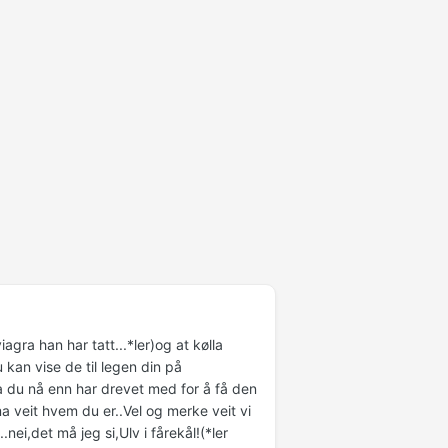
gra han har tatt...*ler)og at kølla
 kan vise de til legen din på
va du nå enn har drevet med for å få den
a veit hvem du er..Vel og merke veit vi
nei,det må jeg si,Ulv i fårekål!(*ler