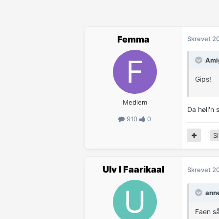
Femma
Skrevet
20
Amig
Gips!
Medlem
Da høll'n s
910
0
Si
Ulv I Faarikaal
Skrevet
20
anne
Faen så