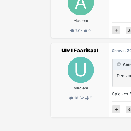
Medlem
Si
7,6k
0
Ulv I Faarikaal
Skrevet
20
Amig
Den var
Medlem
Spjelkes ?
18,6k
0
Si