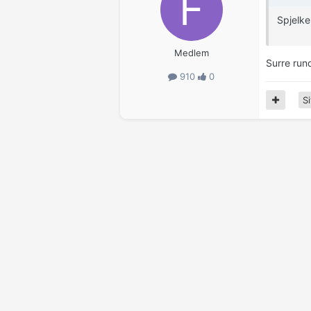
Spjelke
Medlem
Surre rund
910
0
Si