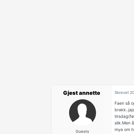
Gjest annette
Skrevet
20
Faen så op
brakk..jaj
tirsdag(f
slik.Men 
mye om hve
Guests