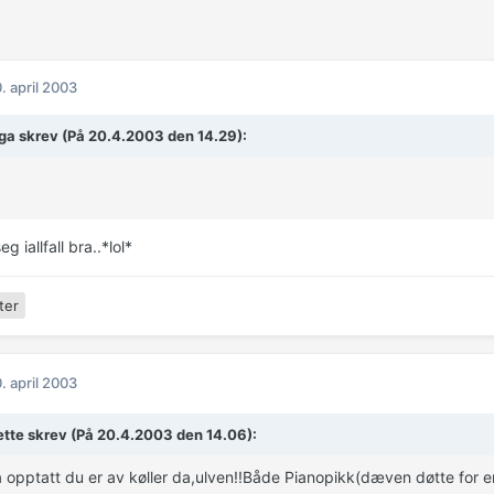
. april 2003
a skrev (På 20.4.2003 den 14.29):
eg iallfall bra..*lol*
ter
. april 2003
tte skrev (På 20.4.2003 den 14.06):
 opptatt du er av køller da,ulven!!Både Pianopikk(dæven døtte for en 