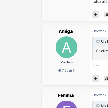
halsbrek
Si
Amiga
Skrevet
20
Ulv 
Spjelke
Medlem
Gips!
7,6k
0
Si
Femma
Skrevet
20
Ulv 