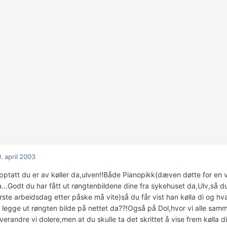
. april 2003
ptatt du er av køller da,ulven!!Både Pianopikk(dæven døtte for en via
a...Godt du har fått ut røngtenbildene dine fra sykehuset da,Ulv,så du
ørste arbeidsdag etter påske må vite)så du får vist han kølla di og h
å legge ut røngten bilde på nettet da??!Også på Dol,hvor vi alle samm
randre vi dolere,men at du skulle ta det skrittet å vise frem kølla di..