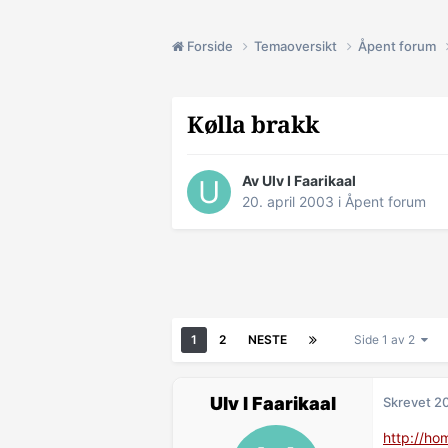
Forside
Temaoversikt
Åpent forum
Kølla brakk
Av Ulv I Faarikaal
20. april 2003
i
Åpent forum
1
2
NESTE
Side 1 av 2
Ulv I Faarikaal
Skrevet
20
http://ho