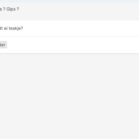
s ? Gips ?
t ei teskje?
ter