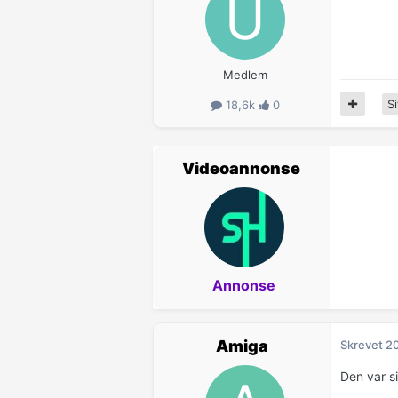
Medlem
Si
18,6k
0
Videoannonse
Annonse
Amiga
Skrevet
20
Den var si