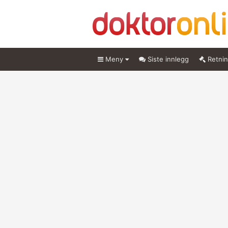
Meny
Siste innlegg
Retnin