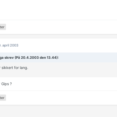
ter
. april 2003
a skrev (På 20.4.2003 den 13.44):
 sikkert for lang.
 Gips ?
ter