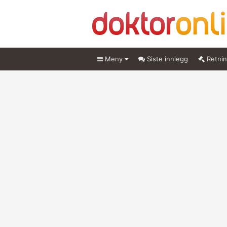
Meny
Siste innlegg
Retnin