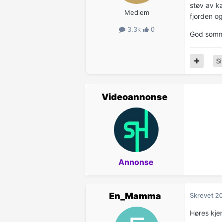
støv av ka
Medlem
fjorden og
3,3k
0
God somme
Si
Videoannonse
Annonse
En_Mamma
Skrevet
20
Høres kjem