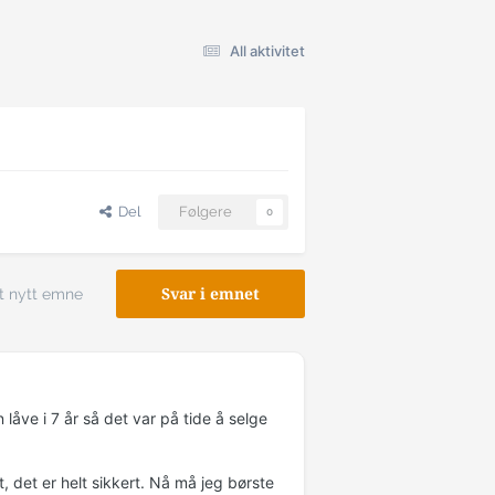
All aktivitet
Del
Følgere
0
t nytt emne
Svar i emnet
låve i 7 år så det var på tide å selge
t, det er helt sikkert. Nå må jeg børste