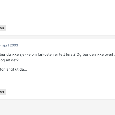
ter
. april 2003
bør du ikke sjekke om farkosten er tett først? Og bør den ikke overh
 og alt det?
for langt ut da...
ter