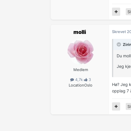
Si
molli
Skrevet
20
Ziri
Du molli
Jeg kje
Medlem
4,7k
3
Hø? Jeg ka
Location
Oslo
opplag 7 å
Si