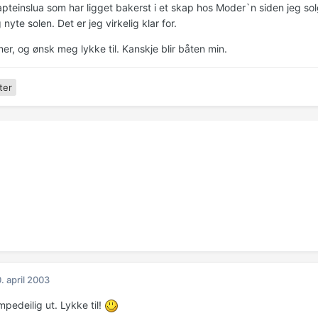
pteinslua som har ligget bakerst i et skap hos Moder`n siden jeg solgt
 nyte solen. Det er jeg virkelig klar for.
r, og ønsk meg lykke til. Kanskje blir båten min.
ter
. april 2003
pedeilig ut. Lykke til!