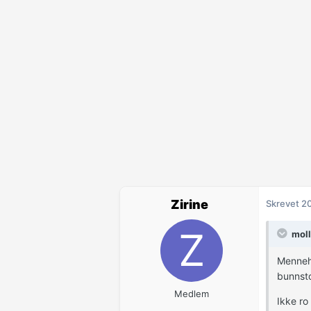
Zirine
Skrevet
20
moll
Menneh.
bunnsto
Medlem
Ikke ro 