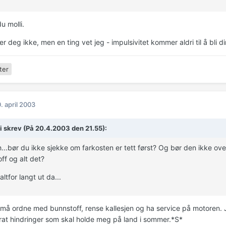
du molli.
r deg ikke, men en ting vet jeg - impulsivitet kommer aldri til å bli 
ter
. april 2003
i skrev (På 20.4.2003 den 21.55):
..bør du ikke sjekke om farkosten er tett først? Og bør den ikke ove
ff og alt det?
altfor langt ut da...
 må ordne med bunnstoff, rense kallesjen og ha service på motoren. Ja
rat hindringer som skal holde meg på land i sommer.*S*