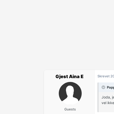
Gjest Aina E
Skrevet
20
Papp
Joda, j
vel ikk
Guests