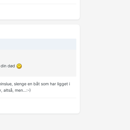
i din død
inslue, slenge en båt som har ligget i
 altså, men...:-)