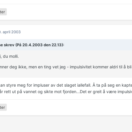
ter
. april 2003
ne skrev (På 20.4.2003 den 22.13):
, du molli.
nner deg ikke, men en ting vet jeg - impulsivitet kommer aldri til å bl
n styre meg for impluser av det slaget iallefall. Å ta på seg en kapte
r rett ut på vannet og sikte mot fjorden...Det er greit å være impulsiv,
ter