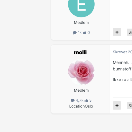
Medlem
Si
1k
0
molli
Skrevet
20
Menneh...
bunnstoff
Ikke ro alt
Medlem
4,7k
3
Si
Location
Oslo