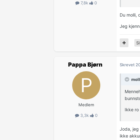
7,8k
0
Du molli, 
Jeg kjenne
Si
Pappa Bjørn
Skrevet
20
moll
Menneh.
bunnsto
Medlem
Ikke ro 
3,3k
0
Joda, jeg
ikke akku