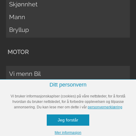
Skjønnhet
Mann
Bryllup
MOTOR
Vi menn Bil
Ditt personvern
Biltester
Vi bruker informasjonskaplser (cookies) på våre nettsteder, for å forstå
Vi Menn Båt
hvordan du bruker nettstedet, for å forbedre opplevelsen og tilpasse
annonsering. Du kan lese mer om dette i vår
personvernerklæring
Båttester
Jeg forstår
Bobil
Mer informasjon