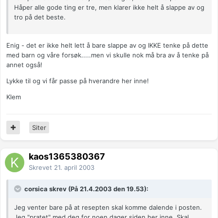
Håper alle gode ting er tre, men klarer ikke helt å slappe av og
tro på det beste.
Enig - det er ikke helt lett å bare slappe av og IKKE tenke på dette
med barn og våre forsøk.....men vi skulle nok må bra av å tenke på
annet også!
Lykke til og vi får passe på hverandre her inne!
Klem
Siter
kaos1365380367
Skrevet
21. april 2003
corsica skrev (På 21.4.2003 den 19.53):
Jeg venter bare på at resepten skal komme dalende i posten.
Jeg "pratet" med deg for noen dager siden her inne. Skal