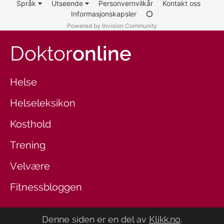
Språk
Utseende
Personvernvilkår
Kontakt oss
Informasjonskapsler
Powered by Invision Community
Doktor
online
Helse
Helseleksikon
Kosthold
Trening
Velvære
Fitnessbloggen
Denne siden er en del av
Klikk.no
.