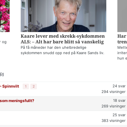
Kaare lever med skrekk-sykdommen
Har 
ALS: – Alt har bare blitt så vanskelig
tren
r og
På få måneder har den uhelbredelige
Mette
sykdommen snudd opp ned på Kaare Sands liv.
irrit
hun e
RI
24
svar
⁠ Spinnvilt
1
2
294
visninger
18
svar
t som meningsfullt?
269
visninger
25
svar
383
visninger