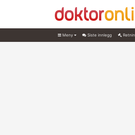
Meny
Siste innlegg
Retnin