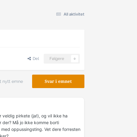
All aktivitet
Del
Følgere
0
t nytt emne
Svar i emnet
veldig pirkete (ja!), og vil ikke ha
r der? Må jo ikke komme borti
k med oppussingsting. Vet dere forresten
iker?