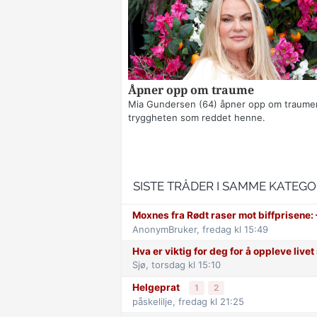
Åpner opp om traume
Mia Gundersen (64) åpner opp om traume
tryggheten som reddet henne.
SISTE TRÅDER I SAMME KATEGO
Moxnes fra Rødt raser mot biff­prisene: –
AnonymBruker,
fredag kl 15:49
Hva er viktig for deg for å oppleve live
Sjø,
torsdag kl 15:10
Helgeprat
1
2
påskelilje,
fredag kl 21:25