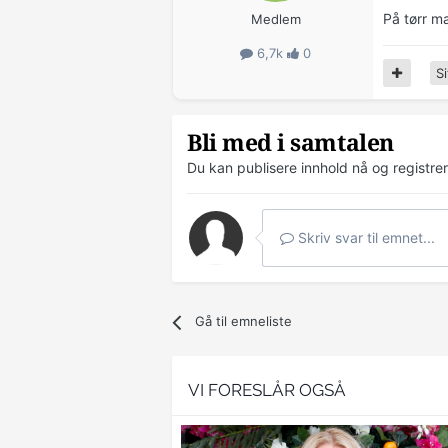
På tørr ma
Medlem
6,7k
0
Si
Bli med i samtalen
Du kan publisere innhold nå og registre
Skriv svar til emnet...
Gå til emneliste
VI FORESLÅR OGSÅ