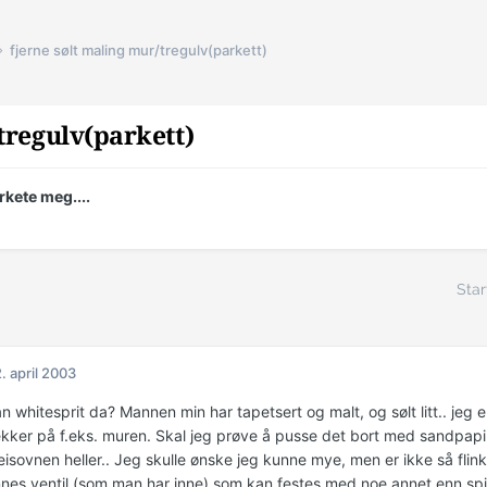
fjerne sølt maling mur/tregulv(parkett)
tregulv(parkett)
irkete meg....
Star
. april 2003
 whitesprit da? Mannen min har tapetsert og malt, og sølt litt.. jeg er 
ekker på f.eks. muren. Skal jeg prøve å pusse det bort med sandpapi
eisovnen heller.. Jeg skulle ønske jeg kunne mye, men er ikke så flin
nnes ventil (som man har inne) som kan festes med noe annet enn sp