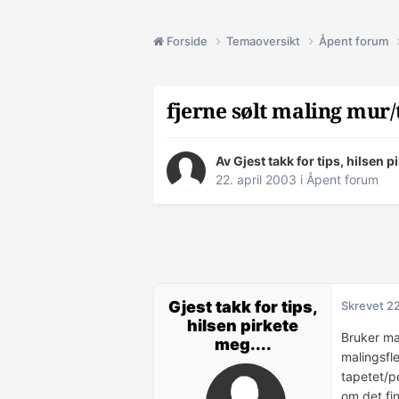
Forside
Temaoversikt
Åpent forum
fjerne sølt maling mur/
Av Gjest takk for tips, hilsen p
22. april 2003
i
Åpent forum
Gjest takk for tips,
Skrevet
22
hilsen pirkete
Bruker man
meg....
malingsfl
tapetet/p
om det fi