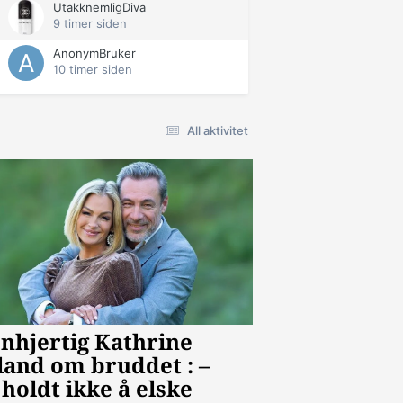
UtakknemligDiva
9 timer siden
AnonymBruker
10 timer siden
All aktivitet