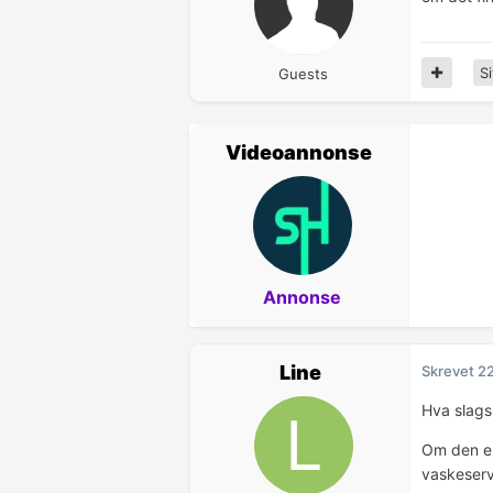
Si
Guests
Videoannonse
Annonse
Line
Skrevet
22
Hva slags
Om den er
vaskeserv