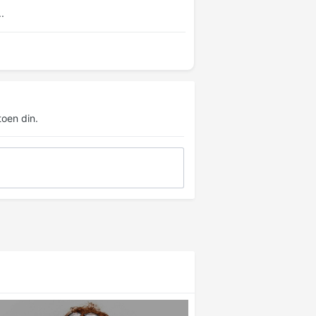
.
oen din.