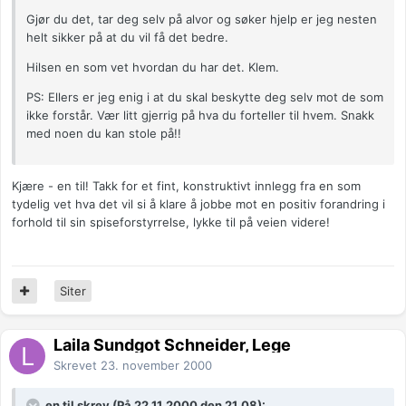
Gjør du det, tar deg selv på alvor og søker hjelp er jeg nesten
helt sikker på at du vil få det bedre.
Hilsen en som vet hvordan du har det. Klem.
PS: Ellers er jeg enig i at du skal beskytte deg selv mot de som
ikke forstår. Vær litt gjerrig på hva du forteller til hvem. Snakk
med noen du kan stole på!!
Kjære - en til! Takk for et fint, konstruktivt innlegg fra en som
tydelig vet hva det vil si å klare å jobbe mot en positiv forandring i
forhold til sin spiseforstyrrelse, lykke til på veien videre!
Siter
Laila Sundgot Schneider, Lege
Skrevet
23. november 2000
en til skrev (På 22.11.2000 den 21.08):