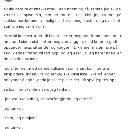
skulle bare ta et knekkebrød, uten noenting på. tenkte jeg skulle
være flink; spise mer, men det endte i et matkick. jeg sittende på
kjøkkenbordet med all mulig mat foran meg. kaster meg over det
som om jeg var en gris.
etterpå kommer turen til badet. setter meg ned foran doen. det er
en stund siden sist. setter meg ved veggen, med knærne godt
oppunder haka. sitter der og vugger litt. kjenner maten røre på
seg. kjenner fettet bli tatt opp, og jeg eser ut. jeg hører noen ler.
de ler alltid av meg.
jeg sitter der, med denne vulkanen som snart kommer til å
eksplodere. ingen vits og tenke; skal-skal ikke. ikke nå lenger.
begynner å gråte, enda jeg ikke pleier det. så spyr jeg det opp.
så kommer skamfølelsen. jeg tenker;
"jeg var ikke sulten, så hvorfor gjorde jeg dette?"
jeg tenker;
"faen, jeg er sjuk"
jeg tenker;