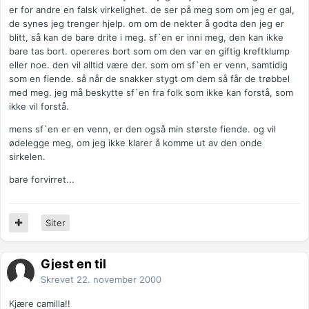
er for andre en falsk virkelighet. de ser på meg som om jeg er gal,
de synes jeg trenger hjelp. om om de nekter å godta den jeg er
blitt, så kan de bare drite i meg. sf`en er inni meg, den kan ikke
bare tas bort. opereres bort som om den var en giftig kreftklump
eller noe. den vil alltid være der. som om sf`en er venn, samtidig
som en fiende. så når de snakker stygt om dem så får de trøbbel
med meg. jeg må beskytte sf`en fra folk som ikke kan forstå, som
ikke vil forstå.
mens sf`en er en venn, er den også min største fiende. og vil
ødelegge meg, om jeg ikke klarer å komme ut av den onde
sirkelen.
bare forvirret...
Siter
Gjest en til
Skrevet
22. november 2000
Kjære camilla!!