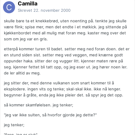
Camilla
Skrevet
22. november 2000
skulle bare ta et knekkebrød, uten noenting på. tenkte jeg skulle
være flink; spise mer, men det endte i et matkick. jeg sittende på
kjøkkenbordet med all mulig mat foran meg. kaster meg over det
som om jeg var en gris.
etterpå kommer turen til badet. setter meg ned foran doen. det er
en stund siden sist. setter meg ved veggen, med knærne godt
oppunder haka. sitter der og vugger litt. kjenner maten røre på
seg. kjenner fettet bli tatt opp, og jeg eser ut. jeg hører noen ler.
de ler alltid av meg.
jeg sitter der, med denne vulkanen som snart kommer til å
eksplodere. ingen vits og tenke; skal-skal ikke. ikke nå lenger.
begynner å gråte, enda jeg ikke pleier det. så spyr jeg det opp.
så kommer skamfølelsen. jeg tenker;
"jeg var ikke sulten, så hvorfor gjorde jeg dette?"
jeg tenker;
"faen, jeg er sjuk"