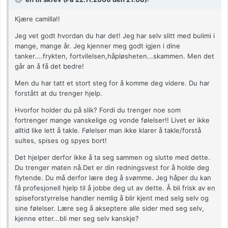
Kjære camilla!!
Jeg vet godt hvordan du har det! Jeg har selv slitt med bulimi i
mange, mange år. Jeg kjenner meg godt igjen i dine
tanker....frykten, fortvilelsen,håpløsheten...skammen. Men det
går an å få det bedre!
Men du har tatt et stort steg for å komme deg videre. Du har
forstått at du trenger hjelp.
Hvorfor holder du på slik? Fordi du trenger noe som
fortrenger mange vanskelige og vonde følelser!! Livet er ikke
alltid like lett å takle. Følelser man ikke klarer å takle/forstå
sultes, spises og spyes bort!
Det hjelper derfor ikke å ta seg sammen og slutte med dette.
Du trenger maten nå.Det er din redningsvest for å holde deg
flytende. Du må derfor lære deg å svømme. Jeg håper du kan
få profesjonell hjelp til å jobbe deg ut av dette. Å bli frisk av en
spiseforstyrrelse handler nemlig å blir kjent med selg selv og
sine følelser. Lære seg å akseptere alle sider med seg selv,
kjenne etter...bli mer seg selv kanskje?