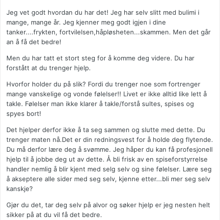
Jeg vet godt hvordan du har det! Jeg har selv slitt med bulimi i
mange, mange år. Jeg kjenner meg godt igjen i dine
tanker....frykten, fortvilelsen,håpløsheten...skammen. Men det går
an å få det bedre!
Men du har tatt et stort steg for å komme deg videre. Du har
forstått at du trenger hjelp.
Hvorfor holder du på slik? Fordi du trenger noe som fortrenger
mange vanskelige og vonde følelser!! Livet er ikke alltid like lett å
takle. Følelser man ikke klarer å takle/forstå sultes, spises og
spyes bort!
Det hjelper derfor ikke å ta seg sammen og slutte med dette. Du
trenger maten nå.Det er din redningsvest for å holde deg flytende.
Du må derfor lære deg å svømme. Jeg håper du kan få profesjonell
hjelp til å jobbe deg ut av dette. Å bli frisk av en spiseforstyrrelse
handler nemlig å blir kjent med selg selv og sine følelser. Lære seg
å akseptere alle sider med seg selv, kjenne etter...bli mer seg selv
kanskje?
Gjør du det, tar deg selv på alvor og søker hjelp er jeg nesten helt
sikker på at du vil få det bedre.