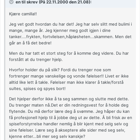
en til skrev (På 22.11.2000 den 21.08):
Kjære camilla!!
Jeg vet godt hvordan du har det! Jeg har selv slitt med bulimi i
mange, mange år. Jeg kjenner meg godt igjen i dine
tanker....frykten, fortvilelsen,håpløsheten...skammen. Men det
går an å få det bedre!
Men du har tatt et stort steg for å komme deg videre. Du har
forstått at du trenger hjelp.
Hvorfor holder du på slik? Fordi du trenger noe som
fortrenger mange vanskelige og vonde følelser!! Livet er ikke
alltid like lett å takle. Følelser man ikke klarer å takle/forstå
sultes, spises og spyes bort!
Det hjelper derfor ikke å ta seg sammen og slutte med dette.
Du trenger maten nå.Det er din redningsvest for å holde deg
flytende. Du må derfor lære deg å svømme. Jeg håper du kan
få profesjonell hjelp til å jobbe deg ut av dette. Å bli frisk av en
spiseforstyrrelse handler nemlig å blir kjent med selg selv og
sine følelser. Lære seg å akseptere alle sider med seg selv,
kjenne etter...bli mer seg selv kanskje?