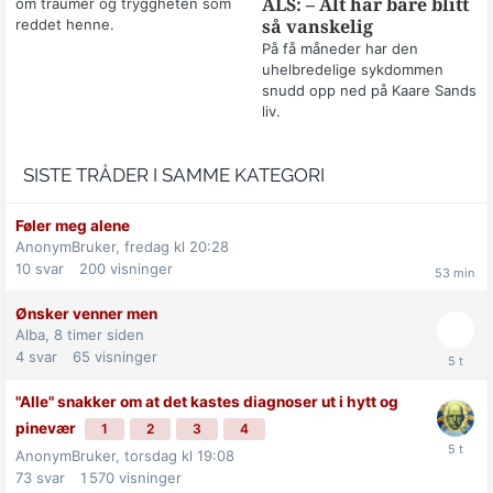
om traumer og tryggheten som
ALS: – Alt har bare blitt
reddet henne.
så vanskelig
På få måneder har den
uhelbredelige sykdommen
snudd opp ned på Kaare Sands
liv.
SISTE TRÅDER I SAMME KATEGORI
Føler meg alene
AnonymBruker,
fredag kl 20:28
10
svar
200
visninger
Ønsker venner men
Alba,
8 timer siden
4
svar
65
visninger
"Alle" snakker om at det kastes diagnoser ut i hytt og
pinevær
1
2
3
4
AnonymBruker,
torsdag kl 19:08
73
svar
1 570
visninger