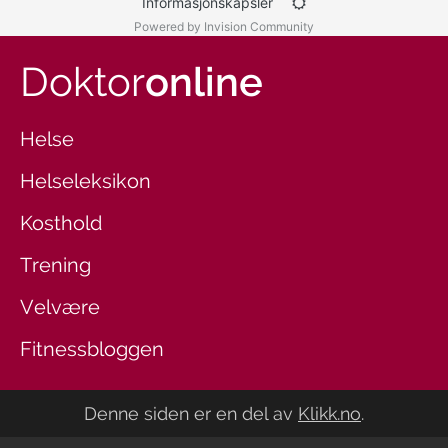
Informasjonskapsler
Powered by Invision Community
Doktor
online
Helse
Helseleksikon
Kosthold
Trening
Velvære
Fitnessbloggen
Denne siden er en del av
Klikk.no
.