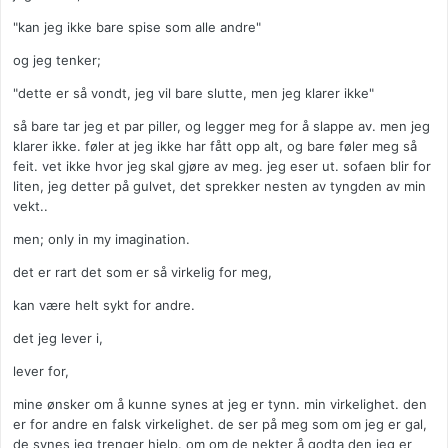
"kan jeg ikke bare spise som alle andre"
og jeg tenker;
"dette er så vondt, jeg vil bare slutte, men jeg klarer ikke"
så bare tar jeg et par piller, og legger meg for å slappe av. men jeg
klarer ikke. føler at jeg ikke har fått opp alt, og bare føler meg så
feit. vet ikke hvor jeg skal gjøre av meg. jeg eser ut. sofaen blir for
liten, jeg detter på gulvet, det sprekker nesten av tyngden av min
vekt..
men; only in my imagination.
det er rart det som er så virkelig for meg,
kan være helt sykt for andre.
det jeg lever i,
lever for,
mine ønsker om å kunne synes at jeg er tynn. min virkelighet. den
er for andre en falsk virkelighet. de ser på meg som om jeg er gal,
de synes jeg trenger hjelp. om om de nekter å godta den jeg er