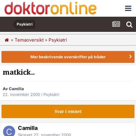
Psykiatri
»
Temaoversikt
»
Psykiatri
Mer beskrivende overskrifter på tråder
matkick..
Av Camilla
22. november 2000
i
Psykiatri
Svar i emnet
Camilla
Skrevet
22. november 2000