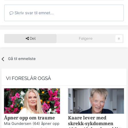
Skriv svar til emnet...
Del
Følgere
0
Gå til emneliste
VI FORESLÅR OGSÅ
Åpner opp om traume
Kaare lever med
skrekk-sykdommen
Mia Gundersen (64) åpner opp