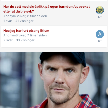
Har du sett med skråblikk på egen barndom/oppvekst
etter at du ble syk?
AnonymBruker,
8 timer siden
1
svar
41
visninger
Noe jeg har lurt på ang litium
AnonymBruker,
7 timer siden
2
svar
33
visninger