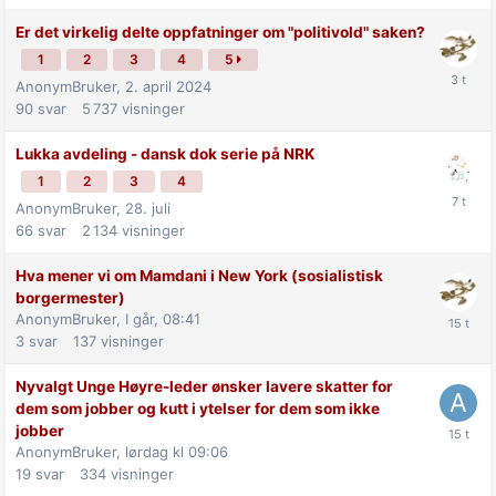
Er det virkelig delte oppfatninger om "politivold" saken?
1
2
3
4
5
AnonymBruker,
2. april 2024
90
svar
5 737
visninger
Lukka avdeling - dansk dok serie på NRK
1
2
3
4
AnonymBruker,
28. juli
66
svar
2 134
visninger
Hva mener vi om Mamdani i New York (sosialistisk
borgermester)
AnonymBruker,
I går, 08:41
3
svar
137
visninger
Nyvalgt Unge Høyre-leder ønsker lavere skatter for
dem som jobber og kutt i ytelser for dem som ikke
jobber
AnonymBruker,
lørdag kl 09:06
19
svar
334
visninger