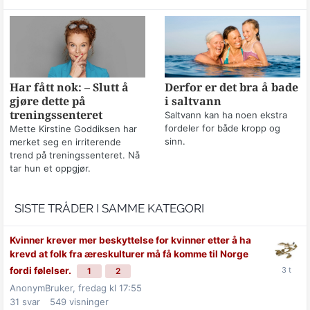
Har fått nok: – Slutt å
Derfor er det bra å bade
gjøre dette på
i saltvann
treningssenteret
Saltvann kan ha noen ekstra
fordeler for både kropp og
Mette Kirstine Goddiksen har
sinn.
merket seg en irriterende
trend på treningssenteret. Nå
tar hun et oppgjør.
SISTE TRÅDER I SAMME KATEGORI
Kvinner krever mer beskyttelse for kvinner etter å ha
krevd at folk fra æreskulturer må få komme til Norge
fordi følelser.
1
2
AnonymBruker,
fredag kl 17:55
31
svar
549
visninger