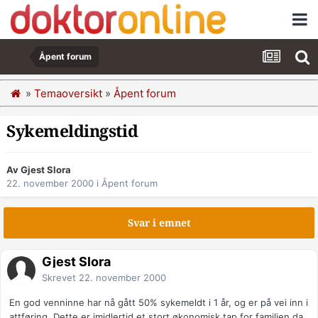
Åpent forum
»
Temaoversikt
»
Åpent forum
Sykemeldingstid
Av Gjest Slora
22. november 2000
i
Åpent forum
Svar i emnet
Gjest Slora
Skrevet
22. november 2000
En god venninne har nå gått 50% sykemeldt i 1 år, og er på vei inn i
attføring. Dette er imidlertid et stort økonomisk tap for familien da