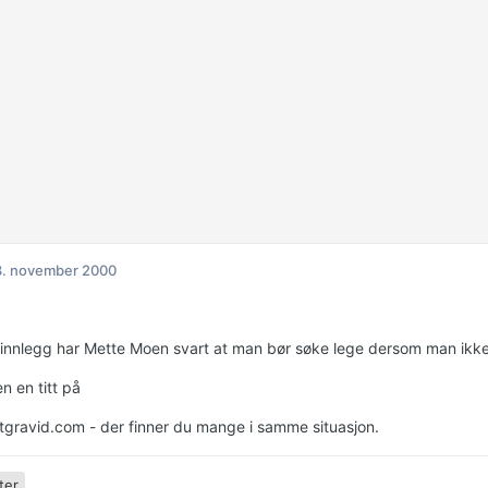
3. november 2000
e innlegg har Mette Moen svart at man bør søke lege dersom man ikke h
en en titt på
gravid.com - der finner du mange i samme situasjon.
ter