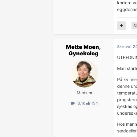
kortere ve
eggdonasj
Si
Mette Moen,
Skrevet
2
Gynekolog
UTREDNI
Man starte
På kvinne
denne und
Medlem
temperatu
progstero
18,1k
194
sjekkes o
undersøke
Hos manne
sædcellen