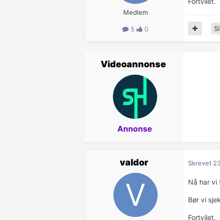
Fortvilet.
Medlem
Si
5
0
Videoannonse
Annonse
valdor
Skrevet
2
Nå har vi 
Bør vi sje
Fortvilet.