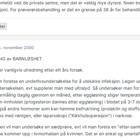
ntetid ved de private sentre, men det er veldig mye dyrere. Noen beha
on). For prøverørsbehandling er det en grense på 38 år for behandli
ter
4. november 2000
NG av BARNLØSHET
r vanligvis utredning etter ett års forsøk.
n foretas en underlivsundersøkelse for å utelukke infeksjon. Legen 
ersøkelsen, evt supplerer man med ultralyd. Så undersøker man for 
rmåling daglig gjennom en måned, etter eggløsning stiger temperat
n-innholdet (progesteron dannes etter eggløsning) i blodet på 3-7 d
gså andre hormoner som kan hemme befruktning (prolaktin og stoffsk
s med røntgen, eller laparoskopi ("Kikkhulsoperasjon") i narkose.
n vil man undersøke en sædprøve, evt vil man foreta en "etter-samle
e kommer opp i livmorhalsen på kvinnen. Det er en enkel og smertef