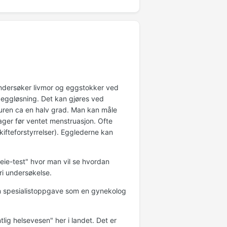
undersøker livmor og eggstokker ved
eggløsning. Det kan gjøres ved
uren ca en halv grad. Man kan måle
ager før ventet menstruasjon. Ofte
ifteforstyrrelser). Egglederne kan
ie-test" hvor man vil se hvordan
ri undersøkelse.
n spesialistoppgave som en gynekolog
lig helsevesen" her i landet. Det er