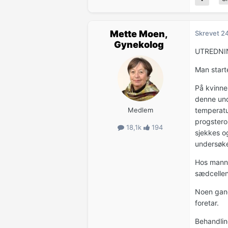
Mette Moen,
Skrevet
2
Gynekolog
UTREDNI
Man starte
På kvinne
denne und
Medlem
temperatu
progstero
18,1k
194
sjekkes o
undersøke
Hos manne
sædcellen
Noen gang
foretar.
Behandling