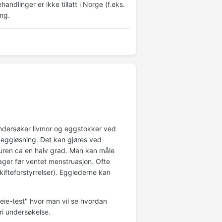
ndlinger er ikke tillatt i Norge (f.eks.
ng.
undersøker livmor og eggstokker ved
eggløsning. Det kan gjøres ved
uren ca en halv grad. Man kan måle
ager før ventet menstruasjon. Ofte
ifteforstyrrelser). Egglederne kan
ie-test" hvor man vil se hvordan
ri undersøkelse.