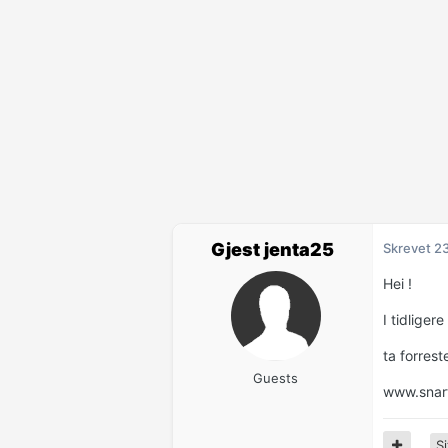
Gjest jenta25
Skrevet
2
Hei !
I tidliger
ta forrest
Guests
www.snart
Si