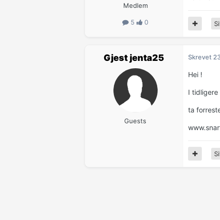
Medlem
5
0
Si
Gjest jenta25
Skrevet
2
Hei !
I tidliger
ta forrest
Guests
www.snart
Si