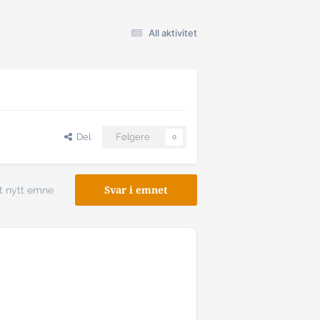
All aktivitet
Del
Følgere
0
t nytt emne
Svar i emnet