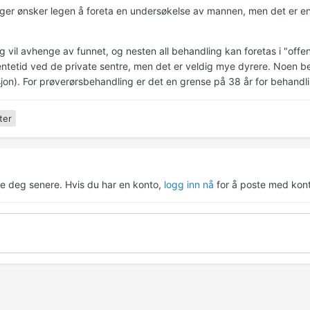
er ønsker legen å foreta en undersøkelse av mannen, men det er e
 vil avhenge av funnet, og nesten all behandling kan foretas i "offent
ntetid ved de private sentre, men det er veldig mye dyrere. Noen beha
on). For prøverørsbehandling er det en grense på 38 år for behandli
ter
re deg senere. Hvis du har en konto,
logg inn nå
for å poste med kont