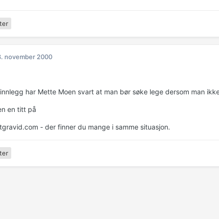
ter
3. november 2000
e innlegg har Mette Moen svart at man bør søke lege dersom man ikke h
en en titt på
gravid.com - der finner du mange i samme situasjon.
ter