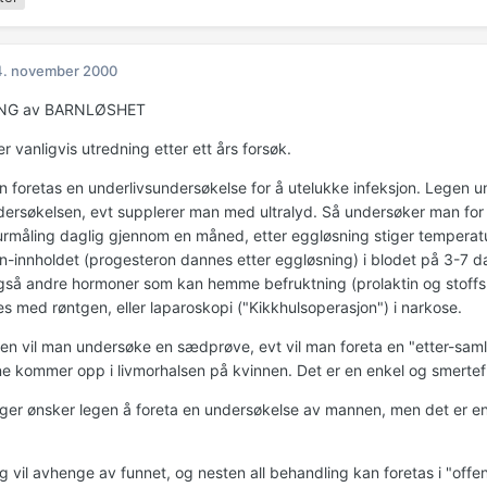
4. november 2000
NG av BARNLØSHET
r vanligvis utredning etter ett års forsøk.
n foretas en underlivsundersøkelse for å utelukke infeksjon. Legen 
ersøkelsen, evt supplerer man med ultralyd. Så undersøker man for 
rmåling daglig gjennom en måned, etter eggløsning stiger temperat
n-innholdet (progesteron dannes etter eggløsning) i blodet på 3-7 d
gså andre hormoner som kan hemme befruktning (prolaktin og stoffsk
s med røntgen, eller laparoskopi ("Kikkhulsoperasjon") i narkose.
n vil man undersøke en sædprøve, evt vil man foreta en "etter-samle
e kommer opp i livmorhalsen på kvinnen. Det er en enkel og smertef
er ønsker legen å foreta en undersøkelse av mannen, men det er e
 vil avhenge av funnet, og nesten all behandling kan foretas i "offent