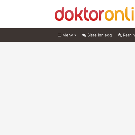
Meny
Siste innlegg
Retnin