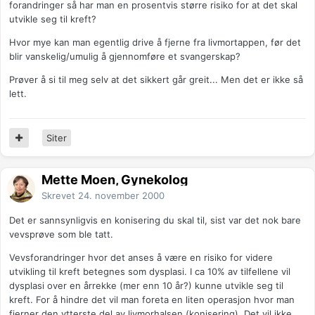
forandringer så har man en prosentvis større risiko for at det skal
utvikle seg til kreft?
Hvor mye kan man egentlig drive å fjerne fra livmortappen, før det
blir vanskelig/umulig å gjennomføre et svangerskap?
Prøver å si til meg selv at det sikkert går greit... Men det er ikke så
lett.
Siter
Mette Moen, Gynekolog
Skrevet
24. november 2000
Det er sannsynligvis en konisering du skal til, sist var det nok bare
vevsprøve som ble tatt.
Vevsforandringer hvor det anses å være en risiko for videre
utvikling til kreft betegnes som dysplasi. I ca 10% av tilfellene vil
dysplasi over en årrekke (mer enn 10 år?) kunne utvikle seg til
kreft. For å hindre det vil man foreta en liten operasjon hvor man
fjerner den ytterste del av livmorhalsen (konisering). Det vil ikke