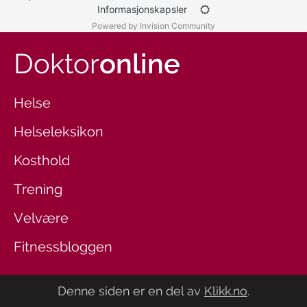
Informasjonskapsler
Powered by Invision Community
Doktor
online
Helse
Helseleksikon
Kosthold
Trening
Velvære
Fitnessbloggen
Denne siden er en del av
Klikk.no
.