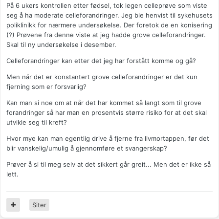
På 6 ukers kontrollen etter fødsel, tok legen celleprøve som viste
seg å ha moderate celleforandringer. Jeg ble henvist til sykehusets
poliklinikk for nærmere undersøkelse. Der foretok de en konisering
(?) Prøvene fra denne viste at jeg hadde grove celleforandringer.
Skal til ny undersøkelse i desember.
Celleforandringer kan etter det jeg har forstått komme og gå?
Men når det er konstantert grove celleforandringer er det kun
fjerning som er forsvarlig?
Kan man si noe om at når det har kommet så langt som til grove
forandringer så har man en prosentvis større risiko for at det skal
utvikle seg til kreft?
Hvor mye kan man egentlig drive å fjerne fra livmortappen, før det
blir vanskelig/umulig å gjennomføre et svangerskap?
Prøver å si til meg selv at det sikkert går greit... Men det er ikke så
lett.
Siter