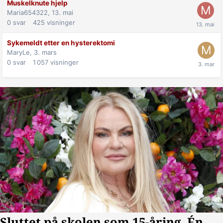
Muskelknute hjelp
Maria654322,
13. mai
0
svar
425
visninger
Sykemeldt etter en hysterektomi
MaryLe,
3. mars
0
svar
1 057
visninger