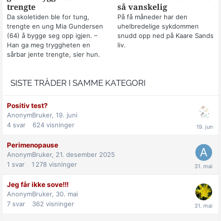
trengte
så vanskelig
Da skoletiden ble for tung,
På få måneder har den
trengte en ung Mia Gundersen
uhelbredelige sykdommen
(64) å bygge seg opp igjen. –
snudd opp ned på Kaare Sands
Han ga meg tryggheten en
liv.
sårbar jente trengte, sier hun.
SISTE TRÅDER I SAMME KATEGORI
Positiv test?
AnonymBruker,
19. juni
4
svar
624
visninger
Perimenopause
AnonymBruker,
21. desember 2025
1
svar
1 278
visninger
Jeg får ikke sove!!!
AnonymBruker,
30. mai
7
svar
362
visninger