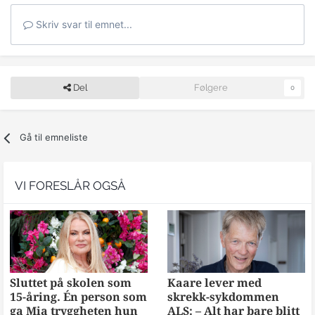
Skriv svar til emnet...
Del
Følgere
0
Gå til emneliste
VI FORESLÅR OGSÅ
Sluttet på skolen som
Kaare lever med
15-åring. Én person som
skrekk-sykdommen
ga Mia tryggheten hun
ALS: – Alt har bare blitt