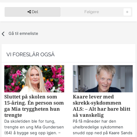
Del
Følgere
0
Gå til emneliste
VI FORESLÅR OGSÅ
Sluttet på skolen som
Kaare lever med
15-åring. Én person som
skrekk-sykdommen
ga Mia tryggheten hun
ALS: – Alt har bare blitt
trengte
så vanskelig
Da skoletiden ble for tung,
På få måneder har den
trengte en ung Mia Gundersen
uhelbredelige sykdommen
(64) å bygge seg opp igjen. –
snudd opp ned på Kaare Sands