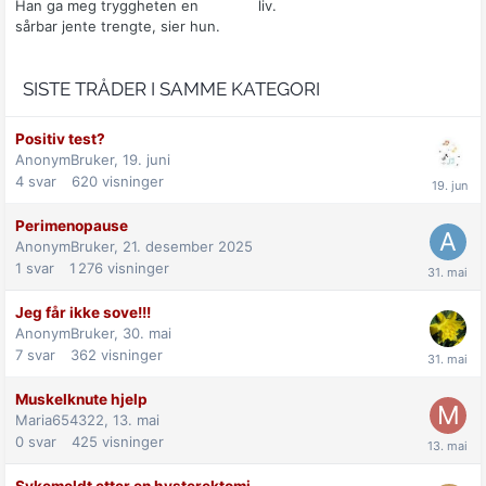
Han ga meg tryggheten en
liv.
sårbar jente trengte, sier hun.
SISTE TRÅDER I SAMME KATEGORI
Positiv test?
AnonymBruker,
19. juni
4
svar
620
visninger
Perimenopause
AnonymBruker,
21. desember 2025
1
svar
1 276
visninger
Jeg får ikke sove!!!
AnonymBruker,
30. mai
7
svar
362
visninger
Muskelknute hjelp
Maria654322,
13. mai
0
svar
425
visninger
Sykemeldt etter en hysterektomi