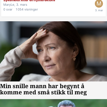
MaryLe,
3. mars
0
svar
1 054
visninger