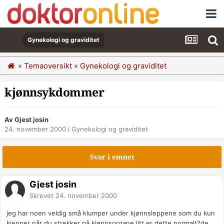
Gynekologi og graviditet
»
Temaoversikt
»
Gynekologi og graviditet
kjønnsykdommer
Av Gjest josin
24. november 2000
i
Gynekologi og graviditet
Svar i emnet
Gjest josin
Skrevet
24. november 2000
jeg har noen veldig små klumper under kjønnsleppene som du kun
kjenner når du strekker på kjønnsorgane litt,er dette normalt?de