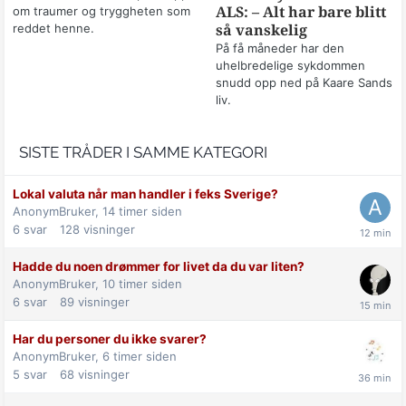
om traumer og tryggheten som
ALS: – Alt har bare blitt
reddet henne.
så vanskelig
På få måneder har den
uhelbredelige sykdommen
snudd opp ned på Kaare Sands
liv.
SISTE TRÅDER I SAMME KATEGORI
Lokal valuta når man handler i feks Sverige?
AnonymBruker,
14 timer siden
6
svar
128
visninger
Hadde du noen drømmer for livet da du var liten?
AnonymBruker,
10 timer siden
6
svar
89
visninger
Har du personer du ikke svarer?
AnonymBruker,
6 timer siden
5
svar
68
visninger