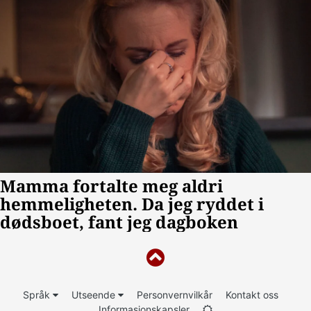
Språk
Utseende
Personvernvilkår
Kontakt oss
Informasjonskapsler