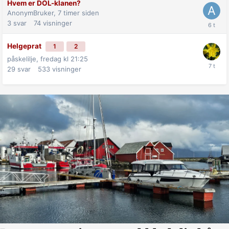
Hvem er DOL-klanen?
AnonymBruker,
7 timer siden
3
svar
74
visninger
Helgeprat
1
2
påskelilje,
fredag kl 21:25
29
svar
533
visninger