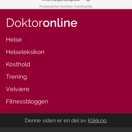
Powered by Invision Community
Doktor
online
Helse
Helseleksikon
Kosthold
Trening
Velvære
Fitnessbloggen
Denne siden er en del av
Klikk.no
.