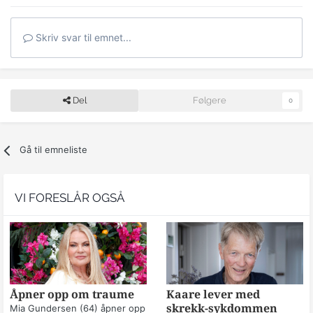
Skriv svar til emnet...
Del
Følgere
0
Gå til emneliste
VI FORESLÅR OGSÅ
Åpner opp om traume
Kaare lever med
skrekk-sykdommen
Mia Gundersen (64) åpner opp