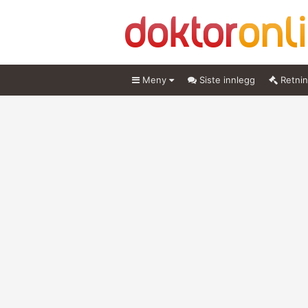
Meny
Siste innlegg
Retnin