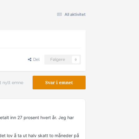
All aktivitet
Del
Følgere
0
t nytt emne
Svar i emnet
etalt inn 27 prosent hvert år. Jeg har
det lov å ta ut halv skatt to måneder på