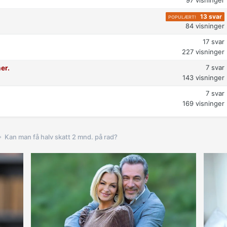
13
svar
84
visninger
17
svar
227
visninger
7
svar
er.
143
visninger
7
svar
169
visninger
Kan man få halv skatt 2 mnd. på rad?