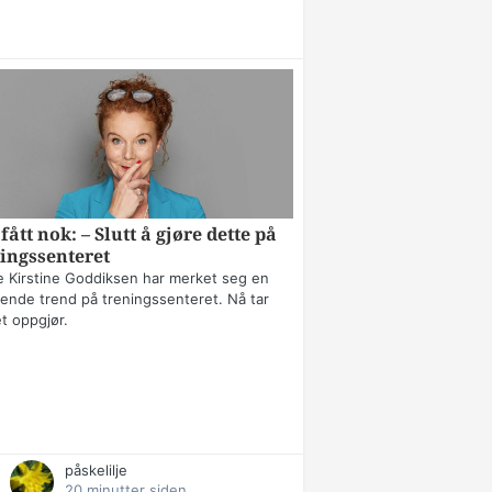
fått nok: – Slutt å gjøre dette på
ingssenteret
 Kirstine Goddiksen har merket seg en
erende trend på treningssenteret. Nå tar
t oppgjør.
påskelilje
20 minutter siden