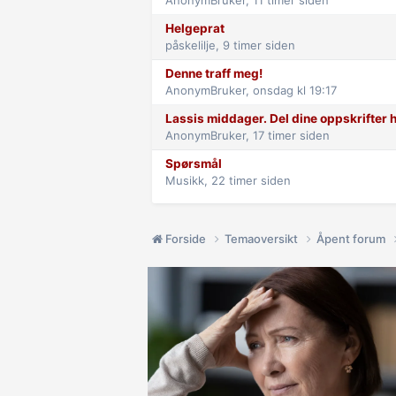
AnonymBruker,
11 timer siden
Helgeprat
påskelilje,
9 timer siden
Denne traff meg!
AnonymBruker,
onsdag kl 19:17
Lassis middager. Del dine oppskrifter h
AnonymBruker,
17 timer siden
Spørsmål
Musikk,
22 timer siden
Forside
Temaoversikt
Åpent forum