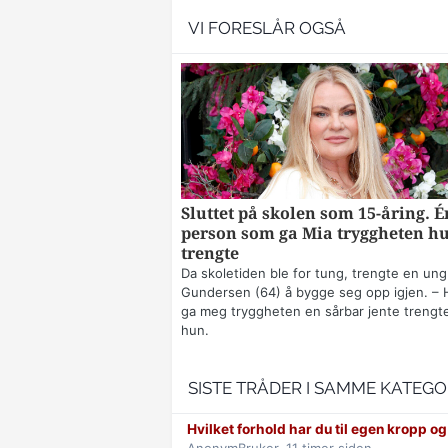
VI FORESLÅR OGSÅ
Sluttet på skolen som 15-åring. É
person som ga Mia tryggheten h
trengte
Da skoletiden ble for tung, trengte en ung
Gundersen (64) å bygge seg opp igjen. – 
ga meg tryggheten en sårbar jente trengte
hun.
SISTE TRÅDER I SAMME KATEGO
Hvilket forhold har du til egen kropp og 