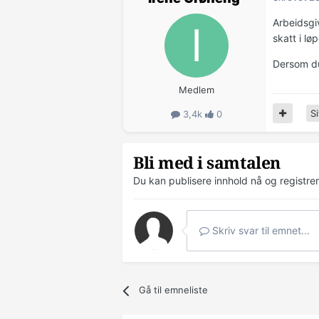
Arbeidsgi
skatt i lø
Dersom du 
Medlem
Si
3,4k
0
Bli med i samtalen
Du kan publisere innhold nå og registre
Skriv svar til emnet...
Gå til emneliste