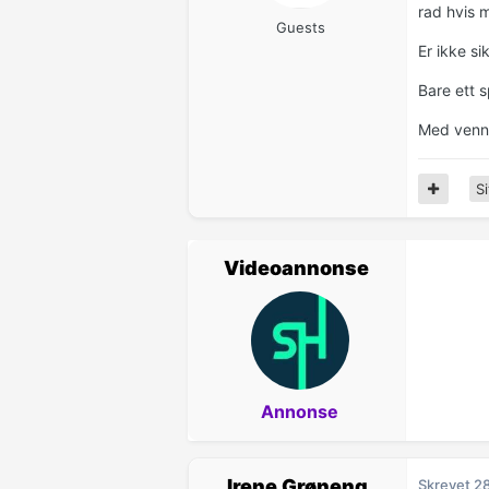
rad hvis m
Guests
Er ikke si
Bare ett s
Med vennl
Si
Videoannonse
Annonse
Irene Grøneng
Skrevet
2