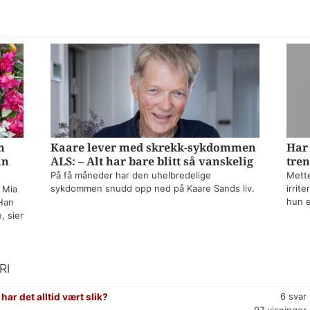
n
Kaare lever med skrekk-sykdommen
Har 
un
ALS: – Alt har bare blitt så vanskelig
tren
På få måneder har den uhelbredelige
Mette
sykdommen snudd opp ned på Kaare Sands liv.
irrit
 Mia
hun e
Han
, sier
RI
6
svar
har det alltid vært slik?
97
visninger