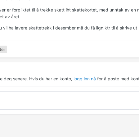
ver er forpliktet til å trekke skatt iht skattekortet, med unntak av 
pet av året.
vil ha lavere skattetrekk i desember må du få lign.ktr til å skrive ut 
ter
re deg senere. Hvis du har en konto,
logg inn nå
for å poste med kont