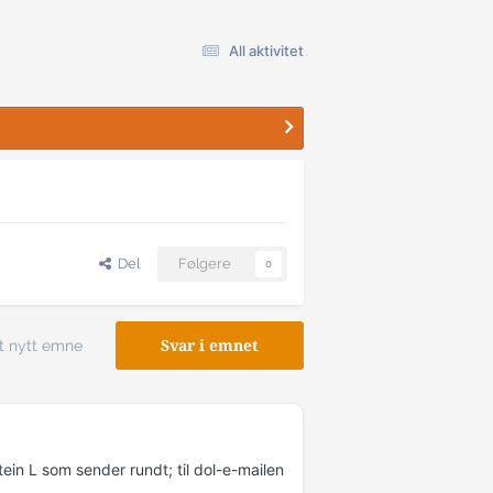
All aktivitet
Del
Følgere
0
t nytt emne
Svar i emnet
tein L som sender rundt; til dol-e-mailen