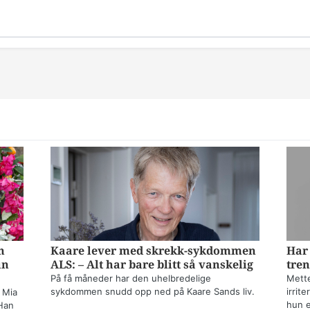
n
Kaare lever med skrekk-sykdommen
Har 
un
ALS: – Alt har bare blitt så vanskelig
tren
På få måneder har den uhelbredelige
Mette
sykdommen snudd opp ned på Kaare Sands liv.
irrit
 Mia
hun e
Han