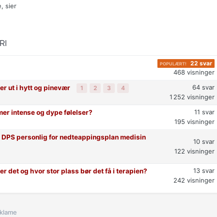
, sier
RI
22
svar
468
visninger
64
svar
er ut i hytt og pinevær
1
2
3
4
1 252
visninger
11
svar
mer intense og dype følelser?
195
visninger
e DPS personlig for nedteappingsplan medisin
10
svar
122
visninger
13
svar
 er det og hvor stor plass bør det få i terapien?
242
visninger
klame