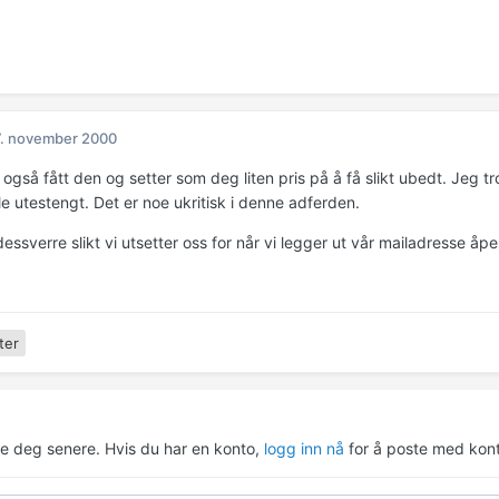
. november 2000
r også fått den og setter som deg liten pris på å få slikt ubedt. Jeg
le utestengt. Det er noe ukritisk i denne adferden.
dessverre slikt vi utsetter oss for når vi legger ut vår mailadresse åp
ter
re deg senere. Hvis du har en konto,
logg inn nå
for å poste med kont