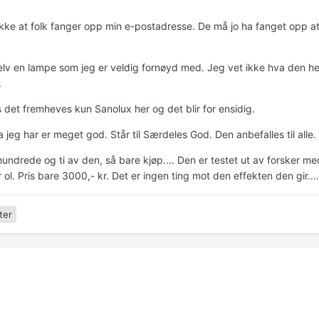
ikke at folk fanger opp min e-postadresse. De må jo ha fanget opp at je
.
elv en lampe som jeg er veldig fornøyd med. Jeg vet ikke hva den h
.
 det fremheves kun Sanolux her og det blir for ensidig.
jeg har er meget god. Står til Særdeles God. Den anbefalles til alle.
 hundrede og ti av den, så bare kjøp.... Den er testet ut av forsker 
 ol. Pris bare 3000,- kr. Det er ingen ting mot den effekten den gir.....
ter