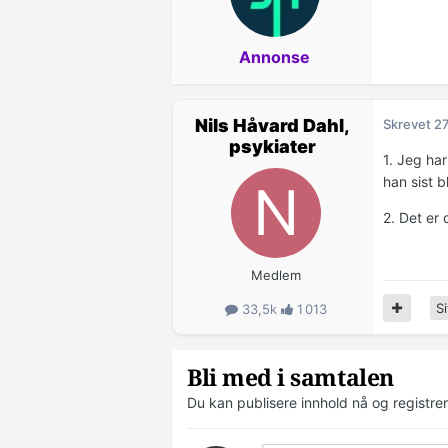
Annonse
Nils Håvard Dahl,
Skrevet
27
psykiater
1. Jeg ha
han sist b
2. Det er 
Medlem
Si
33,5k
1 013
Bli med i samtalen
Du kan publisere innhold nå og registre