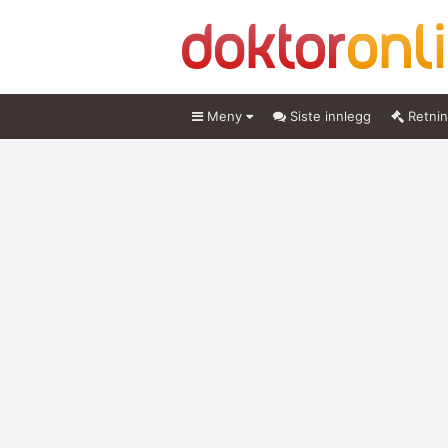
Meny
Siste innlegg
Retnin