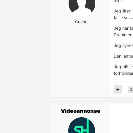
min.
Jeg liker 
fall ikke...
Guests
Jeg har s
Drammen
Jeg synes
Den lampa 
Jeg blir i
forhandler
Si
Videoannonse