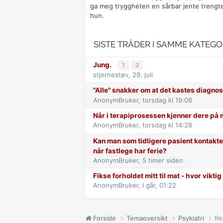
ga meg tryggheten en sårbar jente trengte
hun.
SISTE TRÅDER I SAMME KATEGO
Jung.
1
2
stjernestøv,
29. juli
"Alle" snakker om at det kastes diagnos
AnonymBruker,
torsdag kl 19:08
Når i terapiprosessen kjenner dere på 
AnonymBruker,
torsdag kl 14:28
Kan man som tidligere pasient kontakt
når fastlege har ferie?
AnonymBruker,
5 timer siden
Fikse forholdet mitt til mat - hvor viktig
AnonymBruker,
I går, 01:22
Forside
Temaoversikt
Psykiatri
Re