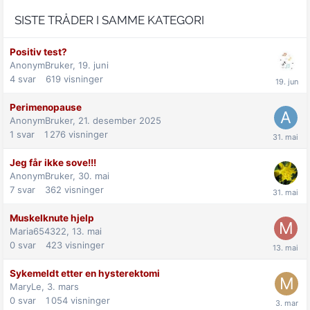
SISTE TRÅDER I SAMME KATEGORI
Positiv test?
AnonymBruker,
19. juni
4
svar
619
visninger
Perimenopause
AnonymBruker,
21. desember 2025
1
svar
1 276
visninger
Jeg får ikke sove!!!
AnonymBruker,
30. mai
7
svar
362
visninger
Muskelknute hjelp
Maria654322,
13. mai
0
svar
423
visninger
Sykemeldt etter en hysterektomi
MaryLe,
3. mars
0
svar
1 054
visninger