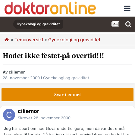
Gynekologi og graviditet
»
Temaoversikt
»
Gynekologi og graviditet
Hodet ikke festet-på overtid!!!
Av ciliemor
28. november 2000
i
Gynekologi og graviditet
Svar i emnet
ciliemor
Skrevet
28. november 2000
Jeg har spurt om noe tilsvarende tidligere, men da var det ennå
flere uker til termin. Nå har jeg passert termindatoen og hodet har