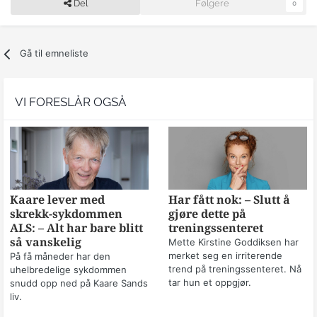
Del
Følgere
0
Gå til emneliste
VI FORESLÅR OGSÅ
Kaare lever med
Har fått nok: – Slutt å
skrekk-sykdommen
gjøre dette på
ALS: – Alt har bare blitt
treningssenteret
så vanskelig
Mette Kirstine Goddiksen har
merket seg en irriterende
På få måneder har den
trend på treningssenteret. Nå
uhelbredelige sykdommen
tar hun et oppgjør.
snudd opp ned på Kaare Sands
liv.