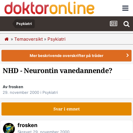
Psykiatri
»
Temaoversikt
»
Psykiatri
Mer beskrivende overskrifter på tråder
NHD - Neurontin vanedannende?
Av frosken
29. november 2000
i
Psykiatri
Svar i emnet
frosken
Skrevet
29. november 2000