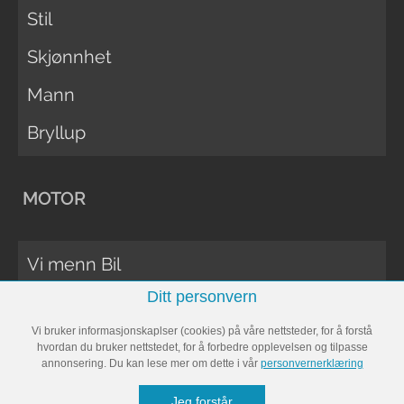
Stil
Skjønnhet
Mann
Bryllup
MOTOR
Vi menn Bil
Ditt personvern
Biltester
Vi bruker informasjonskaplser (cookies) på våre nettsteder, for å forstå
Vi Menn Båt
hvordan du bruker nettstedet, for å forbedre opplevelsen og tilpasse
annonsering. Du kan lese mer om dette i vår
personvernerklæring
Båttester
Jeg forstår