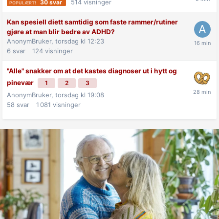
514
visninger
30
svar
Kan spesiell diett samtidig som faste rammer/rutiner
gjøre at man blir bedre av ADHD?
AnonymBruker,
torsdag kl 12:23
6
svar
124
visninger
"Alle" snakker om at det kastes diagnoser ut i hytt og
pinevær
1
2
3
AnonymBruker,
torsdag kl 19:08
58
svar
1 081
visninger