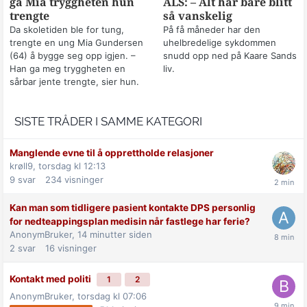
ga Mia tryggheten hun
ALS: – Alt har bare blitt
trengte
så vanskelig
Da skoletiden ble for tung,
På få måneder har den
trengte en ung Mia Gundersen
uhelbredelige sykdommen
(64) å bygge seg opp igjen. –
snudd opp ned på Kaare Sands
Han ga meg tryggheten en
liv.
sårbar jente trengte, sier hun.
SISTE TRÅDER I SAMME KATEGORI
Manglende evne til å opprettholde relasjoner
krøll9,
torsdag kl 12:13
9
svar
234
visninger
Kan man som tidligere pasient kontakte DPS personlig
for nedteappingsplan medisin når fastlege har ferie?
AnonymBruker,
14 minutter siden
2
svar
16
visninger
Kontakt med politi
1
2
AnonymBruker,
torsdag kl 07:06