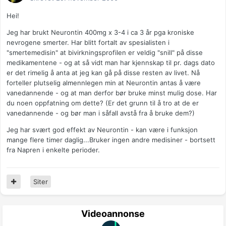
Hei!
Jeg har brukt Neurontin 400mg x 3-4 i ca 3 år pga kroniske
nevrogene smerter. Har blitt fortalt av spesialisten i
"smertemedisin" at bivirkningsprofilen er veldig "snill" på disse
medikamentene - og at så vidt man har kjennskap til pr. dags dato
er det rimelig å anta at jeg kan gå på disse resten av livet. Nå
forteller plutselig almennlegen min at Neurontin antas å være
vanedannende - og at man derfor bør bruke minst mulig dose. Har
du noen oppfatning om dette? (Er det grunn til å tro at de er
vanedannende - og bør man i såfall avstå fra å bruke dem?)
Jeg har svært god effekt av Neurontin - kan være i funksjon
mange flere timer daglig...Bruker ingen andre medisiner - bortsett
fra Napren i enkelte perioder.
Siter
Videoannonse