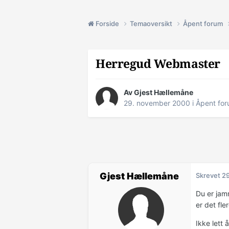
Forside
Temaoversikt
Åpent forum
Herregud Webmaster
Av Gjest Hællemåne
29. november 2000
i
Åpent fo
Gjest Hællemåne
Skrevet
2
Du er jamm
er det fle
Ikke lett 