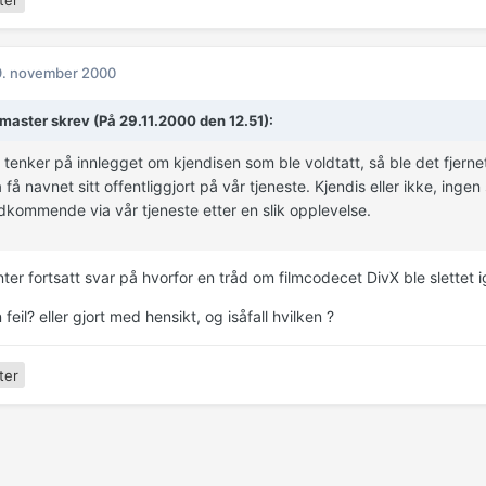
9. november 2000
aster skrev (På 29.11.2000 den 12.51):
 tenker på innlegget om kjendisen som ble voldtatt, så ble det fje
 få navnet sitt offentliggjort på vår tjeneste. Kjendis eller ikke, ingen
dkommende via vår tjeneste etter en slik opplevelse.
er fortsatt svar på hvorfor en tråd om filmcodecet DivX ble slettet i
 feil? eller gjort med hensikt, og isåfall hvilken ?
ter