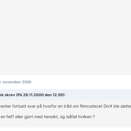
9. november 2000
ek skrev (På 29.11.2000 den 12.59):
enter fortsatt svar på hvorfor en tråd om filmcodecet DivX ble slettet
en feil? eller gjort med hensikt, og isåfall hvilken ?