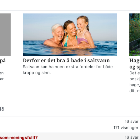
 på
Derfor er det bra å bade i saltvann
Hage
og s
Saltvann kan ha noen ekstra fordeler for både
kropp og sinn.
en
Det e
ar
beskj
hage,
ditt 
RI
16
svar
171
visninger
16
svar
t som meningsfullt?