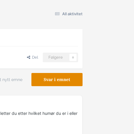
All aktivitet
Del
Følgere
0
t nytt emne
Svar i emnet
tter du etter hvilket humør du er i eller