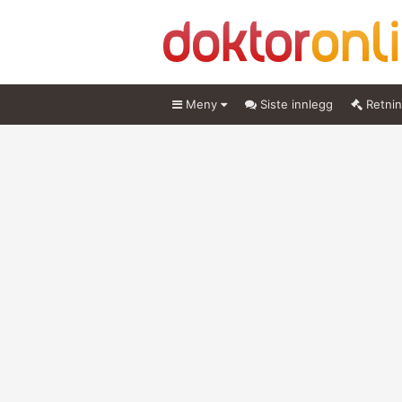
Meny
Siste innlegg
Retnin