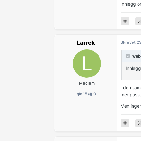
Innlegg o
Si
Larrek
Skrevet
2
webm
Innlegg
Medlem
I den sam
15
0
mer pass
Men ingen 
Si