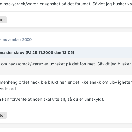
m hack/crack/warez er uønsket på det forumet. Såvidt jeg husker var 
ter
9. november 2000
aster skrev (På 29.11.2000 den 13.05):
 om hack/crack/warez er uønsket på det forumet. Såvidt jeg husker va
menheng ordet hack ble brukt her, er det ikke snakk om ulovligheter
ende ord.
kan forvente at noen skal vite alt, så du er unnskyldt.
ter