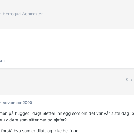
Herregud Webmaster
rum
Star
9. november 2000
en på hugget i dag! Sletter innlegg som om det var vår siste dag. Sle
re av dere som sitter der og sjefer?
å forstå hva som er tillatt og ikke her inne.