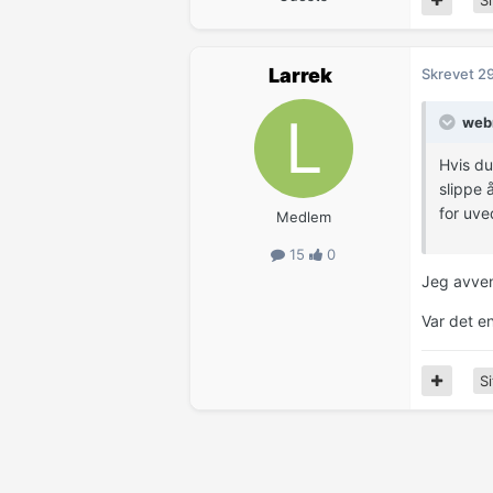
Larrek
Skrevet
2
webm
Hvis du
slippe å
for uve
Medlem
15
0
Jeg avvent
Var det en
Si