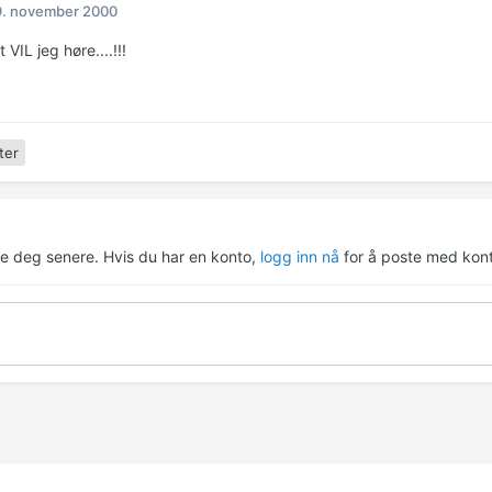
9. november 2000
VIL jeg høre....!!!
ter
re deg senere. Hvis du har en konto,
logg inn nå
for å poste med kont