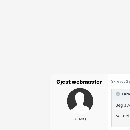
Gjest webmaster
Skrevet
2
Larr
Jeg avv
Var det 
Guests