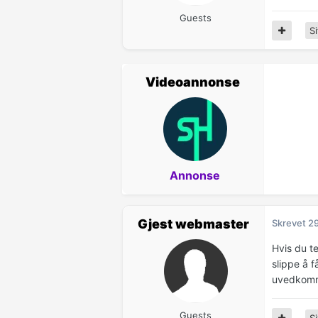
Guests
Si
Videoannonse
Annonse
Gjest webmaster
Skrevet
2
Hvis du t
slippe å f
uvedkomme
Guests
Si