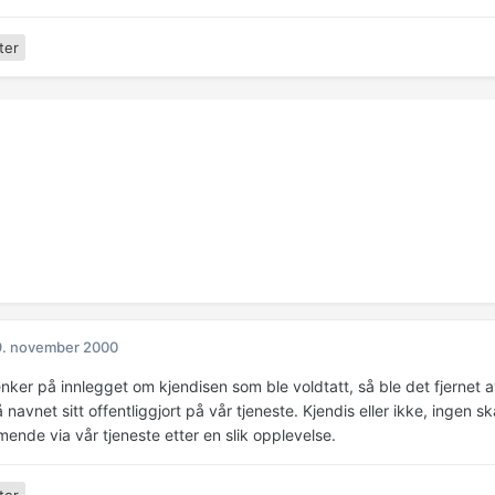
ter
9. november 2000
enker på innlegget om kjendisen som ble voldtatt, så ble det fjerne
å navnet sitt offentliggjort på vår tjeneste. Kjendis eller ikke, ingen sk
nde via vår tjeneste etter en slik opplevelse.
ter