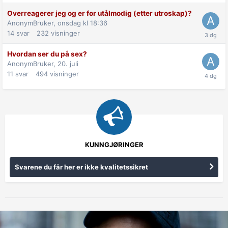
Overreagerer jeg og er for utålmodig (etter utroskap)?
AnonymBruker,
onsdag kl 18:36
14
svar
232
visninger
Hvordan ser du på sex?
AnonymBruker,
20. juli
11
svar
494
visninger
KUNNGJØRINGER
Svarene du får her er ikke kvalitetssikret