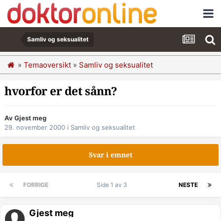
Samliv og seksualitet
»
Temaoversikt
»
Samliv og seksualitet
hvorfor er det sånn?
Av Gjest meg
29. november 2000
i
Samliv og seksualitet
Svar i emnet
FORRIGE
Side 1 av 3
NESTE
Gjest meg