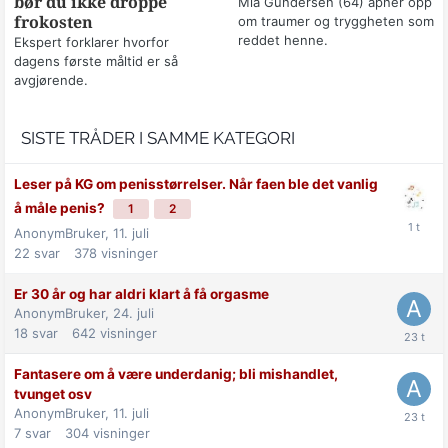
bør du ikke droppe
Mia Gundersen (64) åpner opp
frokosten
om traumer og tryggheten som
reddet henne.
Ekspert forklarer hvorfor
dagens første måltid er så
avgjørende.
SISTE TRÅDER I SAMME KATEGORI
Leser på KG om penisstørrelser. Når faen ble det vanlig
å måle penis?
1
2
AnonymBruker,
11. juli
22
svar
378
visninger
Er 30 år og har aldri klart å få orgasme
AnonymBruker,
24. juli
18
svar
642
visninger
Fantasere om å være underdanig; bli mishandlet,
tvunget osv
AnonymBruker,
11. juli
7
svar
304
visninger