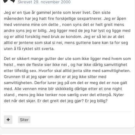
Skrevet
29. november 2000
Jeg er en tjue år gammel jente som lever livet. Den siste
måeneden har jeg hatt fire forskjellige sexpartnerer. Jeg er åpen
med vennene mine om dette , noen syns det er helt greit mens
andre syns jeg er billig. Jeg ligger med de jeg har lyst og ligge med
og er alltid forsiktig med bruk av kondom. Jeg er så lei av at det
alltid er jentene som skal si nei, mens guttene bare kan ta for seg
uten å få ryktet sitt sverta.
Det er sikkert mange gutter der ute som ikke ligger med hvem som
helst , men de fleste sier ikke nei , og har ikke dårlig samvittighet
etter tilfeldig sex. Hvorfor skal alltid jenta slite med samvittigheten.
Grunnen til at jeg spør om det er at jeg ikke sliter med
samvittigheten. Derfor lurer jeg på om det er meg det er noe galt
med. Alle vennen mine blir skikkkelig dårlige etter et one night
stand , mens jeg ikke tenker noe særlig over det etterpå. Nyter
det når det skjer. Er det greit det jeg gjør? Er jeg billig?
Siter