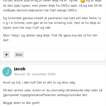
På den andre sida vil eg jo heller ikkje ha ei "flyfille".
Eg er ikkje
av den sjalu typen, men pleier ikkje ha ONS's sjølv, så eg kan bli litt
småsjalu dersom kjærasten har hatt mange ONS's.
Eg foretrekk ganske enkelt at partnaren har hatt eitt eller fleire l e
n g r e forhold, som gjer at ho har erfaring nok, men at ho ikkje er
typen som har seg i hytt og vær.
Men "meg"; eg dømer deg ikkje. Folk får gjera kva dei vil for min
del!
Siter
jacob
Skrevet
29. november 2000
Knull og tull, i alle hull! Det er ditt liv og dine valg.
På den annen side; enten er du uhorvelig tiltrekkende eller eller så
gjenspeiler hyppighetskoeffisienten ambisjonsnivået ditt.
Begge deler er like greit!