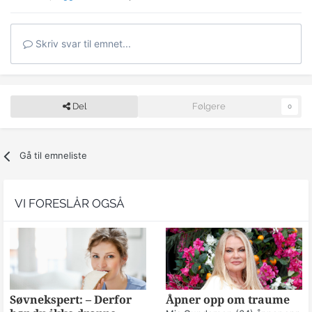
Skriv svar til emnet...
Del
Følgere
0
Gå til emneliste
VI FORESLÅR OGSÅ
Søvnekspert: – Derfor
Åpner opp om traume