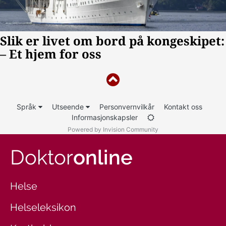
Språk
Utseende
Personvernvilkår
Kontakt oss
Informasjonskapsler
Powered by Invision Community
Doktor
online
Helse
Helseleksikon