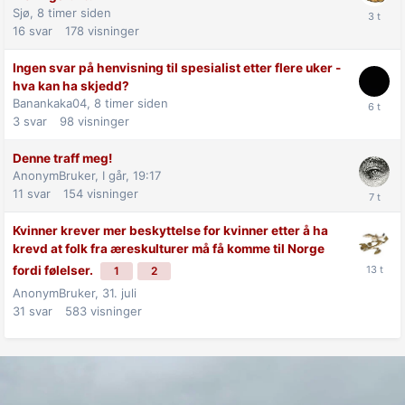
Sjø,
8 timer siden
16
svar
178
visninger
Ingen svar på henvisning til spesialist etter flere uker -
hva kan ha skjedd?
Banankaka04,
8 timer siden
3
svar
98
visninger
Denne traff meg!
AnonymBruker,
I går, 19:17
11
svar
154
visninger
Kvinner krever mer beskyttelse for kvinner etter å ha
krevd at folk fra æreskulturer må få komme til Norge
fordi følelser.
1
2
AnonymBruker,
31. juli
31
svar
583
visninger