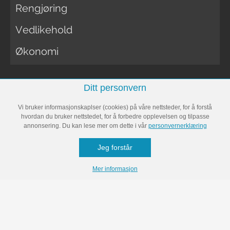
Rengjøring
Vedlikehold
Økonomi
FORELDRE
Ditt personvern
Vi bruker informasjonskaplser (cookies) på våre nettsteder, for å forstå
hvordan du bruker nettstedet, for å forbedre opplevelsen og tilpasse
Bli gravid
annonsering. Du kan lese mer om dette i vår
personvernerklæring
Gravid
Jeg forstår
Navneguiden
Mer informasjon
Uke for uke
Baby