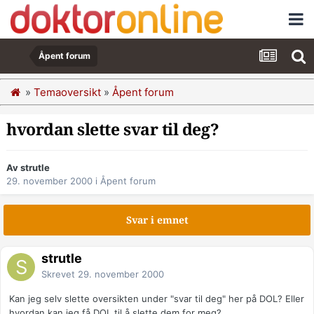
Åpent forum
»
Temaoversikt
»
Åpent forum
hvordan slette svar til deg?
Av strutle
29. november 2000
i
Åpent forum
Svar i emnet
strutle
Skrevet
29. november 2000
Kan jeg selv slette oversikten under "svar til deg" her på DOL? Eller
hvordan kan jeg få DOL til å slette dem for meg?