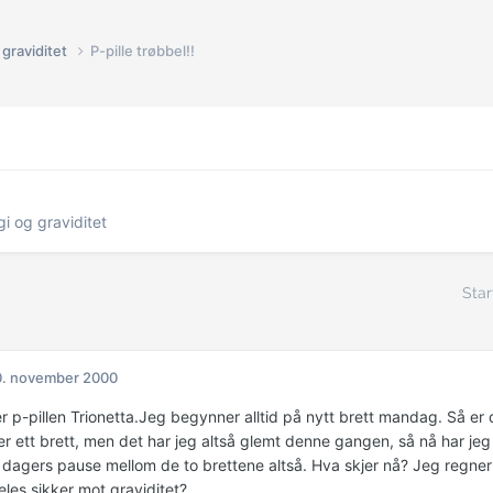
graviditet
P-pille trøbbel!!
i og graviditet
Star
0. november 2000
r p-pillen Trionetta.Jeg begynner alltid på nytt brett mandag. Så er 
er ett brett, men det har jeg altså glemt denne gangen, så nå har jeg
 dagers pause mellom de to brettene altså. Hva skjer nå? Jeg regne
eles sikker mot graviditet?