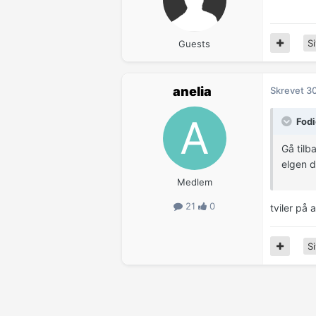
Si
Guests
anelia
Skrevet
3
Fodi
Gå tilba
elgen di
Medlem
21
0
tviler på 
Si