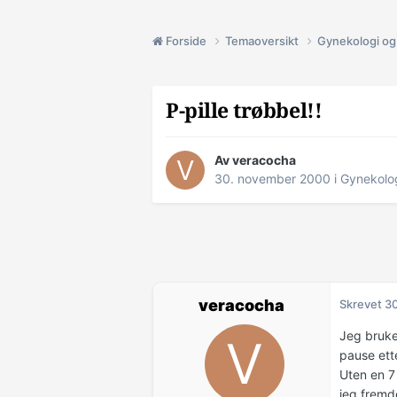
Forside
Temaoversikt
Gynekologi og 
P-pille trøbbel!!
Av veracocha
30. november 2000
i
Gynekolog
veracocha
Skrevet
3
Jeg bruke
pause ett
Uten en 7
jeg fremd