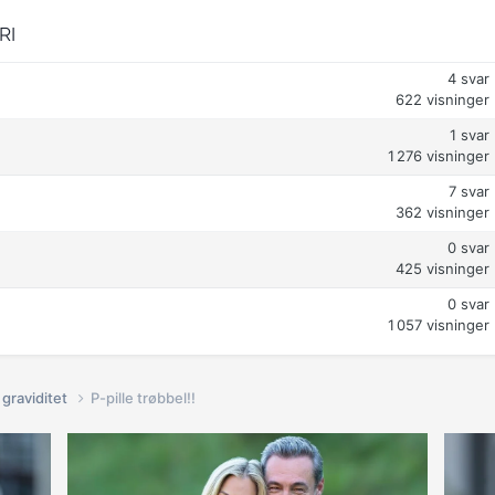
RI
4
svar
622
visninger
1
svar
1 276
visninger
7
svar
362
visninger
0
svar
425
visninger
0
svar
1 057
visninger
graviditet
P-pille trøbbel!!