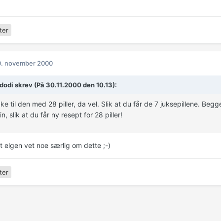
ter
0. november 2000
dodi skrev (På 30.11.2000 den 10.13):
ke til den med 28 piller, da vel. Slik at du får de 7 juksepillene. Begge 
n, slik at du får ny resept for 28 piller!
at elgen vet noe særlig om dette ;-)
ter