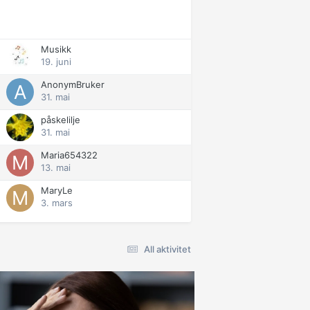
Musikk
19. juni
AnonymBruker
31. mai
påskelilje
31. mai
Maria654322
13. mai
MaryLe
3. mars
All aktivitet