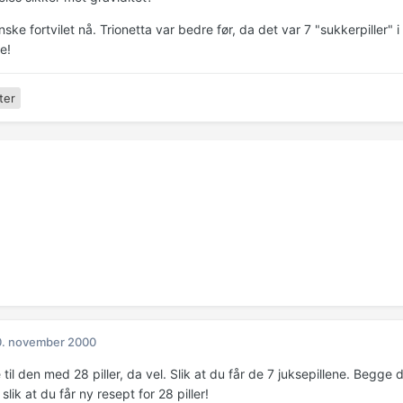
nske fortvilet nå. Trionetta var bedre før, da det var 7 "sukkerpille
e!
ter
0. november 2000
 til den med 28 piller, da vel. Slik at du får de 7 juksepillene. Begge del
 slik at du får ny resept for 28 piller!