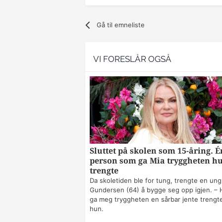
Gå til emneliste
VI FORESLÅR OGSÅ
Sluttet på skolen som 15-åring. É
person som ga Mia tryggheten h
trengte
Da skoletiden ble for tung, trengte en ung
Gundersen (64) å bygge seg opp igjen. – 
ga meg tryggheten en sårbar jente trengte
hun.