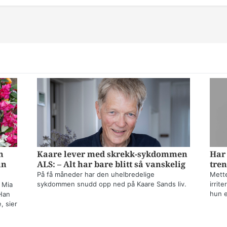
n
Kaare lever med skrekk-sykdommen
Har 
un
ALS: – Alt har bare blitt så vanskelig
tren
På få måneder har den uhelbredelige
Mette
sykdommen snudd opp ned på Kaare Sands liv.
irrit
 Mia
hun e
Han
, sier