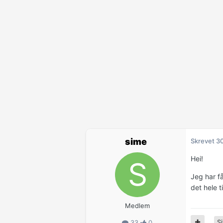
sime
Skrevet
3
Hei!
Jeg har f
det hele t
Medlem
Si
33
0