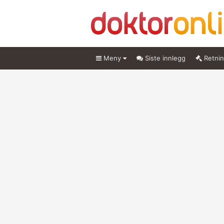
Meny
Siste innlegg
Retnin