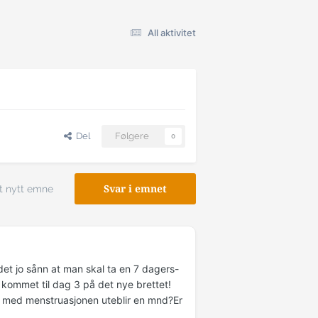
All aktivitet
Del
Følgere
0
t nytt emne
Svar i emnet
det jo sånn at man skal ta en 7 dagers-
 kommet til dag 3 på det nye brettet!
r med menstruasjonen uteblir en mnd?Er