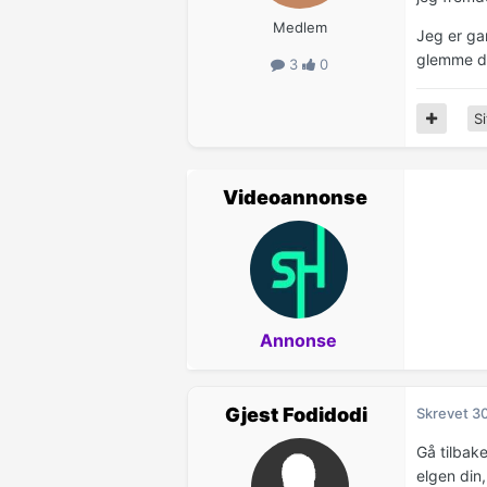
Medlem
Jeg er ga
glemme d
3
0
Si
Videoannonse
Annonse
Gjest Fodidodi
Skrevet
3
Gå tilbake
elgen din,