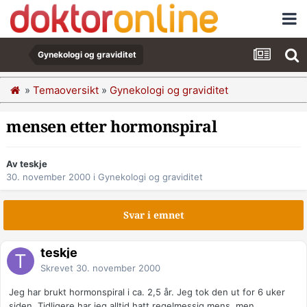
Gynekologi og graviditet
»
Temaoversikt
»
Gynekologi og graviditet
mensen etter hormonspiral
Av teskje
30. november 2000
i
Gynekologi og graviditet
Svar i emnet
teskje
Skrevet
30. november 2000
Jeg har brukt hormonspiral i ca. 2,5 år. Jeg tok den ut for 6 uker
siden. Tidligere har jeg alltid hatt regelmessig mens, men