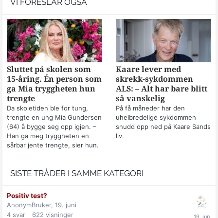
VI FORESLÅR OGSÅ
Sluttet på skolen som
Kaare lever med
15-åring. Én person som
skrekk-sykdommen
ga Mia tryggheten hun
ALS: – Alt har bare blitt
trengte
så vanskelig
Da skoletiden ble for tung,
På få måneder har den
trengte en ung Mia Gundersen
uhelbredelige sykdommen
(64) å bygge seg opp igjen. –
snudd opp ned på Kaare Sands
Han ga meg tryggheten en
liv.
sårbar jente trengte, sier hun.
SISTE TRÅDER I SAMME KATEGORI
Positiv test?
AnonymBruker,
19. juni
4
svar
622
visninger