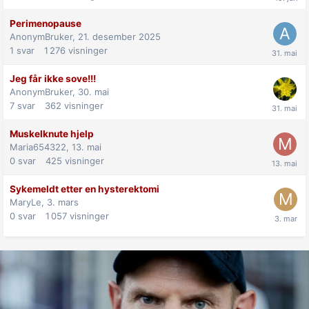
Perimenopause
AnonymBruker,
21. desember 2025
1
svar
1 276
visninger
Jeg får ikke sove!!!
AnonymBruker,
30. mai
7
svar
362
visninger
Muskelknute hjelp
Maria654322,
13. mai
0
svar
425
visninger
Sykemeldt etter en hysterektomi
MaryLe,
3. mars
0
svar
1 057
visninger