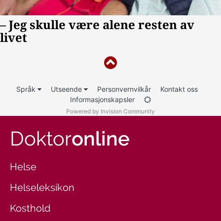
Språk
Utseende
Personvernvilkår
Kontakt oss
Informasjonskapsler
Powered by Invision Community
Doktor
online
Helse
Helseleksikon
Kosthold