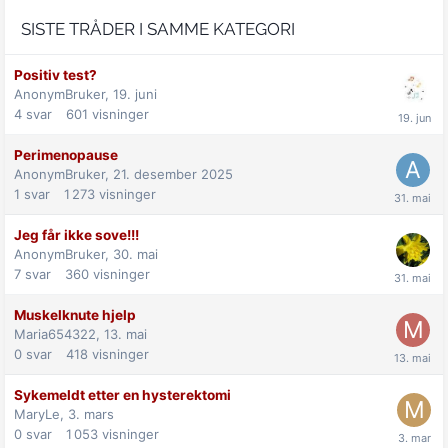
SISTE TRÅDER I SAMME KATEGORI
Positiv test?
AnonymBruker,
19. juni
4
svar
601
visninger
Perimenopause
AnonymBruker,
21. desember 2025
1
svar
1 273
visninger
Jeg får ikke sove!!!
AnonymBruker,
30. mai
7
svar
360
visninger
Muskelknute hjelp
Maria654322,
13. mai
0
svar
418
visninger
Sykemeldt etter en hysterektomi
MaryLe,
3. mars
0
svar
1 053
visninger