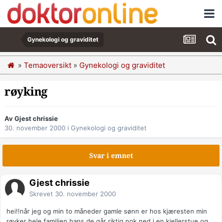
Gynekologi og graviditet
»
Temaoversikt
»
Gynekologi og graviditet
røyking
Av Gjest chrissie
30. november 2000
i
Gynekologi og graviditet
Svar i emnet
Gjest chrissie
Skrevet
30. november 2000
hei!!når jeg og min to måneder gamle sønn er hos kjæresten min
røyker hele familien hans,de går riktig nok ned i en kjellerstue og