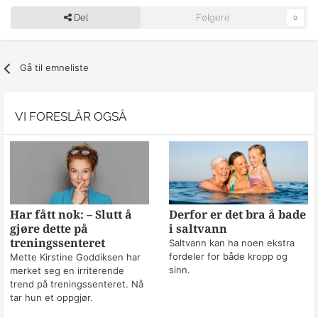
Del
Følgere
0
Gå til emneliste
VI FORESLÅR OGSÅ
Har fått nok: – Slutt å
Derfor er det bra å bade
gjøre dette på
i saltvann
treningssenteret
Saltvann kan ha noen ekstra
fordeler for både kropp og
Mette Kirstine Goddiksen har
sinn.
merket seg en irriterende
trend på treningssenteret. Nå
tar hun et oppgjør.