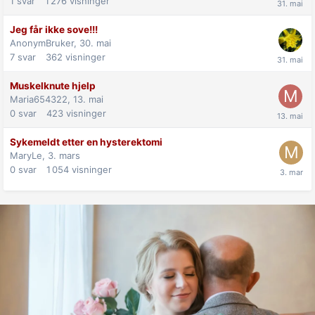
1
svar
1 276
visninger
Jeg får ikke sove!!!
AnonymBruker,
30. mai
7
svar
362
visninger
Muskelknute hjelp
Maria654322,
13. mai
0
svar
423
visninger
Sykemeldt etter en hysterektomi
MaryLe,
3. mars
0
svar
1 054
visninger