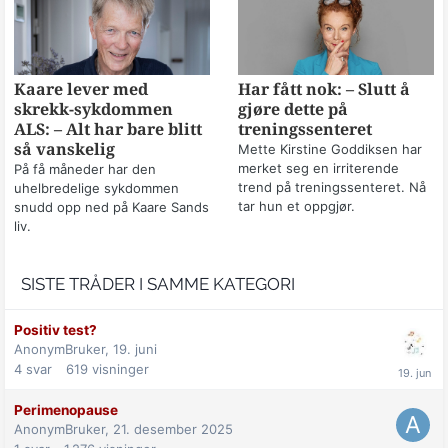
Kaare lever med
Har fått nok: – Slutt å
skrekk-sykdommen
gjøre dette på
ALS: – Alt har bare blitt
treningssenteret
så vanskelig
Mette Kirstine Goddiksen har
merket seg en irriterende
På få måneder har den
trend på treningssenteret. Nå
uhelbredelige sykdommen
tar hun et oppgjør.
snudd opp ned på Kaare Sands
liv.
SISTE TRÅDER I SAMME KATEGORI
Positiv test?
AnonymBruker,
19. juni
4
svar
619
visninger
Perimenopause
AnonymBruker,
21. desember 2025