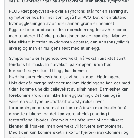
ses PCO-forandringer på eggstokkene uten andre symptomer.
PCOS (det polycystiske ovarialsyndrom) står for en samling av
symptomer hos kvinner som også har PCO. Det er en tilstand
hvor eggløsningen av en eller annen grunn er hemmet.
Eggstokkene produserer ikke normale mengder av hormoner,
men tenderer til å øke produksjonen av de mannlige. Man vet
ikke sikkert hvordan sykdommen oppstår, den er sannsynligvis
arvelig og man er muligens født med et anlegg.
Symptomene er følgende: overvekt, hårvekst i ansiktet samt
tendens til "maskulin hårvekst" på kroppen, uren hud
hormonforstyrrelser. I tillegg kan komme
blødningsuregelmessigheter, evt helt stopp i blødningene.
Hvis det går mange måneder mellom blødningene kan det med
tiden komme uheldig cellevekst av slimhinnen. Barnløshet kan
forekomme (fordi man ikke har eggløsning). Det kan også
være en viss type av stoffskifteforstyrrelser hvor
forbrenningen er unormal, cellene må bruke mer insulin for å
omsette glukose, og det kan være uheldig endring i
fettstoffene i blodet. Overvekt ses ofte uten vi helt sikkert
kjenner til årsaken, men overvekt vil forverre symptomene.
Med tiden kan komme øket risiko for hjerte-karsykdommer og