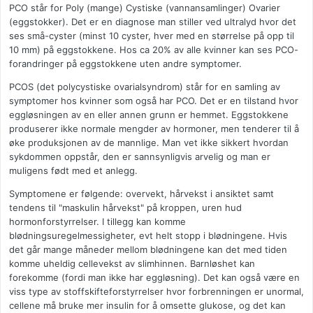
PCO står for Poly (mange) Cystiske (vannansamlinger) Ovarier
(eggstokker). Det er en diagnose man stiller ved ultralyd hvor det
ses små-cyster (minst 10 cyster, hver med en størrelse på opp til
10 mm) på eggstokkene. Hos ca 20% av alle kvinner kan ses PCO-
forandringer på eggstokkene uten andre symptomer.
PCOS (det polycystiske ovarialsyndrom) står for en samling av
symptomer hos kvinner som også har PCO. Det er en tilstand hvor
eggløsningen av en eller annen grunn er hemmet. Eggstokkene
produserer ikke normale mengder av hormoner, men tenderer til å
øke produksjonen av de mannlige. Man vet ikke sikkert hvordan
sykdommen oppstår, den er sannsynligvis arvelig og man er
muligens født med et anlegg.
Symptomene er følgende: overvekt, hårvekst i ansiktet samt
tendens til "maskulin hårvekst" på kroppen, uren hud
hormonforstyrrelser. I tillegg kan komme
blødningsuregelmessigheter, evt helt stopp i blødningene. Hvis
det går mange måneder mellom blødningene kan det med tiden
komme uheldig cellevekst av slimhinnen. Barnløshet kan
forekomme (fordi man ikke har eggløsning). Det kan også være en
viss type av stoffskifteforstyrrelser hvor forbrenningen er unormal,
cellene må bruke mer insulin for å omsette glukose, og det kan