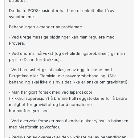
diabetes.
De fleste PCOS-pasienter har bare et enkelt eller få av
symptomene.
Behandlingen avhenger av problemet:
· Ved uregelmessige blødninger kan man regulere med
Provera.
· Ved unormal hårvekst (og evt blødningsproblemer) gir man
p-pille (Diane foretrekkes).
· Ved barnløshet gis stimulasjon av eggstokkene med
Pergotime eller Clomivid, evt prøverørsbehandling. (Slik
behandling skal ikke gis hvis det ikke er ønske om graviditet!).
· Man har gjort forsøk med ved laparoskopi
('kikkhullsoperasjon') å brenne hull i eggstokkene for å bedre
mulighet for graviditet og for å normalisere
hormonforstyrrelser
· Ved overvekt forsøker man å endre glukose/insulin balansen
med Metformin (glykofag).
· Reduksjon av overvekt er den viktigste del av behandlingen.