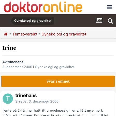
Gynekologi og graviditet
»
Temaoversikt
»
Gynekologi og graviditet
trine
Av trinehans
3. desember 2000
i
Gynekologi og graviditet
Svar i emnet
trinehans
Skrevet
3. desember 2000
jente på 24 år, har hatt litt uregelmessig mens, fått mye mørk
hårvekst på mage, lår, armer, bryst og i ansiktet, huden i ansiktet