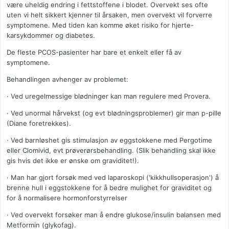
være uheldig endring i fettstoffene i blodet. Overvekt ses ofte
uten vi helt sikkert kjenner til årsaken, men overvekt vil forverre
symptomene. Med tiden kan komme øket risiko for hjerte-
karsykdommer og diabetes.
De fleste PCOS-pasienter har bare et enkelt eller få av
symptomene.
Behandlingen avhenger av problemet:
· Ved uregelmessige blødninger kan man regulere med Provera.
· Ved unormal hårvekst (og evt blødningsproblemer) gir man p-pille
(Diane foretrekkes).
· Ved barnløshet gis stimulasjon av eggstokkene med Pergotime
eller Clomivid, evt prøverørsbehandling. (Slik behandling skal ikke
gis hvis det ikke er ønske om graviditet!).
· Man har gjort forsøk med ved laparoskopi ('kikkhullsoperasjon') å
brenne hull i eggstokkene for å bedre mulighet for graviditet og
for å normalisere hormonforstyrrelser
· Ved overvekt forsøker man å endre glukose/insulin balansen med
Metformin (glykofag).