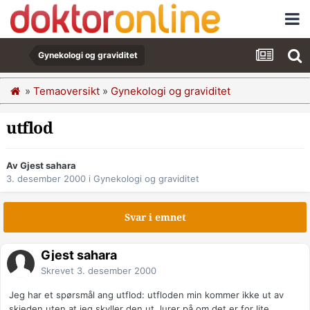
Gynekologi og graviditet
»
Temaoversikt
»
Gynekologi og graviditet
utflod
Av Gjest sahara
3. desember 2000
i
Gynekologi og graviditet
Svar i emnet
Gjest sahara
Skrevet
3. desember 2000
Jeg har et spørsmål ang utflod: utfloden min kommer ikke ut av
skjeden uten at jeg skyller den ut, lurer på om det er for lite