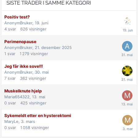
SISTE TRÅDER I SAMME KATEGORI
Positiv test?
AnonymBruker,
19. juni
4
svar
626
visninger
Perimenopause
AnonymBruker,
21. desember 2025
1
svar
1 279
visninger
Jeg får ikke sove!!!
AnonymBruker,
30. mai
7
svar
362
visninger
Muskelknute hjelp
Maria654322,
13. mai
0
svar
425
visninger
Sykemeldt etter en hysterektomi
MaryLe,
3. mars
0
svar
1 058
visninger