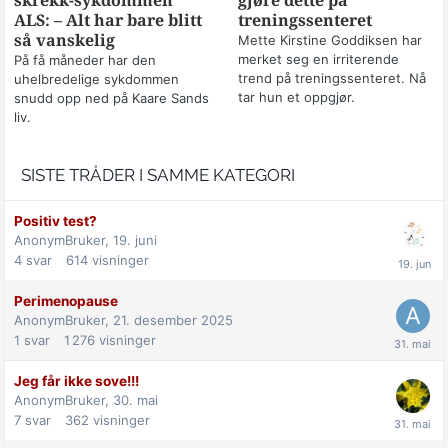
skrekk-sykdommen
gjøre dette på
ALS: – Alt har bare blitt
treningssenteret
så vanskelig
Mette Kirstine Goddiksen har
merket seg en irriterende
På få måneder har den
trend på treningssenteret. Nå
uhelbredelige sykdommen
tar hun et oppgjør.
snudd opp ned på Kaare Sands
liv.
SISTE TRÅDER I SAMME KATEGORI
Positiv test?
AnonymBruker,
19. juni
4
svar
614
visninger
Perimenopause
AnonymBruker,
21. desember 2025
1
svar
1 276
visninger
Jeg får ikke sove!!!
AnonymBruker,
30. mai
7
svar
362
visninger