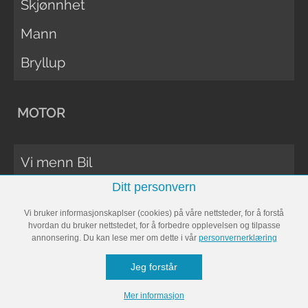
Skjønnhet
Mann
Bryllup
MOTOR
Vi menn Bil
Ditt personvern
Biltester
Vi bruker informasjonskaplser (cookies) på våre nettsteder, for å forstå
Vi Menn Båt
hvordan du bruker nettstedet, for å forbedre opplevelsen og tilpasse
annonsering. Du kan lese mer om dette i vår
personvernerklæring
Båttester
Jeg forstår
Bobil
Mer informasjon