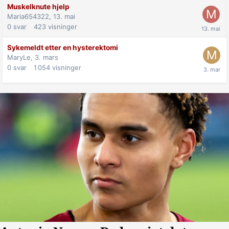
Muskelknute hjelp
Maria654322,
13. mai
0
svar
423
visninger
Sykemeldt etter en hysterektomi
MaryLe,
3. mars
0
svar
1 054
visninger