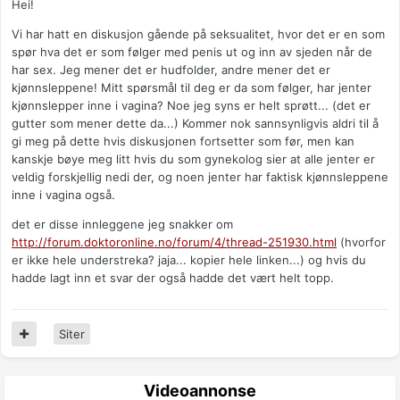
Hei!
Vi har hatt en diskusjon gående på seksualitet, hvor det er en som
spør hva det er som følger med penis ut og inn av sjeden når de
har sex. Jeg mener det er hudfolder, andre mener det er
kjønnsleppene! Mitt spørsmål til deg er da som følger, har jenter
kjønnslepper inne i vagina? Noe jeg syns er helt sprøtt... (det er
gutter som mener dette da...) Kommer nok sannsynligvis aldri til å
gi meg på dette hvis diskusjonen fortsetter som før, men kan
kanskje bøye meg litt hvis du som gynekolog sier at alle jenter er
veldig forskjellig nedi der, og noen jenter har faktisk kjønnsleppene
inne i vagina også.
det er disse innleggene jeg snakker om
http://forum.doktoronline.no/forum/4/thread-251930.html
(hvorfor
er ikke hele understreka? jaja... kopier hele linken...) og hvis du
hadde lagt inn et svar der også hadde det vært helt topp.
Siter
Videoannonse