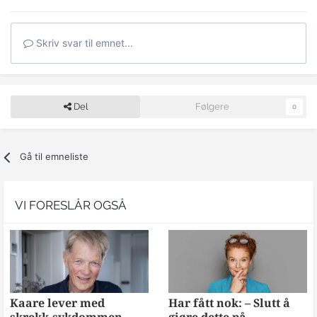
Skriv svar til emnet...
Del
Følgere
0
Gå til emneliste
VI FORESLÅR OGSÅ
Kaare lever med
Har fått nok: – Slutt å