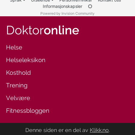
Informasjonskapsler
Powered by Invision Community
Doktor
online
Helse
Helseleksikon
Kosthold
Trening
Velvære
Fitnessbloggen
Denne siden er en del av
Klikk.no
.