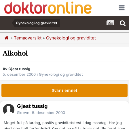
Gynekologi og graviditet
»
Temaoversikt
»
Gynekologi og graviditet
Alkohol
Av Gjest tussig
5. desember 2000
i
Gynekologi og graviditet
Svar i emnet
Gjest tussig
Skrevet
5. desember 2000
Meget full på lørdag, positiv graviditetstest i dag mandag. Har jeg
gjort noe helt forferdelig? Kan det ha gått utover det lille frøet som