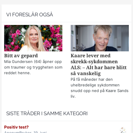
VI FORESLÅR OGSÅ
Bitt av gepard
Kaare lever med
skrekk-sykdommen
Mia Gundersen (64) åpner opp
om traumer og tryggheten som
ALS: – Alt har bare blitt
reddet henne.
så vanskelig
På få måneder har den
uhelbredelige sykdommen
snudd opp ned på Kaare Sands
liv.
SISTE TRÅDER I SAMME KATEGORI
Positiv test?
AnonymBruker,
19. juni