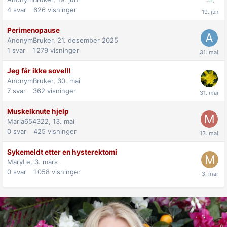
4
svar
626
visninger
Perimenopause
AnonymBruker,
21. desember 2025
1
svar
1 279
visninger
Jeg får ikke sove!!!
AnonymBruker,
30. mai
7
svar
362
visninger
Muskelknute hjelp
Maria654322,
13. mai
0
svar
425
visninger
Sykemeldt etter en hysterektomi
MaryLe,
3. mars
0
svar
1 058
visninger