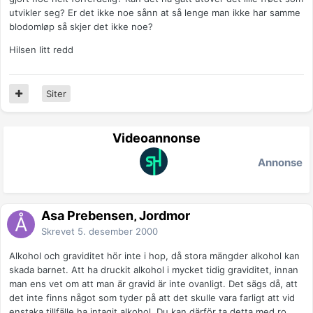
utvikler seg? Er det ikke noe sånn at så lenge man ikke har samme
blodomløp så skjer det ikke noe?
Hilsen litt redd
Siter
Videoannonse
Annonse
Åsa Prebensen, Jordmor
Skrevet
5. desember 2000
Alkohol och graviditet hör inte i hop, då stora mängder alkohol kan
skada barnet. Att ha druckit alkohol i mycket tidig graviditet, innan
man ens vet om att man är gravid är inte ovanligt. Det sägs då, att
det inte finns något som tyder på att det skulle vara farligt att vid
enstaka tillfälle ha intagit alkohol. Du kan därför ta detta med ro