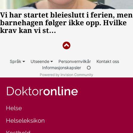
Språk
Utseende
Personvernvilkår
Kontakt oss
Informasjonskapsler
Powered by Invision Community
Doktor
online
Helse
Helseleksikon
Kosthold