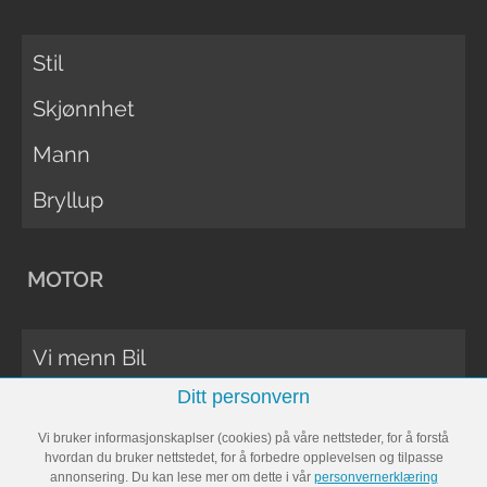
Stil
Skjønnhet
Mann
Bryllup
MOTOR
Vi menn Bil
Ditt personvern
Biltester
Vi bruker informasjonskaplser (cookies) på våre nettsteder, for å forstå
Vi Menn Båt
hvordan du bruker nettstedet, for å forbedre opplevelsen og tilpasse
annonsering. Du kan lese mer om dette i vår
personvernerklæring