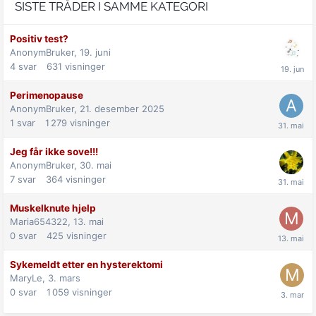
SISTE TRÅDER I SAMME KATEGORI
Positiv test?
AnonymBruker,
19. juni
4
svar
631
visninger
Perimenopause
AnonymBruker,
21. desember 2025
1
svar
1 279
visninger
Jeg får ikke sove!!!
AnonymBruker,
30. mai
7
svar
364
visninger
Muskelknute hjelp
Maria654322,
13. mai
0
svar
425
visninger
Sykemeldt etter en hysterektomi
MaryLe,
3. mars
0
svar
1 059
visninger