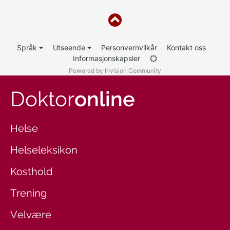
Språk
Utseende
Personvernvilkår
Kontakt oss
Informasjonskapsler
Powered by Invision Community
Doktor
online
Helse
Helseleksikon
Kosthold
Trening
Velvære