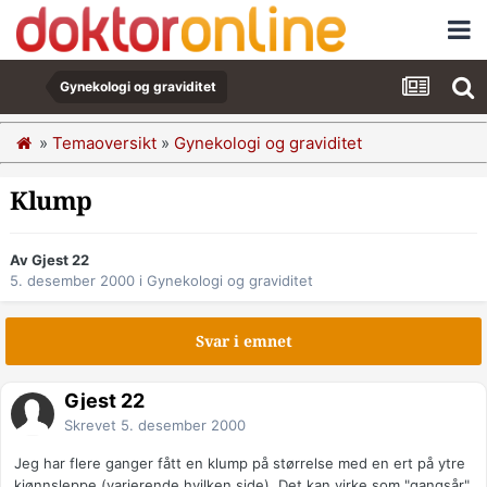
Gynekologi og graviditet
»
Temaoversikt
»
Gynekologi og graviditet
Klump
Av Gjest 22
5. desember 2000
i
Gynekologi og graviditet
Svar i emnet
Gjest 22
Skrevet
5. desember 2000
Jeg har flere ganger fått en klump på størrelse med en ert på ytre
kjønnsleppe (varierende hvilken side). Det kan virke som "gangsår"