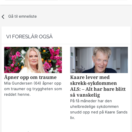
Gå til emneliste
VI FORESLÅR OGSÅ
Åpner opp om traume
Kaare lever med
skrekk-sykdommen
Mia Gundersen (64) åpner opp
om traumer og tryggheten som
ALS: – Alt har bare blitt
reddet henne.
så vanskelig
På få måneder har den
uhelbredelige sykdommen
snudd opp ned på Kaare Sands
liv.