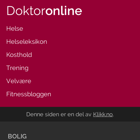
Doktor
online
Helse
Helseleksikon
Kosthold
Trening
Velvære
Fitnessbloggen
Denne siden er en del av
Klikk.no
.
BOLIG