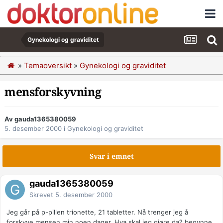
Gynekologi og graviditet
»
Temaoversikt
»
Gynekologi og graviditet
mensforskyvning
Av gauda1365380059
5. desember 2000
i
Gynekologi og graviditet
Svar i emnet
gauda1365380059
Skrevet
5. desember 2000
Jeg går på p-pillen trionette, 21 tabletter. Nå trenger jeg å
forskyve mensen min noen dager. Hva skal jeg gjøre da? begynne