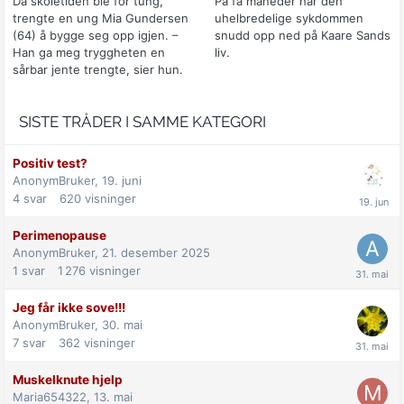
Da skoletiden ble for tung,
På få måneder har den
trengte en ung Mia Gundersen
uhelbredelige sykdommen
(64) å bygge seg opp igjen. –
snudd opp ned på Kaare Sands
Han ga meg tryggheten en
liv.
sårbar jente trengte, sier hun.
SISTE TRÅDER I SAMME KATEGORI
Positiv test?
AnonymBruker,
19. juni
4
svar
620
visninger
Perimenopause
AnonymBruker,
21. desember 2025
1
svar
1 276
visninger
Jeg får ikke sove!!!
AnonymBruker,
30. mai
7
svar
362
visninger
Muskelknute hjelp
Maria654322,
13. mai