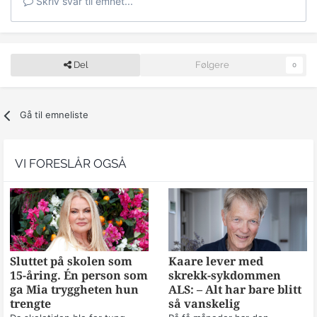
Skriv svar til emnet...
Del
Følgere
0
Gå til emneliste
VI FORESLÅR OGSÅ
Sluttet på skolen som
Kaare lever med
15-åring. Én person som
skrekk-sykdommen
ga Mia tryggheten hun
ALS: – Alt har bare blitt
trengte
så vanskelig