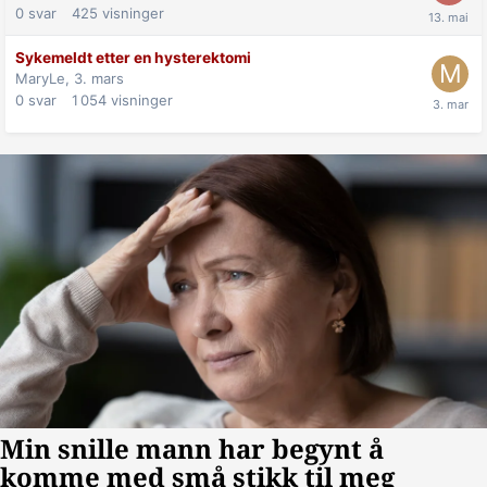
0
svar
425
visninger
Sykemeldt etter en hysterektomi
MaryLe,
3. mars
0
svar
1 054
visninger