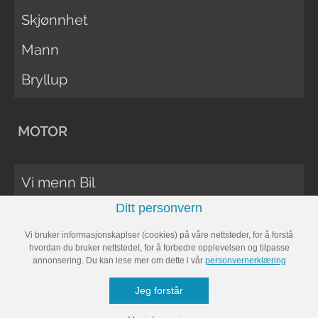
Skjønnhet
Mann
Bryllup
MOTOR
Vi menn Bil
Ditt personvern
Biltester
Vi bruker informasjonskaplser (cookies) på våre nettsteder, for å forstå
Vi Menn Båt
hvordan du bruker nettstedet, for å forbedre opplevelsen og tilpasse
annonsering. Du kan lese mer om dette i vår
personvernerklæring
Båttester
Jeg forstår
Bobil