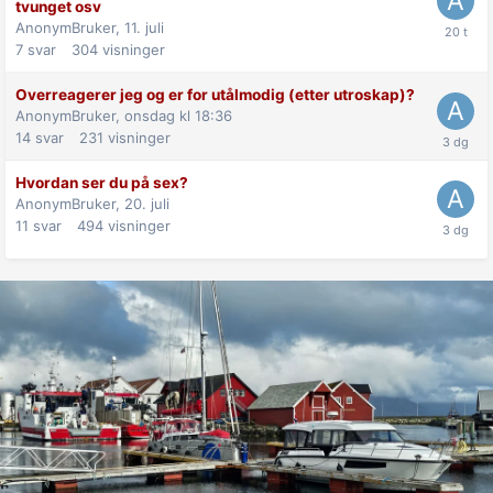
tvunget osv
AnonymBruker,
11. juli
7
svar
304
visninger
Overreagerer jeg og er for utålmodig (etter utroskap)?
AnonymBruker,
onsdag kl 18:36
14
svar
231
visninger
Hvordan ser du på sex?
AnonymBruker,
20. juli
11
svar
494
visninger