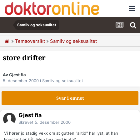
Samliv og seksualitet
»
Temaoversikt
»
Samliv og seksualitet
store drifter
Av Gjest fia
5. desember 2000
i
Samliv og seksualitet
Svar i emnet
Gjest fia
Skrevet
5. desember 2000
Vi hører jo stadig vekk om at gutten "alltid" har lyst, at han
konstant er kåt. Men hva med jenta?