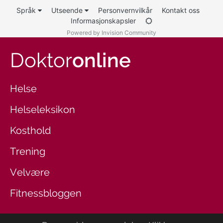
Språk
Utseende
Personvernvilkår
Kontakt oss
Informasjonskapsler
Powered by Invision Community
Doktor
online
Helse
Helseleksikon
Kosthold
Trening
Velvære
Fitnessbloggen