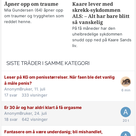
Åpner opp om traume
Kaare lever med
skrekk-sykdommen
Mia Gundersen (64) åpner opp
om traumer og tryggheten som
ALS: – Alt har bare blitt
reddet henne.
så vanskelig
På få måneder har den
uhelbredelige sykdommen
snudd opp ned på Kaare Sands
liv.
SISTE TRÅDER I SAMME KATEGORI
Leser på KG om penisstørrelser. Når faen ble det vanlig
å måle penis?
AnonymBruker,
11. juli
17
svar
333
visninger
Er 30 år og har aldri klart å få orgasme
AnonymBruker,
24. juli
18
svar
642
visninger
Fantasere om å være underdanig; bli mishandlet,