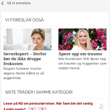
Gå til emneliste
VI FORESLÅR OGSÅ
Søvnekspert: – Derfor
Åpner opp om traume
bør du ikke droppe
Mia Gundersen (64) åpner opp
frokosten
om traumer og tryggheten som
reddet henne.
Ekspert forklarer hvorfor
dagens første måltid er så
avgjørende.
SISTE TRÅDER I SAMME KATEGORI
Leser på KG om penisstørrelser. Når faen ble det vanlig
å måle penis?
1
2