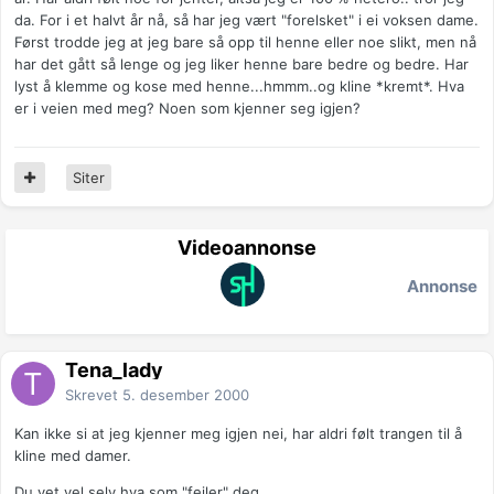
da. For i et halvt år nå, så har jeg vært "forelsket" i ei voksen dame.
Først trodde jeg at jeg bare så opp til henne eller noe slikt, men nå
har det gått så lenge og jeg liker henne bare bedre og bedre. Har
lyst å klemme og kose med henne...hmmm..og kline *kremt*. Hva
er i veien med meg? Noen som kjenner seg igjen?
Siter
Videoannonse
Annonse
Tena_lady
Skrevet
5. desember 2000
Kan ikke si at jeg kjenner meg igjen nei, har aldri følt trangen til å
kline med damer.
Du vet vel selv hva som "feiler" deg.