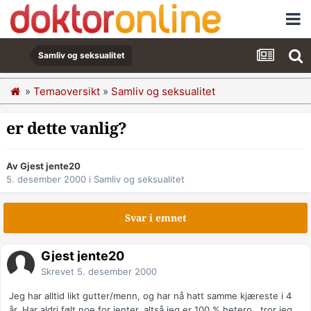
Samliv og seksualitet
»
Temaoversikt
»
Samliv og seksualitet
er dette vanlig?
Av Gjest jente20
5. desember 2000
i
Samliv og seksualitet
Svar i emnet
Gjest jente20
Skrevet
5. desember 2000
Jeg har alltid likt gutter/menn, og har nå hatt samme kjæreste i 4
år. Har aldri følt noe for jenter, altså jeg er 100 % hetero.. tror jeg