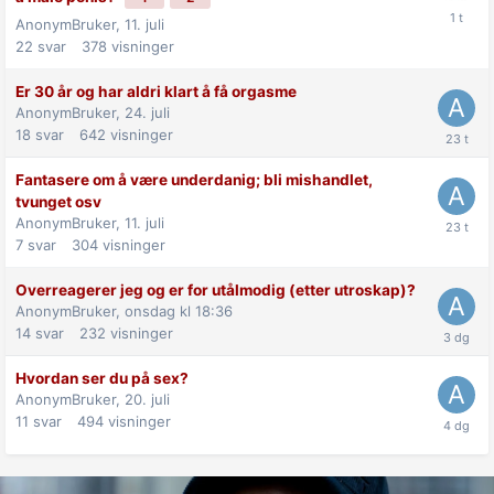
AnonymBruker,
11. juli
22
svar
378
visninger
Er 30 år og har aldri klart å få orgasme
AnonymBruker,
24. juli
18
svar
642
visninger
Fantasere om å være underdanig; bli mishandlet,
tvunget osv
AnonymBruker,
11. juli
7
svar
304
visninger
Overreagerer jeg og er for utålmodig (etter utroskap)?
AnonymBruker,
onsdag kl 18:36
14
svar
232
visninger
Hvordan ser du på sex?
AnonymBruker,
20. juli
11
svar
494
visninger