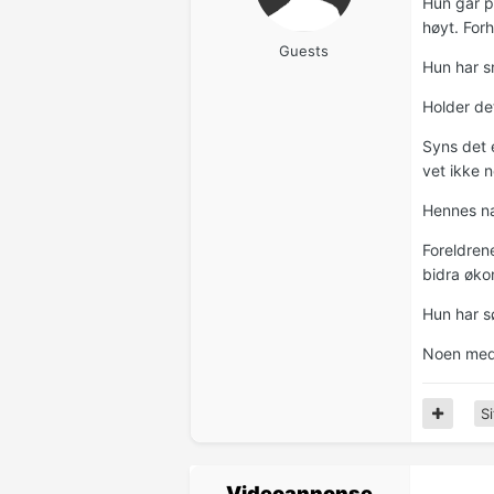
Hun går p
høyt. Forh
Guests
Hun har s
Holder de
Syns det e
vet ikke 
Hennes na
Foreldren
bidra øko
Hun har sø
Noen med e
Si
Videoannonse