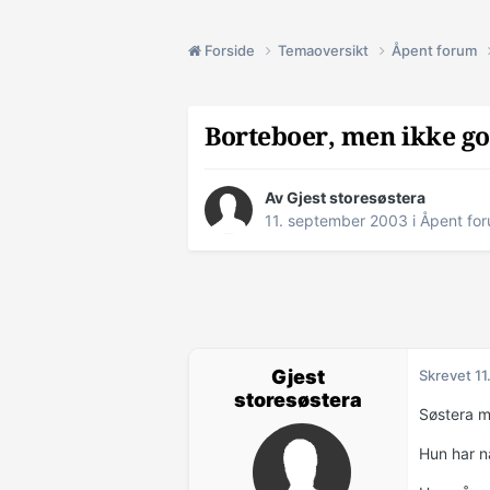
Forside
Temaoversikt
Åpent forum
Borteboer, men ikke g
Av Gjest storesøstera
11. september 2003
i
Åpent fo
Gjest
Skrevet
11
storesøstera
Søstera m
Hun har n