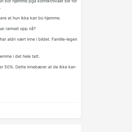
 bor hjemme pga konfliktnivået blir for
.
ere at hun ikke kan bo hjemme.
 har ramset opp nå?
ar aldri vært inne i bildet. Familie-legen
emme i det hele tatt.
ber 50%. Dette innebærer at de ikke kan