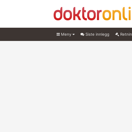
Meny
Siste innlegg
Retnin