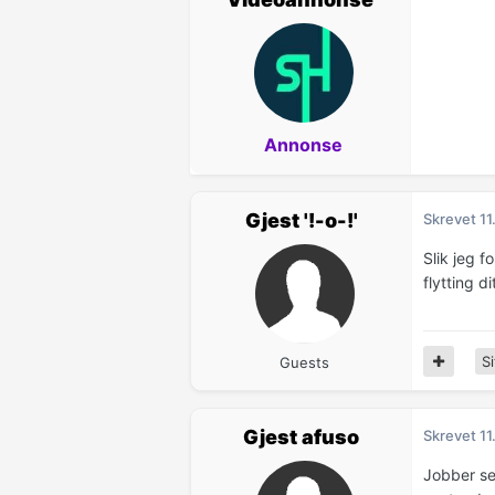
Annonse
Gjest '!-o-!'
Skrevet
11
Slik jeg 
flytting d
Si
Guests
Gjest afuso
Skrevet
11
Jobber se