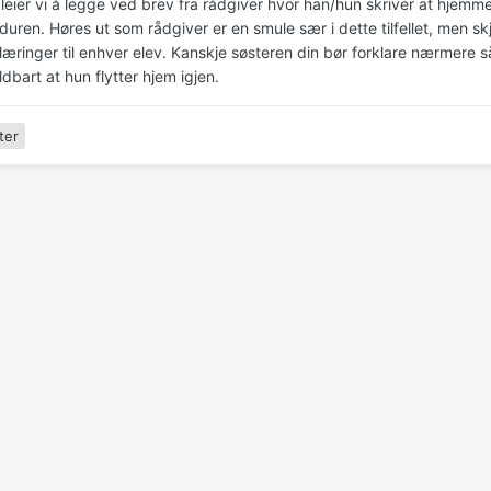
eier vi å legge ved brev fra rådgiver hvor han/hun skriver at hjemmef
duren. Høres ut som rådgiver er en smule sær i dette tilfellet, men s
æringer til enhver elev. Kanskje søsteren din bør forklare nærmere så
ldbart at hun flytter hjem igjen.
ter