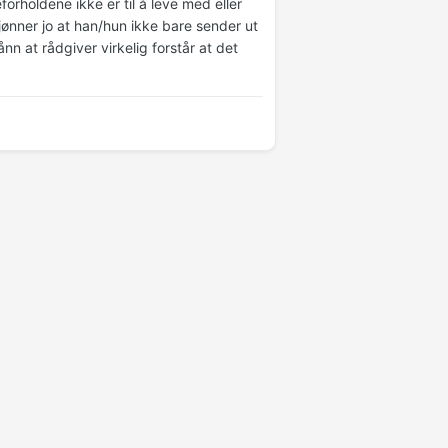
orholdene ikke er til å leve med eller
kjønner jo at han/hun ikke bare sender ut
nn at rådgiver virkelig forstår at det