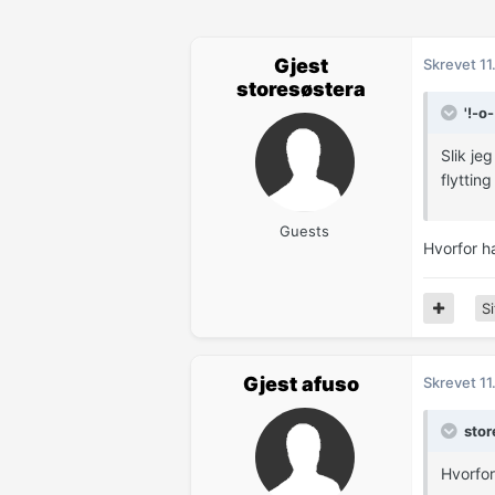
Gjest
Skrevet
11
storesøstera
'!-o
Slik je
flyttin
Guests
Hvorfor h
Si
Gjest afuso
Skrevet
11
stor
Hvorfor