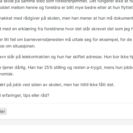
å skole på samme sted som foreldrehjemmet. Det fungerer ikke at hun
oldet mellom henne og foreldra er blitt mye bedre etter at hun flyttet
nakket med rådgiver på skolen, men han mener at hun må dokument
t med en erklæring fra foreldrene hvor det står skrevet det som jeg
r litt feil om barnevernstjenesten må uttale seg for eksempel, for de h
noe om situasjonen.
vn står på leiekontrakten og hun har skiftet adresse. Hun bor ikke hj
e tjener dårlig. Han har 25% stilling og resten a-trygd, mens hun job
nomisk.
kt på jobb ved siden av skolen, men har hittil ikke fått det.
rfaringer, tips eller råd?
ter