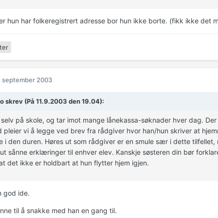
r hun har folkeregistrert adresse bor hun ikke borte. (fikk ikke det m
ter
. september 2003
o skrev (På 11.9.2003 den 19.04):
selv på skole, og tar imot mange lånekassa-søknader hver dag. Der
 pleier vi å legge ved brev fra rådgiver hvor han/hun skriver at hjem
oe i den duren. Høres ut som rådgiver er en smule sær i dette tilfellet
ut sånne erklæringer til enhver elev. Kanskje søsteren din bør forkla
at det ikke er holdbart at hun flytter hjem igjen.
n god ide.
nne til å snakke med han en gang til.