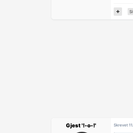
Si
Gjest '!-o-!'
Skrevet
11