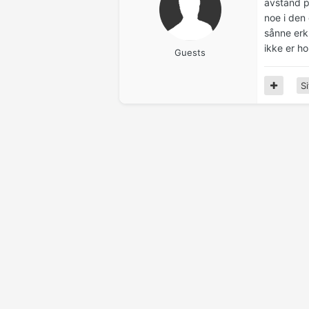
avstand pl
noe i den 
sånne erkl
ikke er ho
Guests
Si