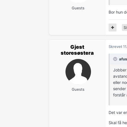
Guests
Bor hun de
Si
Gjest
Skrevet
11
storesøstera
afus
Jobber 
avstand
eller n
sender 
Guests
forstår 
Det var e
Skal få he