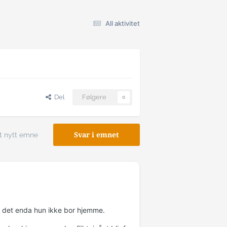
All aktivitet
Del
Følgere
0
t nytt emne
Svar i emnet
få det enda hun ikke bor hjemme.