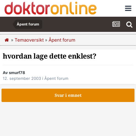
Åpent forum
»
Temaoversikt
»
Åpent forum
hvordan lage dette enklest?
Av smurf78
12. september 2003
i
Åpent forum
Svar i emnet