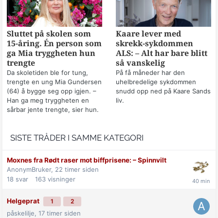
Sluttet på skolen som
Kaare lever med
15-åring. Én person som
skrekk-sykdommen
ga Mia tryggheten hun
ALS: – Alt har bare blitt
trengte
så vanskelig
Da skoletiden ble for tung,
På få måneder har den
trengte en ung Mia Gundersen
uhelbredelige sykdommen
(64) å bygge seg opp igjen. –
snudd opp ned på Kaare Sands
Han ga meg tryggheten en
liv.
sårbar jente trengte, sier hun.
SISTE TRÅDER I SAMME KATEGORI
Moxnes fra Rødt raser mot biff­prisene: –⁠ Spinnvilt
AnonymBruker,
22 timer siden
18
svar
163
visninger
Helgeprat
1
2
påskelilje,
17 timer siden