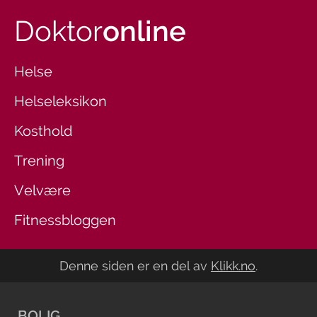
Doktor
online
Helse
Helseleksikon
Kosthold
Trening
Velvære
Fitnessbloggen
Denne siden er en del av
Klikk.no
.
BOLIG