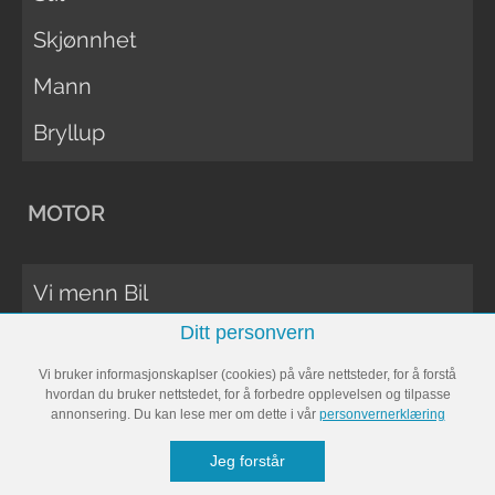
Skjønnhet
Mann
Bryllup
MOTOR
Vi menn Bil
Ditt personvern
Biltester
Vi bruker informasjonskaplser (cookies) på våre nettsteder, for å forstå
Vi Menn Båt
hvordan du bruker nettstedet, for å forbedre opplevelsen og tilpasse
annonsering. Du kan lese mer om dette i vår
personvernerklæring
Båttester
Jeg forstår
Bobil