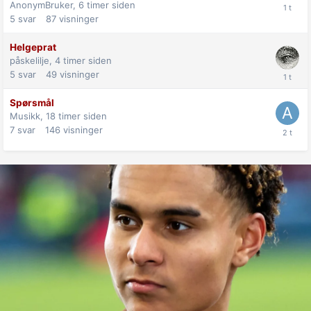
AnonymBruker,
6 timer siden
5
svar
87
visninger
Helgeprat
påskelilje,
4 timer siden
5
svar
49
visninger
Spørsmål
Musikk,
18 timer siden
7
svar
146
visninger