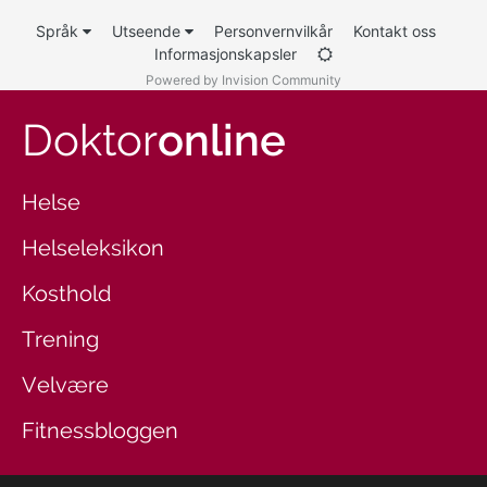
Språk
Utseende
Personvernvilkår
Kontakt oss
Informasjonskapsler
Powered by Invision Community
Doktor
online
Helse
Helseleksikon
Kosthold
Trening
Velvære
Fitnessbloggen