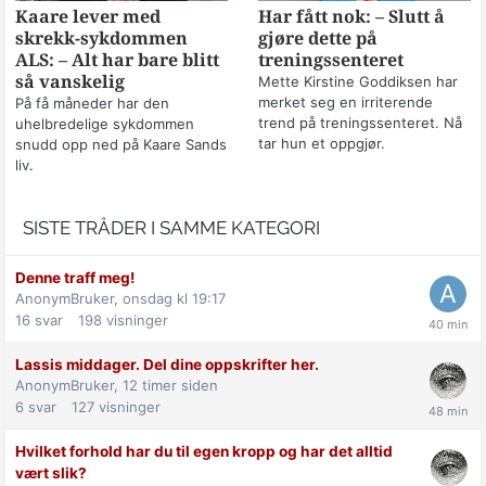
Kaare lever med
Har fått nok: – Slutt å
skrekk-sykdommen
gjøre dette på
ALS: – Alt har bare blitt
treningssenteret
så vanskelig
Mette Kirstine Goddiksen har
merket seg en irriterende
På få måneder har den
trend på treningssenteret. Nå
uhelbredelige sykdommen
tar hun et oppgjør.
snudd opp ned på Kaare Sands
liv.
SISTE TRÅDER I SAMME KATEGORI
Denne traff meg!
AnonymBruker,
onsdag kl 19:17
16
svar
198
visninger
Lassis middager. Del dine oppskrifter her.
AnonymBruker,
12 timer siden
6
svar
127
visninger
Hvilket forhold har du til egen kropp og har det alltid
vært slik?