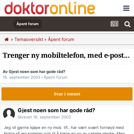
Åpent forum
»
Temaoversikt
»
Åpent forum
Trenger ny mobiltelefon, med e-post...
Av Gjest noen som har gode råd?
16. september 2003
i
Åpent forum
Svar i emnet
Gjest noen som har gode råd?
Skrevet
16. september 2003
Jeg vil gjerne kjøpe en ny mob. tlf., har vært svært fornøyd med
Nokia så jeg kommer nok til å kjøpe en ny av samme merke. Men