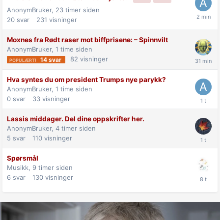
AnonymBruker,
23 timer siden
20
svar
231
visninger
Moxnes fra Rødt raser mot biff­prisene: –⁠ Spinnvilt
AnonymBruker,
1 time siden
82
visninger
14
svar
Hva syntes du om president Trumps nye parykk?
AnonymBruker,
1 time siden
0
svar
33
visninger
Lassis middager. Del dine oppskrifter her.
AnonymBruker,
4 timer siden
5
svar
110
visninger
Spørsmål
Musikk,
9 timer siden
6
svar
130
visninger