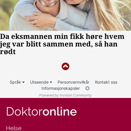
Språk
Utseende
Personvernvilkår
Kontakt oss
Informasjonskapsler
Powered by Invision Community
Doktor
online
Helse