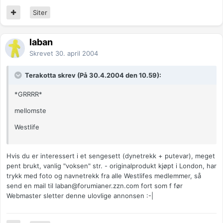
Siter
laban
Skrevet
30. april 2004
Terakotta skrev (På 30.4.2004 den 10.59):
*GRRRR*
mellomste
Westlife
Hvis du er interessert i et sengesett (dynetrekk + putevar), meget
pent brukt, vanlig "voksen" str. - originalprodukt kjøpt i London, har
trykk med foto og navnetrekk fra alle Westlifes medlemmer, så
send en mail til
laban@forumianer.zzn.com
fort som f før
Webmaster sletter denne ulovlige annonsen :-|