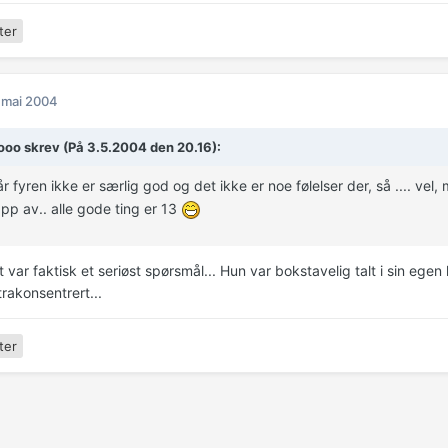
ter
 mai 2004
ooo skrev (På 3.5.2004 den 20.16):
år fyren ikke er særlig god og det ikke er noe følelser der, så .... vel
pp av.. alle gode ting er 13
 var faktisk et seriøst spørsmål... Hun var bokstavelig talt i sin egen 
ltrakonsentrert...
ter