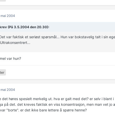
 mai 2004
krev (På 3.5.2004 den 20.30):
Det var faktisk et seriøst spørsmål... Hun var bokstavelig talt i sin eg
.Ultrakonsentrert...
mel var hun?
ter
 mai 2004
 det høres spesielt merkelig ut. hva er galt med det? er selv i blant
ga på det. det kreves faktisk en viss konsentrasjon, men man vet jo a
var "borte". er det ikke bare lettere å spørre henne?