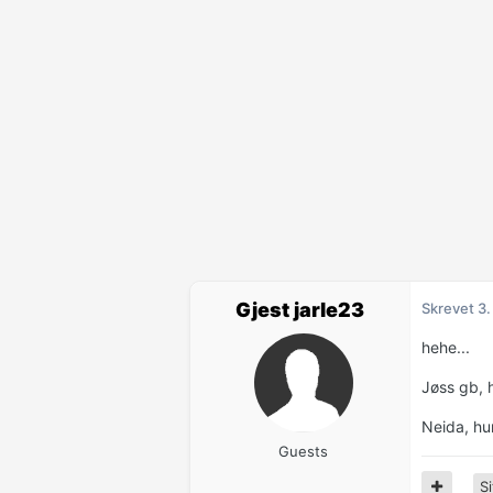
Gjest jarle23
Skrevet
3.
hehe...
Jøss gb, h
Neida, hu
Guests
Si