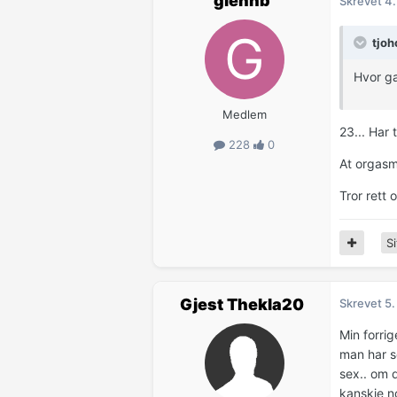
glennb
Skrevet
4.
tjoh
Hvor g
Medlem
23... Har 
228
0
At orgasm
Tror rett 
Si
Gjest Thekla20
Skrevet
5.
Min forri
man har se
sex.. om d
kanskje no