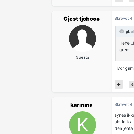
Gjest tjohooo
Skrevet
4.
gb s
Hehe...
greier..
Guests
Hvor gam
Si
karinina
Skrevet
4.
synes ikke
aldrig kla
den jenta 