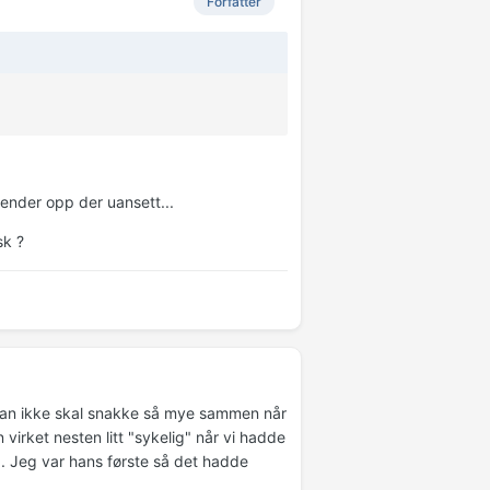
Forfatter
 ender opp der uansett...
sk ?
t man ikke skal snakke så mye sammen når
virket nesten litt "sykelig" når vi hadde
".. Jeg var hans første så det hadde