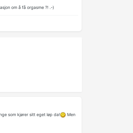
rasjon om å få orgasme ?! .-)
ange som kjører sitt eget løp da!
Men