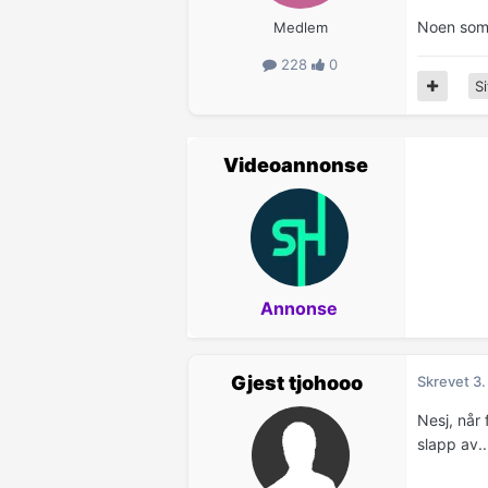
Noen som h
Medlem
228
0
Si
Videoannonse
Annonse
Gjest tjohooo
Skrevet
3.
Nesj, når 
slapp av..