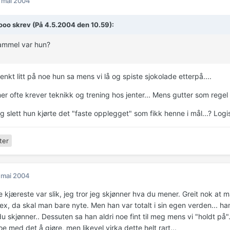
 mai 2004
ooo skrev (På 4.5.2004 den 10.59):
ammel var hun?
tenkt litt på noe hun sa mens vi lå og spiste sjokolade etterpå....
er ofte krever teknikk og trening hos jenter... Mens gutter som regel
og slett hun kjørte det "faste opplegget" som fikk henne i mål...? Logi
ter
 mai 2004
ge kjæreste var slik, jeg tror jeg skjønner hva du mener. Greit nok a
x, da skal man bare nyte. Men han var totalt i sin egen verden... han 
u skjønner.. Dessuten sa han aldri noe fint til meg mens vi "holdt på
e med det å gjøre, men likevel virka dette helt rart...