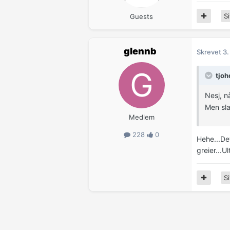
Si
Guests
glennb
Skrevet
3.
tjoh
Nesj, n
Men sla
Medlem
228
0
Hehe...Det
greier...U
Si