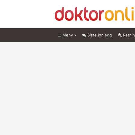
Meny
Siste innlegg
Retnin