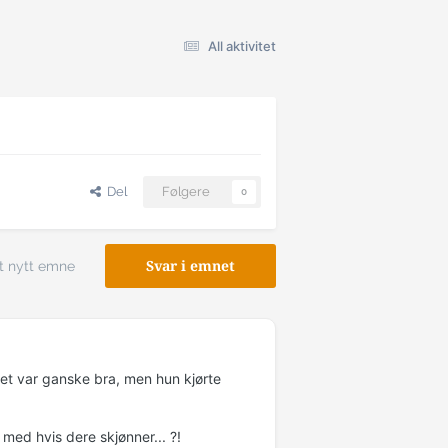
All aktivitet
Del
Følgere
0
t nytt emne
Svar i emnet
Det var ganske bra, men hun kjørte
 med hvis dere skjønner... ?!