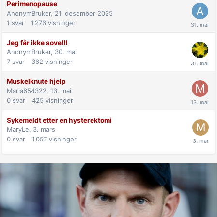
Perimenopause
AnonymBruker,
21. desember 2025
1
svar
1 276
visninger
Jeg får ikke sove!!!
AnonymBruker,
30. mai
7
svar
362
visninger
Muskelknute hjelp
Maria654322,
13. mai
0
svar
425
visninger
Sykemeldt etter en hysterektomi
MaryLe,
3. mars
0
svar
1 057
visninger