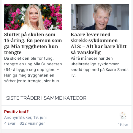
Sluttet på skolen som
Kaare lever med
15-åring. Én person som
skrekk-sykdommen
ga Mia tryggheten hun
ALS: – Alt har bare blitt
trengte
så vanskelig
Da skoletiden ble for tung,
På få måneder har den
trengte en ung Mia Gundersen
uhelbredelige sykdommen
(64) å bygge seg opp igjen. –
snudd opp ned på Kaare Sands
Han ga meg tryggheten en
liv.
sårbar jente trengte, sier hun.
SISTE TRÅDER I SAMME KATEGORI
Positiv test?
AnonymBruker,
19. juni
4
svar
622
visninger