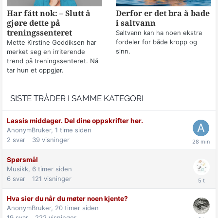
Har fått nok: – Slutt å
Derfor er det bra å bade
gjøre dette på
i saltvann
treningssenteret
Saltvann kan ha noen ekstra
fordeler for både kropp og
Mette Kirstine Goddiksen har
sinn.
merket seg en irriterende
trend på treningssenteret. Nå
tar hun et oppgjør.
SISTE TRÅDER I SAMME KATEGORI
Lassis middager. Del dine oppskrifter her.
AnonymBruker,
1 time siden
2
svar
39
visninger
Spørsmål
Musikk,
6 timer siden
6
svar
121
visninger
Hva sier du når du møter noen kjente?
AnonymBruker,
20 timer siden
19
svar
222
visninger