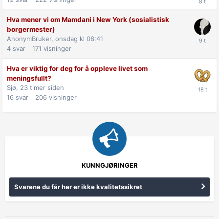
Hva mener vi om Mamdani i New York (sosialistisk
borgermester)
AnonymBruker,
onsdag kl 08:41
4
svar
171
visninger
Hva er viktig for deg for å oppleve livet som
meningsfullt?
Sjø,
23 timer siden
16
svar
206
visninger
KUNNGJØRINGER
Svarene du får her er ikke kvalitetssikret