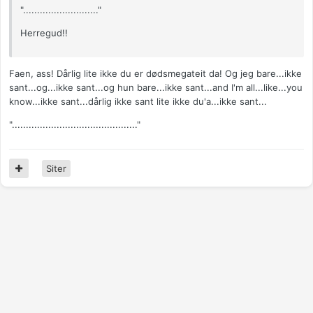
"..........................."
Herregud!!
Faen, ass! Dårlig lite ikke du er dødsmegateit da! Og jeg bare...ikke
sant...og...ikke sant...og hun bare...ikke sant...and I'm all...like...you
know...ikke sant...dårlig ikke sant lite ikke du'a...ikke sant...
"............................................."
Siter