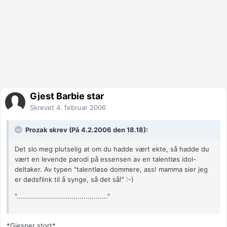
Gjest Barbie star
Skrevet
4. februar 2006
Prozak skrev (På 4.2.2006 den 18.18):
Det slo meg plutselig at om du hadde vært ekte, så hadde du
vært en levende parodi på essensen av en talentløs idol-
deltaker. Av typen "talentløse dommere, ass! mamma sier jeg
er dødsflink til å synge, så det så!" :-)
"............................................."
*Gjesper stort*