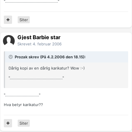
"............................................."
Siter
Gjest Barbie star
Skrevet
4. februar 2006
Prozak skrev (På 4.2.2006 den 18.15):
Dårlig kopi av en dårlig karikatur? Wow :-)
"............................................."
"............................."
Hva betyr karikatur??
Siter