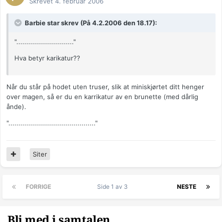
Skrevet
4. februar 2006
Barbie star skrev (På 4.2.2006 den 18.17):
"............................."
Hva betyr karikatur??
Når du står på hodet uten truser, slik at miniskjørtet ditt henger
over magen, så er du en karrikatur av en brunette (med dårlig
ånde).
"............................................"
Siter
FORRIGE
Side 1 av 3
NESTE
Bli med i samtalen