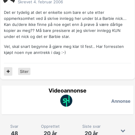
Skrevet
4. februar 2006
Det er tydelig at det er enkelte som bare er ute etter
oppmerksomhet ved å skrive innlegg her under bl.a Barbie nick...
Kan du/dere ikke finne på noe eget enn å prøve å være dårlige
kopier av meg?? Må bare presisere at jeg skriver innlegg KUN
under et nick og det er Barbie star.
Vel, skal snart begynne å gjøre meg klar til fest.. Har forressten
kjøpt noen nye anntrekk i dag :-)
Siter
Videoannonse
Annonse
Svar
Opprettet
Siste svar
48
20 år
20 år