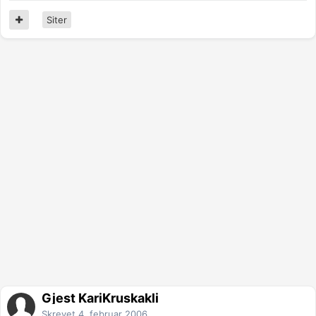
Siter
Gjest KariKruskakli
Skrevet
4. februar 2006