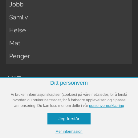
Jobb
Samliv
Helse
Mat
Penger
MAT
Ditt personvern
Vi bruker informasjonskaplser (cookies) på våre nettsteder, for å forstå
Ukemenyer
hvordan du bruker nettstedet, for å forbedre opplevelsen og tilpasse
annonsering. Du kan lese mer om dette i vår
personvernerklæring
Oppskrifter
Jeg forstår
Spise
Mer informasjon