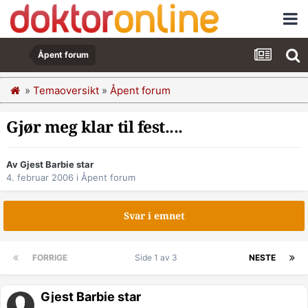
Åpent forum
»
Temaoversikt
»
Åpent forum
Gjør meg klar til fest....
Av Gjest Barbie star
4. februar 2006
i
Åpent forum
Svar i emnet
FORRIGE
Side 1 av 3
NESTE
Gjest Barbie star