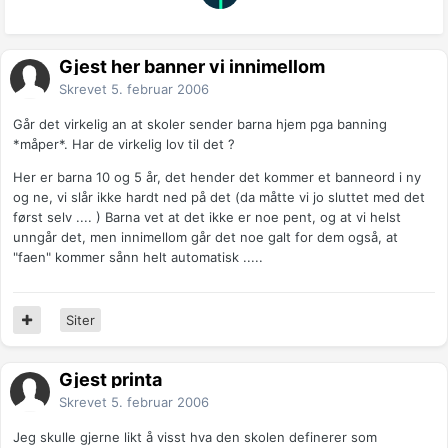
Gjest her banner vi innimellom
Skrevet
5. februar 2006
Går det virkelig an at skoler sender barna hjem pga banning
*måper*. Har de virkelig lov til det ?
Her er barna 10 og 5 år, det hender det kommer et banneord i ny
og ne, vi slår ikke hardt ned på det (da måtte vi jo sluttet med det
først selv .... ) Barna vet at det ikke er noe pent, og at vi helst
unngår det, men innimellom går det noe galt for dem også, at
"faen" kommer sånn helt automatisk .....
Siter
Gjest printa
Skrevet
5. februar 2006
Jeg skulle gjerne likt å visst hva den skolen definerer som