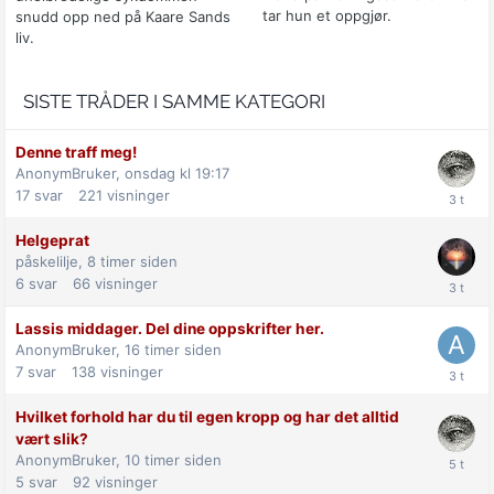
tar hun et oppgjør.
snudd opp ned på Kaare Sands
liv.
SISTE TRÅDER I SAMME KATEGORI
Denne traff meg!
AnonymBruker,
onsdag kl 19:17
17
svar
221
visninger
Helgeprat
påskelilje,
8 timer siden
6
svar
66
visninger
Lassis middager. Del dine oppskrifter her.
AnonymBruker,
16 timer siden
7
svar
138
visninger
Hvilket forhold har du til egen kropp og har det alltid
vært slik?
AnonymBruker,
10 timer siden
5
svar
92
visninger