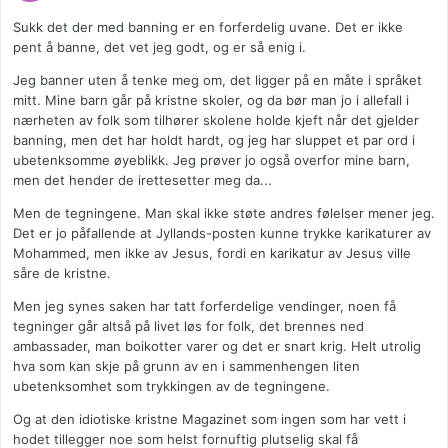
Sukk det der med banning er en forferdelig uvane. Det er ikke
pent å banne, det vet jeg godt, og er så enig i.
Jeg banner uten å tenke meg om, det ligger på en måte i språket
mitt. Mine barn går på kristne skoler, og da bør man jo i allefall i
nærheten av folk som tilhører skolene holde kjeft når det gjelder
banning, men det har holdt hardt, og jeg har sluppet et par ord i
ubetenksomme øyeblikk. Jeg prøver jo også overfor mine barn,
men det hender de irettesetter meg da...
Men de tegningene. Man skal ikke støte andres følelser mener jeg.
Det er jo påfallende at Jyllands-posten kunne trykke karikaturer av
Mohammed, men ikke av Jesus, fordi en karikatur av Jesus ville
såre de kristne.
Men jeg synes saken har tatt forferdelige vendinger, noen få
tegninger går altså på livet løs for folk, det brennes ned
ambassader, man boikotter varer og det er snart krig. Helt utrolig
hva som kan skje på grunn av en i sammenhengen liten
ubetenksomhet som trykkingen av de tegningene.
Og at den idiotiske kristne Magazinet som ingen som har vett i
hodet tillegger noe som helst fornuftig plutselig skal få