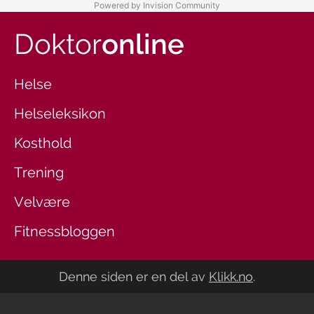
Powered by Invision Community
Doktor
online
Helse
Helseleksikon
Kosthold
Trening
Velvære
Fitnessbloggen
Denne siden er en del av
Klikk.no
.