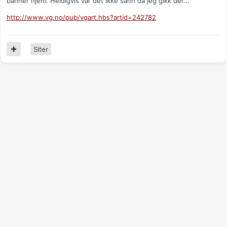
banner hjem. Heldigvis var det ikke sånn da jeg gikk der...
http://www.vg.no/pub/vgart.hbs?artid=242782
Siter