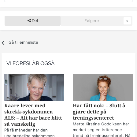
Del
Følgere
0
Gå til emneliste
VI FORESLÅR OGSÅ
Kaare lever med
Har fått nok: – Slutt å
skrekk-sykdommen
gjøre dette på
ALS: – Alt har bare blitt
treningssenteret
så vanskelig
Mette Kirstine Goddiksen har
merket seg en irriterende
På få måneder har den
trend på treningssenteret. Nå
uhelbredelige sykdommen