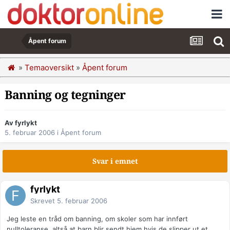
Åpent forum
»
Temaoversikt
»
Åpent forum
Banning og tegninger
Av fyrlykt
5. februar 2006
i
Åpent forum
Svar i emnet
fyrlykt
Skrevet
5. februar 2006
Jeg leste en tråd om banning, om skoler som har innført
nulltoleranse, altså at barn blir sendt hjem hvis de slipper ut et