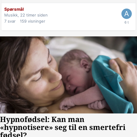
Spørsmål
Musikk,
22 timer siden
7
svar
159
visninger