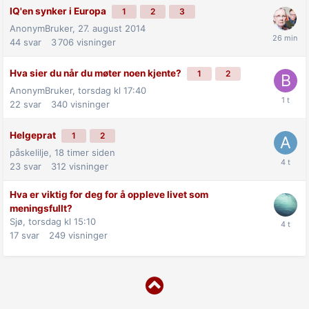
IQ'en synker i Europa
1
2
3
AnonymBruker,
27. august 2014
44
svar
3 706
visninger
Hva sier du når du møter noen kjente?
1
2
AnonymBruker,
torsdag kl 17:40
22
svar
340
visninger
Helgeprat
1
2
påskelilje,
18 timer siden
23
svar
312
visninger
Hva er viktig for deg for å oppleve livet som
meningsfullt?
Sjø,
torsdag kl 15:10
17
svar
249
visninger