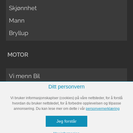
Skjønnhet
Mann
Bryllup
MOTOR
Vi menn Bil
Ditt personvern
Biltester
Vi bruker informasjonskaplser (cookies) på våre nettsteder, for å forstå
Vi Menn Båt
hvordan du bruker nettstedet, for å forbedre opplevelsen og tilpasse
annonsering. Du kan lese mer om dette i vår
personvernerklæring
Båttester
Jeg forstår
Bobil