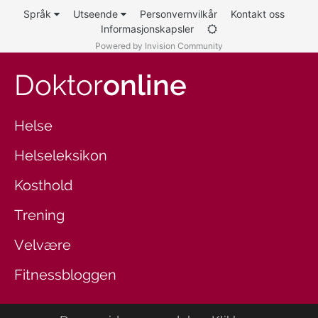
Språk
Utseende
Personvernvilkår
Kontakt oss
Informasjonskapsler
Powered by Invision Community
Doktor
online
Helse
Helseleksikon
Kosthold
Trening
Velvære
Fitnessbloggen