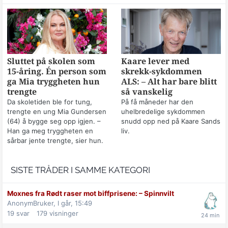
Sluttet på skolen som
Kaare lever med
15-åring. Én person som
skrekk-sykdommen
ga Mia tryggheten hun
ALS: – Alt har bare blitt
trengte
så vanskelig
Da skoletiden ble for tung,
På få måneder har den
trengte en ung Mia Gundersen
uhelbredelige sykdommen
(64) å bygge seg opp igjen. –
snudd opp ned på Kaare Sands
Han ga meg tryggheten en
liv.
sårbar jente trengte, sier hun.
SISTE TRÅDER I SAMME KATEGORI
Moxnes fra Rødt raser mot biff­prisene: –⁠ Spinnvilt
AnonymBruker,
I går, 15:49
19
svar
179
visninger