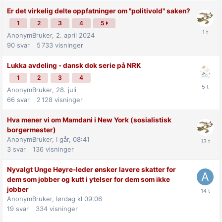
Er det virkelig delte oppfatninger om "politivold" saken?
1
2
3
4
5
AnonymBruker,
2. april 2024
90
svar
5 733
visninger
Lukka avdeling - dansk dok serie på NRK
1
2
3
4
AnonymBruker,
28. juli
66
svar
2 128
visninger
Hva mener vi om Mamdani i New York (sosialistisk
borgermester)
AnonymBruker,
I går, 08:41
3
svar
136
visninger
Nyvalgt Unge Høyre-leder ønsker lavere skatter for
dem som jobber og kutt i ytelser for dem som ikke
jobber
AnonymBruker,
lørdag kl 09:06
19
svar
334
visninger