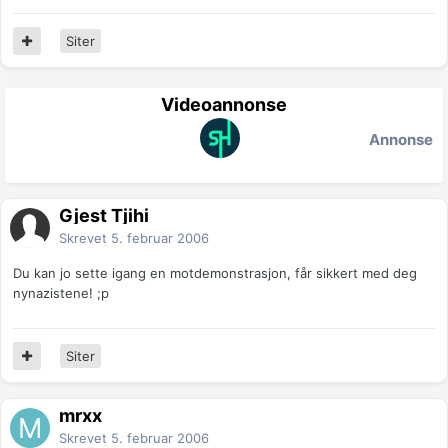
Siter
Videoannonse
Annonse
Gjest Tjihi
Skrevet
5. februar 2006
Du kan jo sette igang en motdemonstrasjon, får sikkert med deg
nynazistene! ;p
Siter
mrxx
Skrevet
5. februar 2006