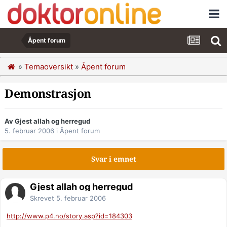
Åpent forum
»
Temaoversikt
»
Åpent forum
Demonstrasjon
Av Gjest allah og herregud
5. februar 2006
i
Åpent forum
Svar i emnet
Gjest allah og herregud
Skrevet
5. februar 2006
http://www.p4.no/story.asp?id=184303