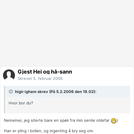
Gjest Hei og hå-sann
Skrevet
5. februar 2006
higir igham skrev (På 5.2.2006 den 19.02):
Hvor bor du?
Neineinei, jeg siterte bare en spøk fra min senile oldefar
)
Han er pling i bollen, og ingenting å bry seg om.