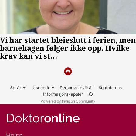
Språk
Utseende
Personvernvilkår
Kontakt oss
Informasjonskapsler
Powered by Invision Community
Doktor
online
Helse