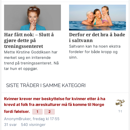
Har fått nok: – Slutt å
Derfor er det bra å bade
gjøre dette på
i saltvann
treningssenteret
Saltvann kan ha noen ekstra
fordeler for både kropp og
Mette Kirstine Goddiksen har
sinn.
merket seg en irriterende
trend på treningssenteret. Nå
tar hun et oppgjør.
SISTE TRÅDER I SAMME KATEGORI
Kvinner krever mer beskyttelse for kvinner etter å ha
krevd at folk fra æreskulturer må få komme til Norge
fordi følelser.
1
2
AnonymBruker,
fredag kl 17:55
31
svar
540
visninger