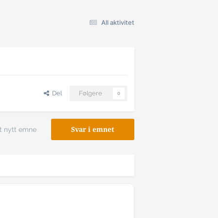
All aktivitet
Del
Følgere
0
t nytt emne
Svar i emnet