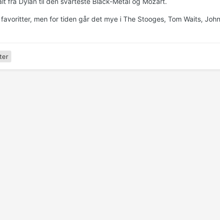
lt fra Dylan til den svarteste Black-Metal og Mozart.
 favoritter, men for tiden går det mye i The Stooges, Tom Waits, Jo
ter