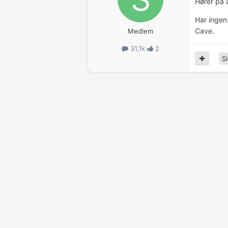
Hører på a
Har ingen
Cave.
Medlem
31,1k
2
Si