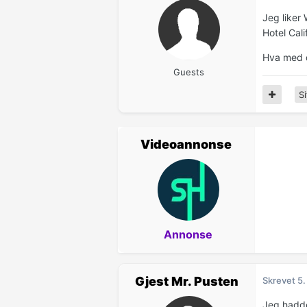
Jeg liker 
Hotel Cali
Hva med 
Guests
Si
Videoannonse
Annonse
Gjest Mr. Pusten
Skrevet
5.
Jeg hadde 