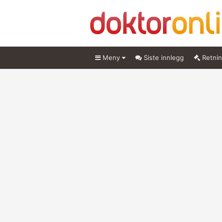
Meny
Siste innlegg
Retnin