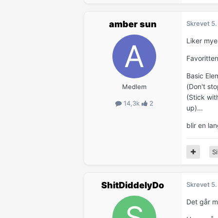
amber sun
Skrevet
5.
Liker mye 
Favoritten
Basic Ele
(Don't st
Medlem
(Stick wit
14,3k
2
up)...
blir en lan
Si
ShitDiddelyDo
Skrevet
5.
Det går me