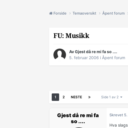
Forside
Temaoversikt
Åpent forum
FU: Musikk
Av Gjest då re mi fa so ....
5. februar 2006
i
Åpent forum
1
2
NESTE
Side 1 av 2
Gjest då re mi fa
Skrevet
5.
so ....
Hva slags 