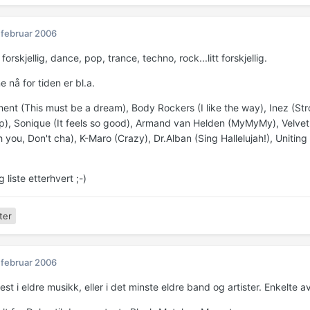
 februar 2006
forskjellig, dance, pop, trance, techno, rock...litt forskjellig.
e nå for tiden er bl.a.
ment (This must be a dream), Body Rockers (I like the way), Inez (Str
op), Sonique (It feels so good), Armand van Helden (MyMyMy), Velvet 
h you, Don't cha), K-Maro (Crazy), Dr.Alban (Sing Hallelujah!), Uniti
g liste etterhvert ;-)
ter
 februar 2006
st i eldre musikk, eller i det minste eldre band og artister. Enkelte 