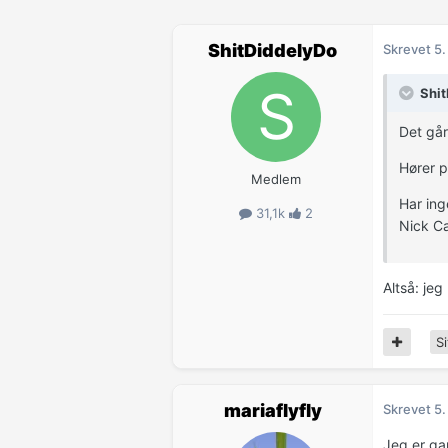
ShitDiddelyDo
Skrevet
5.
Shit
Det går
Hører p
Medlem
Har ing
31,1k
2
Nick C
Altså: jeg
Si
mariaflyfly
Skrevet
5.
Jeg er ga