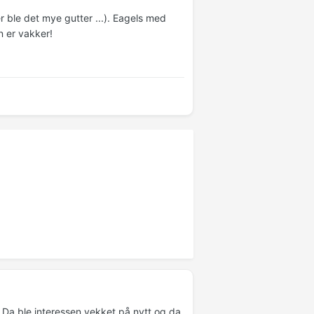
r ble det mye gutter ...). Eagels med
n er vakker!
. Da ble interessen vekket på nytt og da