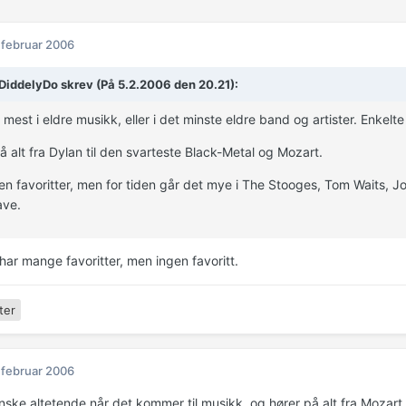
 februar 2006
DiddelyDo skrev (På 5.2.2006 den 20.21):
 mest i eldre musikk, eller i det minste eldre band og artister. Enkelt
å alt fra Dylan til den svarteste Black-Metal og Mozart.
en favoritter, men for tiden går det mye i The Stooges, Tom Waits,
ave.
 har mange favoritter, men ingen favoritt.
ter
 februar 2006
nske altetende når det kommer til musikk, og hører på alt fra Mozart 