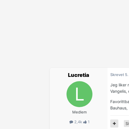
Lucretia
Skrevet
5.
Jeg liker 
Vangelis, 
Favorittb
Bauhaus, 
Medlem
2,4k
1
Si