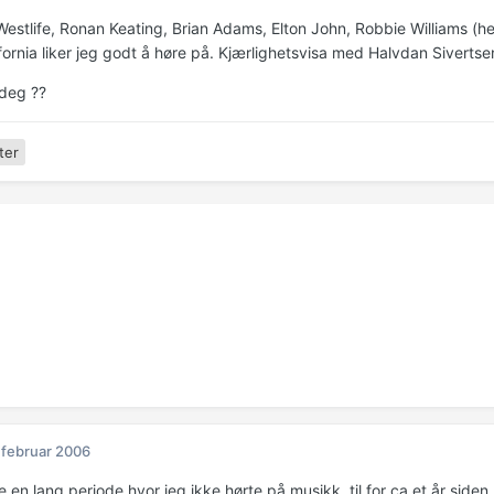
Westlife, Ronan Keating, Brian Adams, Elton John, Robbie Williams (he
fornia liker jeg godt å høre på. Kjærlighetsvisa med Halvdan Sivertse
deg ??
ter
 februar 2006
en lang periode hvor jeg ikke hørte på musikk, til for ca et år siden