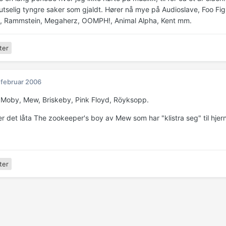
lutselig tyngre saker som gjaldt. Hører nå mye på Audioslave, Foo Fi
, Rammstein, Megaherz, OOMPH!, Animal Alpha, Kent mm.
ter
 februar 2006
 Moby, Mew, Briskeby, Pink Floyd, Röyksopp.
er det låta The zookeeper's boy av Mew som har "klistra seg" til hjer
ter