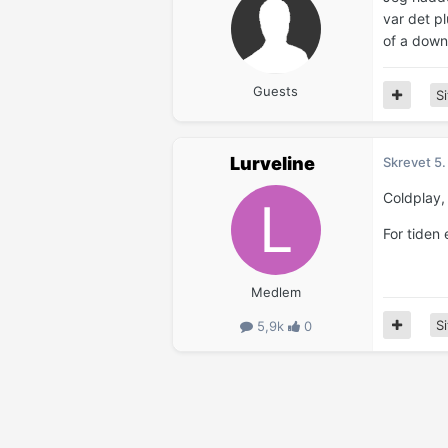
var det p
of a down
Guests
Si
Lurveline
Skrevet
5.
Coldplay,
For tiden 
Medlem
Si
5,9k
0