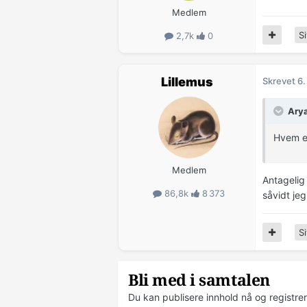
Medlem
Si
2,7k
0
Lillemus
Skrevet
6.
Arya
Hvem e
Medlem
Antagelig
86,8k
8 373
såvidt jeg
Si
Bli med i samtalen
Du kan publisere innhold nå og registre