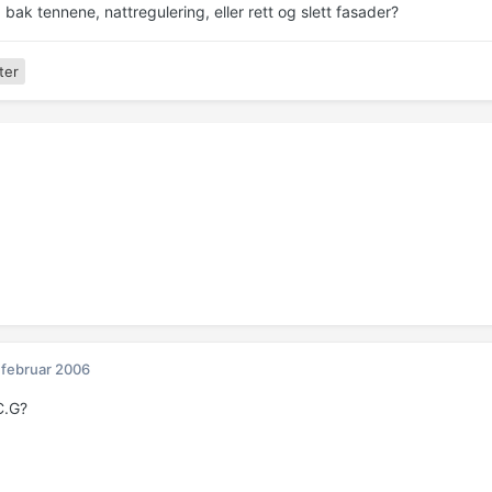
 bak tennene, nattregulering, eller rett og slett fasader?
ter
 februar 2006
C.G?