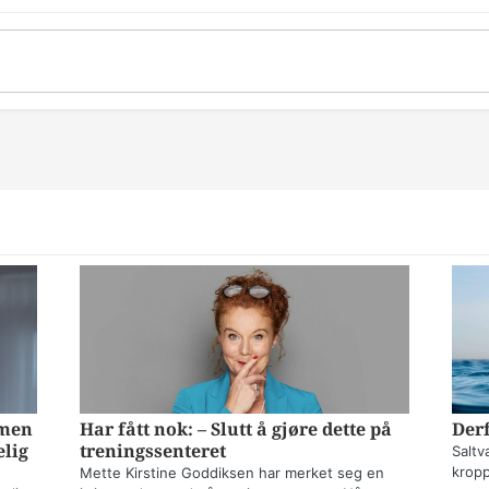
mmen
Har fått nok: – Slutt å gjøre dette på
Derf
elig
treningssenteret
Saltv
kropp
Mette Kirstine Goddiksen har merket seg en