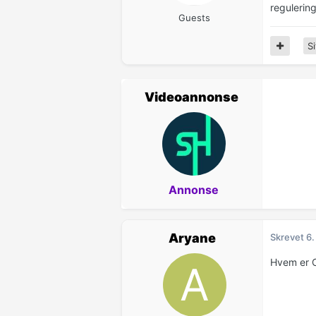
regulering
Guests
Si
Videoannonse
Annonse
Aryane
Skrevet
6.
Hvem er 