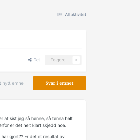
All aktivitet
Del
Følgere
0
t nytt emne
Svar i emnet
r at sist jeg så henne, så tenna helt
for er det helt klart skjedd noe.
 har gjort?? Er det et resultat av