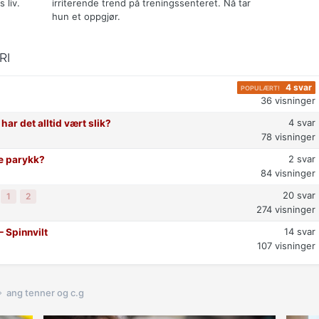
 liv.
irriterende trend på treningssenteret. Nå tar
hun et oppgjør.
RI
4
svar
36
visninger
4
svar
har det alltid vært slik?
78
visninger
2
svar
e parykk?
84
visninger
20
svar
1
2
274
visninger
14
svar
⁠ Spinnvilt
107
visninger
ang tenner og c.g