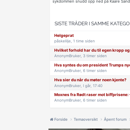
sykdommen snudd opp ned på Kaare Sands
SISTE TRÅDER I SAMME KATEGO
Helgeprat
påskelilje,
1 time siden
Hvilket forhold har du til egen kropp og 
AnonymBruker,
3 timer siden
Hva syntes du om president Trumps ny
AnonymBruker,
6 timer siden
Hva sier du når du møter noen kjente?
AnonymBruker,
I går, 17:40
Moxnes fra Rødt raser mot biff­prisene: –
AnonymBruker,
6 timer siden
Forside
Temaoversikt
Åpent forum