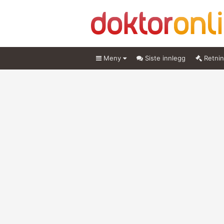
Meny
Siste innlegg
Retnin