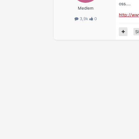
oss....
Medlem
http://w
3,9k
0
Si