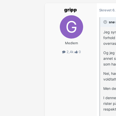
gripp
Skrevet
6.
snø 
Jeg syn
forhold
Medlem
overras
2,4k
0
Og jeg 
annet s
som han
Nei, ha
voldtat
Men det
I denne
rister 
respekt