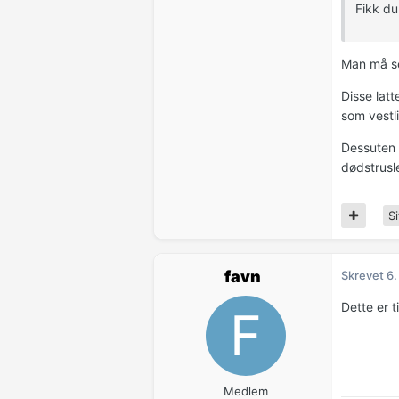
Fikk du
Man må se
Disse latt
som vestl
Dessuten 
dødstrusl
Si
favn
Skrevet
6.
Dette er t
Medlem