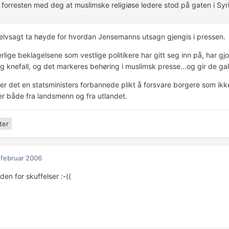
 forresten med deg at muslimske religiøse ledere stod på gaten i S
lvsagt ta høyde for hvordan Jensemanns utsagn gjengis i pressen.
erlige beklagelsene som vestlige politikere har gitt seg inn på, har g
ig knefall, og det markeres behøring i muslimsk presse...og gir de g
er det en statsministers forbannede plikt å forsvare borgere som ikk
er både fra landsmenn og fra utlandet.
ter
 februar 2006
iden for skuffelser :-((