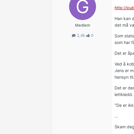
http://pu
Han kan d
det må vær
Medlem
2,4k
0
Som stats
som har få
Det er åp
Ved å kobl
Jens er m
hensyn til
Det er de
lettkledd.
"De er ikk
...
Skam deg