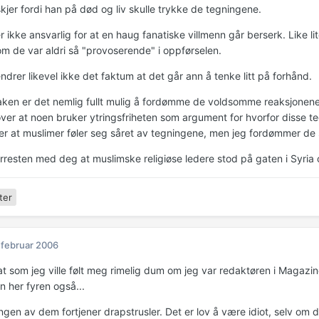
kjer fordi han på død og liv skulle trykke de tegningene.
r ikke ansvarlig for at en haug fanatiske villmenn går berserk. Like lit
om de var aldri så "provoserende" i oppførselen.
drer likevel ikke det faktum at det går ann å tenke litt på forhånd.
aken er det nemlig fullt mulig å fordømme de voldsomme reaksjonen
ver at noen bruker ytringsfriheten som argument for hvorfor disse t
er at muslimer føler seg såret av tegningene, men jeg fordømmer d
orresten med deg at muslimske religiøse ledere stod på gaten i Syri
ter
 februar 2006
t som jeg ville følt meg rimelig dum om jeg var redaktøren i Magazine
n her fyren også...
ngen av dem fortjener drapstrusler. Det er lov å være idiot, selv om d