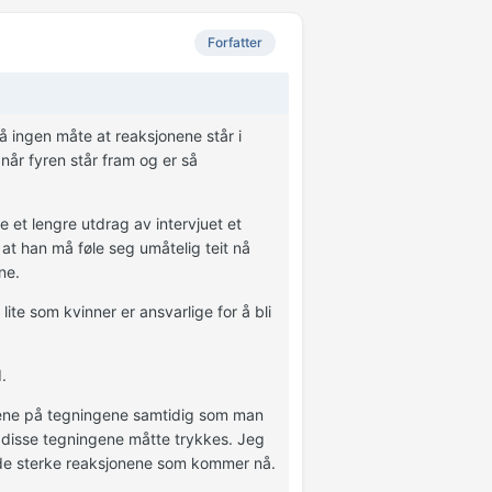
Forfatter
 ingen måte at reaksjonene står i
t når fyren står fram og er så
te et lengre utdrag av intervjuet et
t at han må føle seg umåtelig teit nå
ne.
lite som kvinner er ansvarlige for å bli
.
nene på tegningene samtidig som man
r disse tegningene måtte trykkes. Jeg
 de sterke reaksjonene som kommer nå.