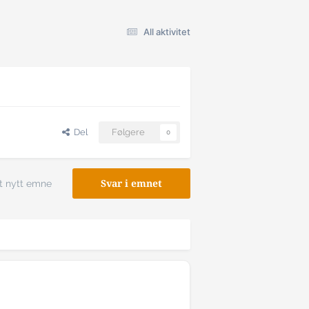
All aktivitet
Del
Følgere
0
t nytt emne
Svar i emnet