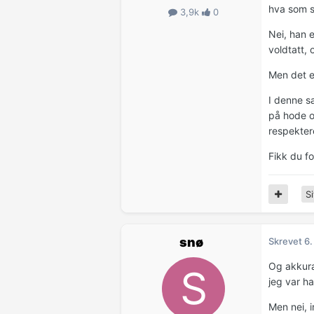
hva som s
3,9k
0
Nei, han e
voldtatt, 
Men det en
I denne s
på hode o
respekter
Fikk du f
Si
snø
Skrevet
6.
Og akkura
jeg var ha
Men nei, i