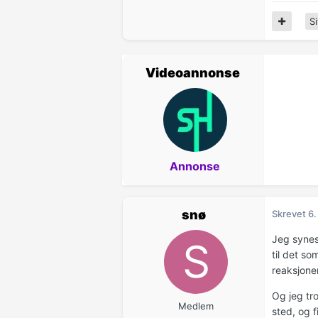
Si
Videoannonse
Annonse
snø
Skrevet
6.
Jeg synes
til det so
reaksjonen
Og jeg tro
Medlem
sted, og f