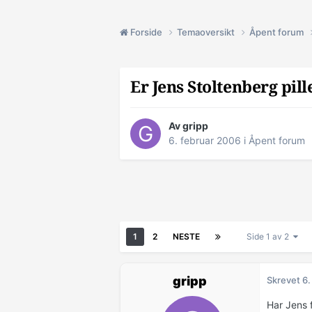
Forside
Temaoversikt
Åpent forum
Er Jens Stoltenberg pill
Av gripp
6. februar 2006
i
Åpent forum
1
2
NESTE
Side 1 av 2
gripp
Skrevet
6.
Har Jens