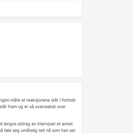
ngen måte at reaksjonene står i forhold
n står fram og er så overrasket over
 et lengre utdrag av intervjuet et annet
 må føle seg umåtelig teit nå som han ser