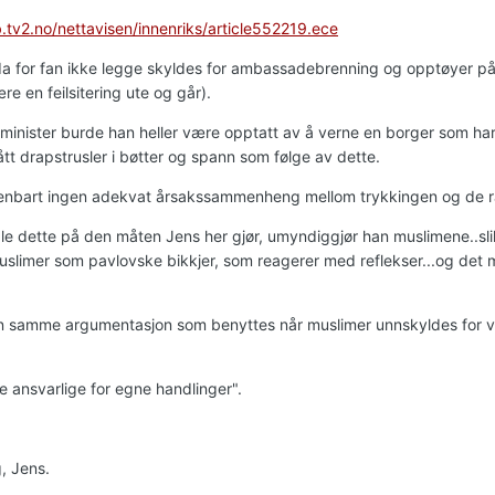
b.tv2.no/nettavisen/innenriks/article552219.ece
a for fan ikke legge skyldes for ambassadebrenning og opptøyer på
e en feilsitering ute og går).
minister burde han heller være opptatt av å verne en borger som har 
tt drapstrusler i bøtter og spann som følge av dette.
enbart ingen adekvat årsakssammenheng mellom trykkingen og de rab
e dette på den måten Jens her gjør, umyndiggjør han muslimene..slik v
uslimer som pavlovske bikkjer, som reagerer med reflekser...og det m
.
n samme argumentasjon som benyttes når muslimer unnskyldes for vol
e ansvarlige for egne handlinger".
, Jens.