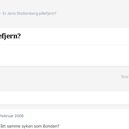
Er Jens Stoltenberg pillefjern?
efjern?
Star
 februar 2006
 fått samme syken som Bonden?