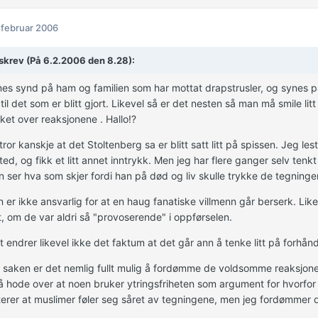
 februar 2006
skrev (På 6.2.2006 den 8.28):
es synd på ham og familien som har mottat drapstrusler, og synes på
 til det som er blitt gjort. Likevel så er det nesten så man må smile lit
ket over reaksjonene . Hallo!?
tror kanskje at det Stoltenberg sa er blitt satt litt på spissen. Jeg les
ted, og fikk et litt annet inntrykk. Men jeg har flere ganger selv tenk
 ser hva som skjer fordi han på død og liv skulle trykke de tegninge
n er ikke ansvarlig for at en haug fanatiske villmenn går berserk. Like 
t, om de var aldri så "provoserende" i oppførselen.
 endrer likevel ikke det faktum at det går ann å tenke litt på forhånd
 saken er det nemlig fullt mulig å fordømme de voldsomme reaksjo
på hode over at noen bruker ytringsfriheten som argument for hvorfo
erer at muslimer føler seg såret av tegningene, men jeg fordømmer