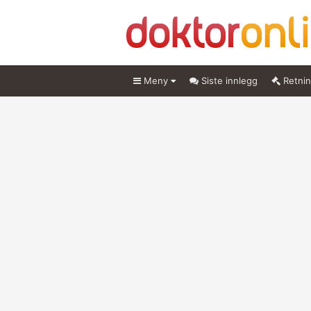
Meny
Siste innlegg
Retnin