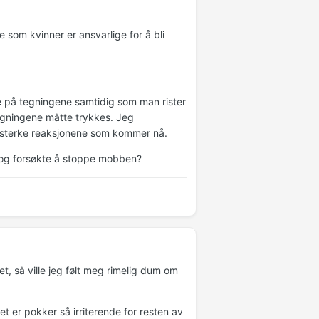
e som kvinner er ansvarlige for å bli
e på tegningene samtidig som man rister
egningene måtte trykkes. Jeg
e sterke reaksjonene som kommer nå.
a og forsøkte å stoppe mobben?
t, så ville jeg følt meg rimelig dum om
et er pokker så irriterende for resten av